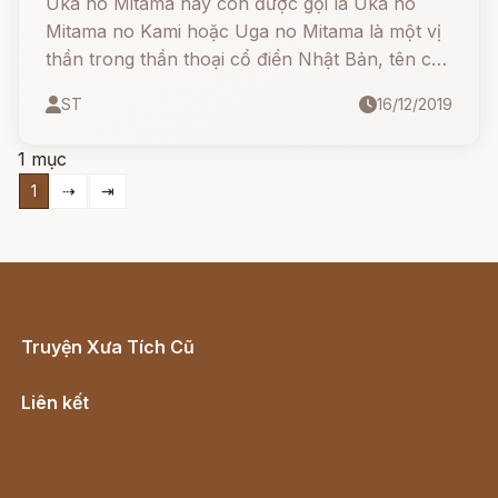
Uka no Mitama hay còn được gọi là Uka no
Mitama no Kami hoặc Uga no Mitama là một vị
thần trong thần thoại cổ điển Nhật Bản, tên của
thần có nghĩa là "Linh hồn của kho thóc",
ST
16/12/2019
1 mục
1
⇢
⇥
Truyện Xưa Tích Cũ
Cổ tích Việt Nam
Liên kết
Lịch vạn niên
Hà Nội cũ - Món ngon Hà Nội
Truyện kiếm hiệp - Ngôn tình