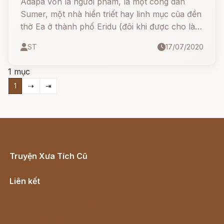
Adapa vốn là người phàm, là một công dân
Sumer, một nhà hiền triết hay linh mục của đền
thờ Ea ở thành phố Eridu (đôi khi được cho là
con của thần Enki) được thần Enki ban cho
ST
17/07/2020
món quà trí tuệ với trí thông minh siêu việt.
1 mục
1
⇢
⇥
Truyện Xưa Tích Cũ
Cổ tích Việt Nam
Liên kết
Lịch vạn niên
Hà Nội cũ - Món ngon Hà Nội
Truyện kiếm hiệp - Ngôn tình