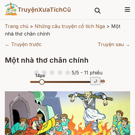
TruyệnXưaTíchCũ
Trang chủ
>
Những câu truyện cổ tích Nga
>
Một
nhà thơ chân chính
← Truyện trước
Truyện sau →
Một nhà thơ chân chính
5
/
5
- 11
phiếu
14px
🖶
🌙