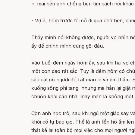
nỉ mãi nên anh chồng bèn tìm cách nói khác 
- Vợ à, hôm trước tôi có đi qua chỗ bến, cũng
Thấy mình nói không được, người vợ nhìn nồi 
ấy để chính mình dùng gội đầu.
Vào buổi đêm ngày hôm ấy, sau khi hai vợ ch
một con dao rất sắc. Tuy là đêm hôm có chú
sắc cắt cổ người đó rất mau lẹ và êm thấm. S
xuống sông phi tang, nhưng mà hắn lại giật 
chuồn khỏi căn nhà, may mắn là không một ai 
Còn anh học trò, sau khi ngủ một giấc say và
khỏi cổ tự bao giờ. Thế là anh liền hô ầm l
thật kể lại toàn bộ mọi việc cho mọi người ng