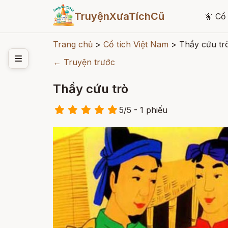
TruyệnXưaTíchCũ
🧚
Cổ 
Trang chủ
>
Cổ tích Việt Nam
>
Thầy cứu tr
← Truyện trước
Thầy cứu trò
5
/
5
- 1
phiếu