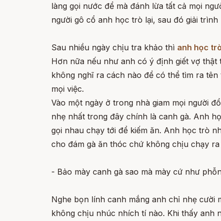
làng gọi nước để mà đánh lừa tất cả mọi người
người gô cổ anh học trò lại, sau đó giải trình
Sau nhiều ngày chịu tra khảo thì
anh học tr
Hơn nữa nếu như anh có ý định giết vợ thật t
không nghĩ ra cách nào để có thể tìm ra tên
mọi việc.
Vào một ngày ở trong nhà giam mọi người đổ t
nhẹ nhất trong đây chính là canh gà. Anh học
gọi nhau chạy tới để kiếm ăn. Anh học trò nh
cho đám gà ăn thóc chứ không chịu chạy ra 
- Bảo mày canh gà sao mà mày cứ như phỗng
Nghe bọn lính canh mắng anh chỉ nhẹ cười mà
không chịu nhúc nhích tí nào. Khi thấy anh n