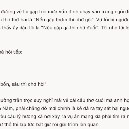
ên đường về tôi gặp trời mưa vốn định chạy vào trong ngôi đ
u thơ thứ hai là "Nếu gặp thơm thì chớ gội". Vợ tôi bị người
thấy ấy dặn tôi là "Nếu gặp gà thì chớ đuổi". Tôi nhớ tới l
à hỏi tiếp:
bốn, sáu thì chớ hỏi".
ng trằn trọc suy nghĩ mãi về cái câu thơ cuối mà anh học 
 là Năm, phải chăng đó mới chính là kẻ đã ra tay sát hại ng
 yêu cầu lý hương xã nơi xảy ra vụ án mạng kia phải tìm ra
ế thì lập tức bắt giữ rồi giải trình lên quan.