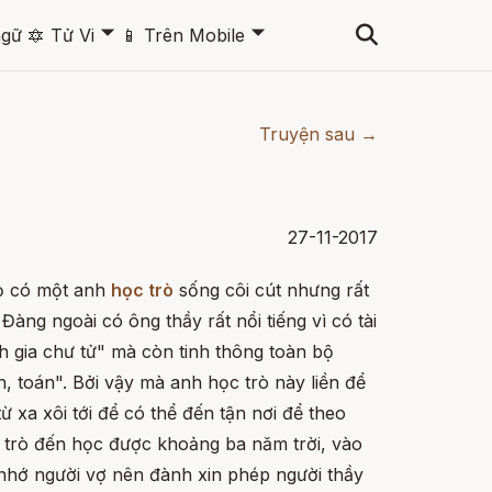
🞃
🞃
ngữ
🔯
Tử Vi
📱
Trên Mobile
Truyện sau →
27-11-2017
ọ có một anh
học trò
sống côi cút nhưng rất
 Đàng ngoài có ông thầy rất nổi tiếng vì có tài
h gia chư tử" mà còn tinh thông toàn bộ
toán". Bởi vậy mà anh học trò này liền để
 từ xa xôi tới để có thể đến tận nơi để theo
ọc trò đến học được khoảng ba năm trời, vào
 nhớ người vợ nên đành xin phép người thầy