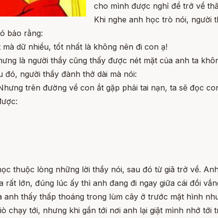
cho mình được nghỉ để trở về th
Khi nghe anh học trò nói, người 
ó bảo rằng:
t mà dữ nhiều, tốt nhất là không nên đi con ạ!
hưng là người thầy cũng thấy được nét mặt của anh ta khôn
au đó, người thầy đành thở dài mà nói:
 Nhưng trên đường về con ắt gặp phải tai nạn, ta sẽ đọc c
được:
c thuộc lòng những lời thầy nói, sau đó từ giã trở về. An
 rất lớn, đúng lúc ấy thì anh đang đi ngay giữa cái đồi v
anh thấy thấp thoáng trong lùm cây ở trước mặt hình như 
 chạy tới, nhưng khi gần tới nơi anh lại giật mình nhớ tới 