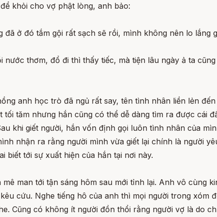
để khỏi cho vợ phật lòng, anh bảo:
 đã ở đó tắm gội rất sạch sẽ rồi, mình không nên lo lắng gì
nước thơm, đổ đi thì thấy tiếc, mà tiện lâu ngày ả ta cũng
ồng anh học trò đã ngủ rất say, tên tình nhân liền lẻn đế
t tối tăm nhưng hắn cũng có thể dễ dàng tìm ra được cái 
au khi giết người, hắn vốn định gọi luôn tình nhân của mìn
mình nhận ra rằng người mình vừa giết lại chính là người y
biết tới sự xuất hiện của hắn tại nơi này.
 mê man tới tận sáng hôm sau mới tỉnh lại. Anh vô cùng ki
ên kêu cứu. Nghe tiếng hô của anh thì mọi người trong xóm 
he. Cũng có không ít người đồn thổi rằng người vợ là do chí