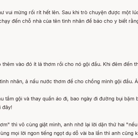
ư vui mừng rối rít hết lên. Sau khi trò chuyện được một l
chạy đến chỗ nhà của tên tình nhân để báo cho y biết rằng
thêm vào đó ít lá thơm rồi cho nó gội đầu. Khi đêm đến thì
n tình nhân, ả nấu nước thơm để cho chồng mình gội đầu. Ả
 tắm gội và thay quần áo đi, bao ngày đi đường bụi bặm b
 đây!
" thì vô cùng giật mình, anh nhớ lại lời dặn thứ hai "nếu g
ùng mọi lời ngon tiếng ngọt dụ dỗ vài ba lần thì anh cũng 