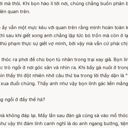
 mà thôi. Khi bọn hào lí tới nơi, chúng chẳng buồn phân bi
 lên quan trên.
ò
ấy vẫn một mực kêu với quan trên rằng mình hoàn toàn kh
hì sau khi giết xong anh chẳng lập tức bỏ trốn mà còn ở l
 thủ phạm thực sự giết vợ mình, bởi vậy mà vẫn cứ phải ch
hóc ra phơi để cho bọn tù nhân trong trại xay giã. Bọn lí
 trò ngồi ở nơi góc sân và nhìn ra. Khi bầy gà nuôi ở trong
ìn thấy thì đột nhiên nhớ câu thứ ba trong lời thầy dặn là 
xua đuổi chúng. Thấy anh như vậy bọn lính gác liền mắng
 ngồi ở đấy thế hả?
 không đáp lại. Mấy lần sau đàn gà cũng sà vào mổ thóc, a
hư vậy thì đám lính canh nghĩ là do anh ngang bướng, tiện 