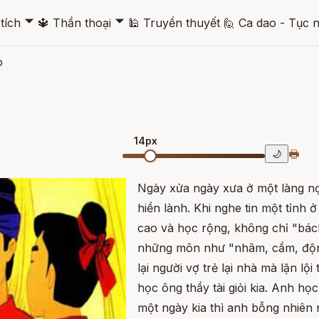
🞃
🞃
tích
🔱
Thần thoại
🕌
Truyền thuyết
🙋
Ca dao - Tục 
ò
14px
🖶
🌙
Ngày xửa ngày xưa ở một làng n
hiền lành. Khi nghe tin một tỉnh ở
cao và học rộng, không chỉ "bác
những môn như "nhâm, cầm, độn, 
lại người vợ trẻ lại nhà mà lặn lội
học ông thầy tài giỏi kia. Anh h
một ngày kia thì anh bỗng nhiên