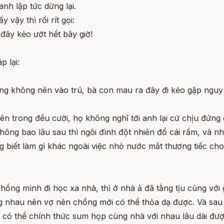
anh lập tức dừng lại.
vậy thì rối rít gọi:
đây kẻo ướt hết bây giờ!
 lại:
cũng không nên vào trú, bà con mau ra đây đi kẻo gặp nguy
bên trong đều cười, họ không nghĩ tới anh lại cứ chịu đứng
không bao lâu sau thì ngôi đình đột nhiên đổ cái rầm, và 
biết làm gì khác ngoài việc nhỏ nước mắt thương tiếc cho 
hồng mình đi học xa nhà, thì ở nhà ả đã tằng tịu cùng với 
g nhau nên vợ nên chồng mới có thể thỏa dạ được. Và sau 
ới có thể chính thức sum họp cùng nhà với nhau lâu dài đượ