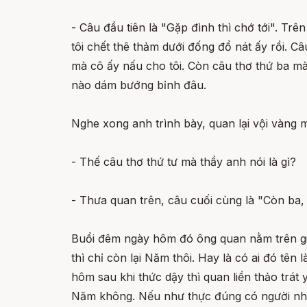
- Câu đầu tiên là "Gặp đình thì chớ tới". Tr
tôi chết thê thảm dưới đống đổ nát ấy rồi. Câ
mà cô ấy nấu cho tôi. Còn câu thơ thứ ba mà 
nào dám bướng bỉnh đâu.
Nghe xong anh trình bày, quan lại vội vàng m
- Thế câu thơ thứ tư mà thầy anh nói là gì?
- Thưa quan trên, câu cuối cùng là "Còn ba, 
Buổi đêm ngày hôm đó ông quan nằm trên giườ
thì chỉ còn lại Năm thôi. Hay là có ai đó tên
hôm sau khi thức dậy thì quan liền thảo trát
Năm không. Nếu như thực đúng có người như th