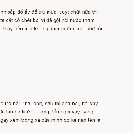
ình sắp đổ ấy để trú mưa, suýt chút nữa thì
 ta cắt cổ chết bởi vì đã gội nồi nước thơm
ời thầy nên mới không dám ra đuổi gà, chứ tôi
trò nói: "ba, bốn, sáu thì chớ hỏi, nói vậy
ười đàn bà kia?". Trong đều nghĩ vậy, sáng
 ngay xem trong xã của mình có kẻ nào tên là