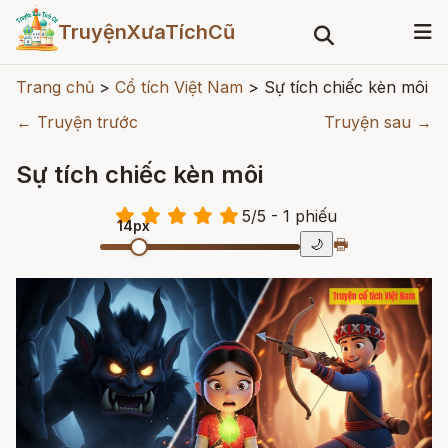
TruyệnXưaTíchCũ
Trang chủ
>
Cổ tích Việt Nam
>
Sự tích chiếc kèn môi
← Truyện trước
Truyện sau →
Sự tích chiếc kèn môi
5
/
5
- 1
phiếu
14px
🖶
🌙