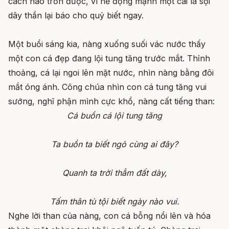
cách nào trốn được, vì hễ động mạnh một cái là sợi
dây thần lại báo cho quỷ biết ngay.
Một buổi sáng kia, nàng xuống suối vác nước thấy
một con cá đẹp đang lội tung tăng trước mắt. Thỉnh
thoảng, cá lại ngoi lên mặt nước, nhìn nàng bằng đôi
mắt óng ánh. Công chúa nhìn con cá tung tăng vui
sướng, nghĩ phận mình cực khổ, nàng cất tiếng than:
Cá buồn cá lội tung tăng
Ta buồn ta biết ngỏ cùng ai đây?
Quanh ta trời thẳm đất dày,
Tấm thân tù tội biết ngày nào vui.
Nghe lời than của nàng, con cá bỗng nổi lên và hóa