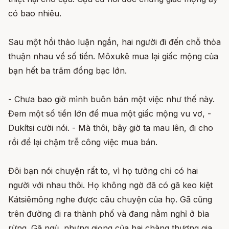
có bao nhiêu.
Sau một hồi thảo luận ngắn, hai người đi đến chỗ thỏa
thuận nhau về số tiền. Môxukê mua lại giấc mộng của
bạn hết ba trăm đồng bạc lớn.
- Chưa bao giờ mình buôn bán một việc như thế này.
Đem một số tiền lớn để mua một giấc mộng vu vơ, -
Dukítsi cười nói. - Mà thôi, bây giờ ta mau lên, đi cho
rồi để lại chậm trễ công việc mua bán.
Đôi bạn nói chuyện rất to, vì họ tưởng chỉ có hai
người với nhau thôi. Họ không ngờ đã có gã keo kiệt
Kátsiêmông nghe được câu chuyện của họ. Gã cũng
trên đường đi ra thành phố và đang nằm nghỉ ở bìa
rừng. Gã ngủ, nhưng giọng của hai chàng thương gia