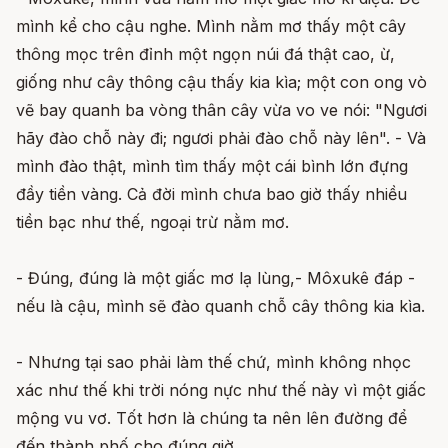
mình kể cho cậu nghe. Mình nằm mơ thấy một cây
thông mọc trên đỉnh một ngọn núi đá thật cao, ừ,
giống như cây thông cậu thấy kia kìa; một con ong vò
vẽ bay quanh ba vòng thân cây vừa vo ve nói: "Ngươi
hãy đào chỗ này đi; ngươi phải đào chỗ này lên". - Và
mình đào thật, mình tìm thấy một cái bình lớn đựng
đầy tiền vàng. Cả đời mình chưa bao giờ thấy nhiều
tiền bạc như thế, ngoại trừ nằm mơ.
- Đúng, đúng là một giấc mơ lạ lùng,- Môxukê đáp -
nếu là cậu, mình sẽ đào quanh chỗ cây thông kia kìa.
- Nhưng tại sao phải làm thế chứ, mình không nhọc
xác như thế khi trời nóng nực như thế này vì một giấc
mộng vu vơ. Tốt hơn là chúng ta nên lên đường để
đến thành phố cho đúng giờ.