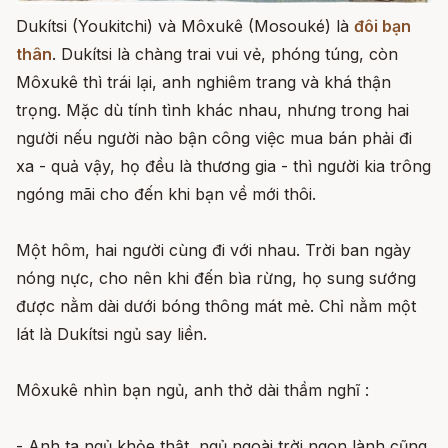
Dukítsi (Youkitchi) và Môxukê (Mosouké) là
đôi bạn
thân
. Dukítsi là chàng trai vui vẻ, phóng túng, còn
Môxukê thì trái lại, anh nghiêm trang và khá thận
trọng. Mặc dù tính tình khác nhau, nhưng trong hai
người nếu người nào bận công việc mua bán phải đi
xa - quả vậy, họ đều là thương gia - thì người kia trông
ngóng mãi cho đến khi bạn về mới thôi.
Một hôm, hai người cùng đi với nhau. Trời ban ngày
nóng nực, cho nên khi đến bìa rừng, họ sung sướng
được nằm dài dưới bóng thông mát mẻ. Chỉ nằm một
lát là Dukítsi ngủ say liền.
Môxukê nhìn bạn ngủ, anh thở dài thầm nghĩ :
- Anh ta ngủ khỏe thật, ngủ ngoài trời ngon lành cũng