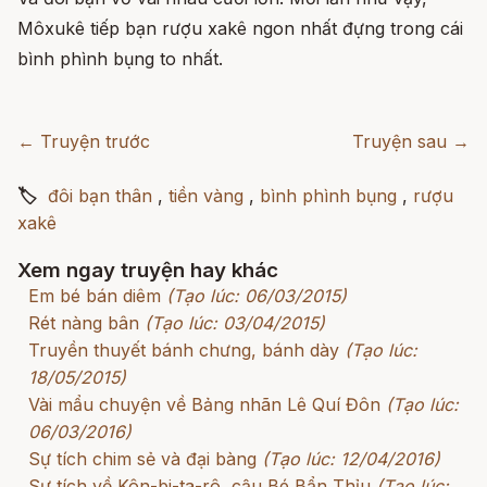
Môxukê tiếp bạn rượu xakê ngon nhất đựng trong cái
bình phình bụng to nhất.
← Truyện trước
Truyện sau →
🏷
đôi bạn thân
,
tiền vàng
,
bình phình bụng
,
rượu
xakê
Xem ngay truyện hay khác
Em bé bán diêm
(Tạo lúc: 06/03/2015)
Rét nàng bân
(Tạo lúc: 03/04/2015)
Truyền thuyết bánh chưng, bánh dày
(Tạo lúc:
18/05/2015)
Vài mẩu chuyện về Bảng nhãn Lê Quí Đôn
(Tạo lúc:
06/03/2016)
Sự tích chim sẻ và đại bàng
(Tạo lúc: 12/04/2016)
Sự tích về Kôn-bi-ta-rô, cậu Bé Bẩn Thỉu
(Tạo lúc: