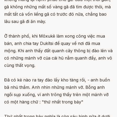
gã không những mất số vàng gã đã tìm được thôi, mà
mất tất cả vốn liếng gã có trước đó nữa, chẳng bao
lâu sau gã đi ăn mày.
Ở thành phố, khi Môxukê làm xong công việc mua
bán, anh chia tay Dukítsi để quay về nơi đã mua
mộng. Khi anh thấy đất quanh cây thông bị đào lên và
có những mảnh vỡ của cái hũ nằm quanh đấy, anh vô
cùng thất vọng.
Đã có kẻ nào ra tay đào lấy kho tàng rồi, - anh buồn
bã nhủ thầm. Anh nhìn những mảnh vỡ. Bỗng anh
ngồi sụp xuống, vì anh trông thấy trên một mảnh vỡ
có một hàng chữ : "thứ nhất trong bảy"
Thứ nhất trong bảy nghĩa là còn sáu bình nữa ở dưới