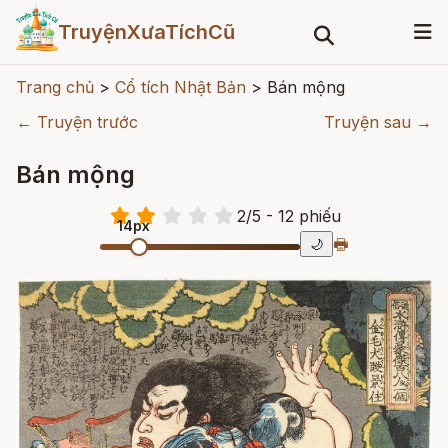
TruyệnXưaTíchCũ
Trang chủ
>
Cổ tích Nhật Bản
>
Bán mộng
← Truyện trước
Truyện sau →
Bán mộng
2
/
5
- 12
phiếu
14px
🖶
🌙