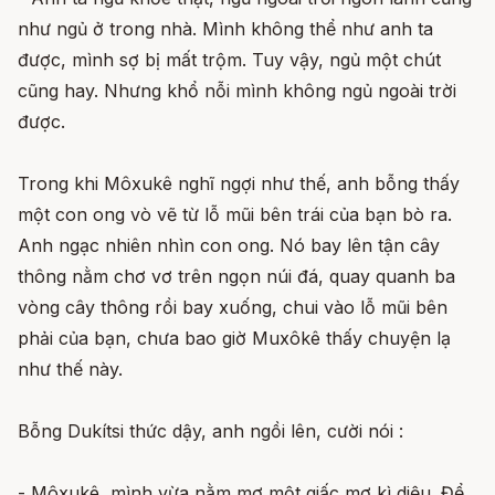
như ngủ ở trong nhà. Mình không thể như anh ta
được, mình sợ bị mất trộm. Tuy vậy, ngủ một chút
cũng hay. Nhưng khổ nỗi mình không ngủ ngoài trời
được.
Trong khi Môxukê nghĩ ngợi như thế, anh bỗng thấy
một con ong vò vẽ từ lỗ mũi bên trái của bạn bò ra.
Anh ngạc nhiên nhìn con ong. Nó bay lên tận cây
thông nằm chơ vơ trên ngọn núi đá, quay quanh ba
vòng cây thông rồi bay xuống, chui vào lỗ mũi bên
phải của bạn, chưa bao giờ Muxôkê thấy chuyện lạ
như thế này.
Bỗng Dukítsi thức dậy, anh ngồi lên, cười nói :
- Môxukê, mình vừa nằm mơ một giấc mơ kì diệu. Để