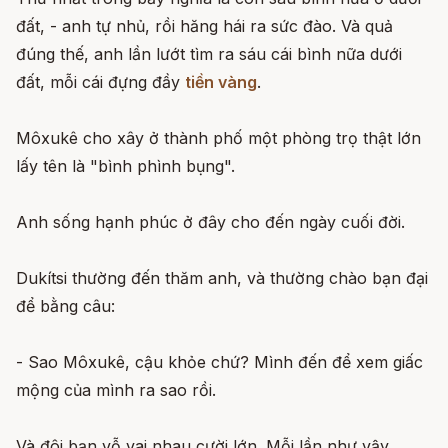
đất, - anh tự nhủ, rồi hăng hái ra sức đào. Và quả
đúng thế, anh lần lướt tìm ra sáu cái bình nữa dưới
đất, mỗi cái đựng đầy
tiền vàng
.
Môxukê cho xây ở thành phố một phòng trọ thật lớn
lấy tên là "bình phình bụng".
Anh sống hạnh phúc ở đây cho đến ngày cuối đời.
Dukítsi thường đến thăm anh, và thường chào bạn đại
để bằng câu:
- Sao Môxukê, cậu khỏe chứ? Mình đến để xem giấc
mộng của mình ra sao rồi.
Và đôi bạn vỗ vai nhau cười lớn. Mỗi lần như vậy,