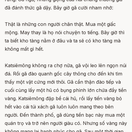
đã đánh thức gã dậy. Bây giờ gã cười nham nhở:
Thật là những con người chân thật. Mua một giấc
mộng. May thay là họ nói chuyện to tiếng. Bây giờ thì
ta biết kho tàng nằm ở đâu và ta sẽ có kho tàng mà
không mất gì hết.
Katsiêmông không ra chợ nữa, gã vội leo lên ngọn núi
đá. Rồi gã đào quanh gốc cây thông cho đến khi tìm
thấy một vật cứng mới thôi. Gã cẩn thận đào tiếp và
cuối cùng lấy một hũ có bụng phình lớn chứa đầy tiền
vàng. Katsiêmông đập bể cái hũ, rồi lấy tiến vàng bỏ
hết vào cái túi xách gã luôn luôn mang theo bên
người. Đến thành phố, gã dùng tiền bạc này mua một
quán trọ và trở nên người giàu có. Nhưng số vàng này
không mang lại hạnh phúc cho gã. Sau một thời gian,