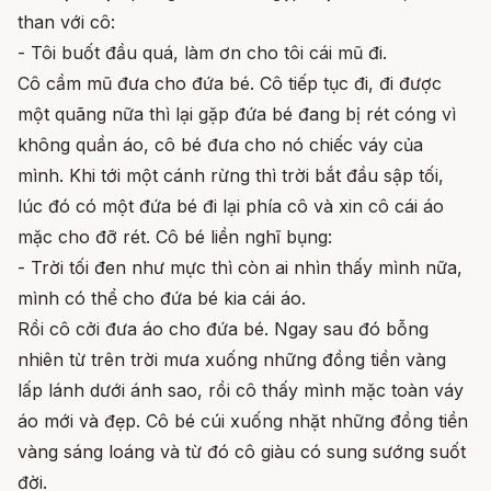
than với cô:
- Tôi buốt đầu quá, làm ơn cho tôi cái mũ đi.
Cô cầm mũ đưa cho đứa bé. Cô tiếp tục đi, đi được
một quãng nữa thì lại gặp đứa bé đang bị rét cóng vì
không quần áo, cô bé đưa cho nó chiếc váy của
mình. Khi tới một cánh rừng thì trời bắt đầu sập tối,
lúc đó có một đứa bé đi lại phía cô và xin cô cái áo
mặc cho đỡ rét. Cô bé liền nghĩ bụng:
- Trời tối đen như mực thì còn ai nhìn thấy mình nữa,
mình có thể cho đứa bé kia cái áo.
Rồi cô cởi đưa áo cho đứa bé. Ngay sau đó bỗng
nhiên từ trên trời mưa xuống những đồng tiền vàng
lấp lánh dưới ánh sao, rồi cô thấy mình mặc toàn váy
áo mới và đẹp. Cô bé cúi xuống nhặt những đồng tiền
vàng sáng loáng và từ đó cô giàu có sung sướng suốt
đời.