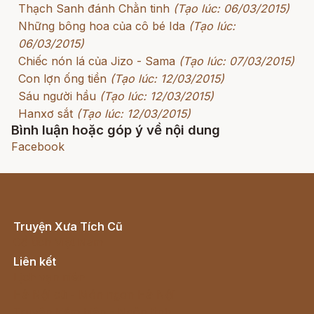
Thạch Sanh đánh Chằn tinh
(Tạo lúc: 06/03/2015)
Những bông hoa của cô bé Ida
(Tạo lúc:
06/03/2015)
Chiếc nón lá của Jizo - Sama
(Tạo lúc: 07/03/2015)
Con lợn ống tiền
(Tạo lúc: 12/03/2015)
Sáu người hầu
(Tạo lúc: 12/03/2015)
Hanxơ sắt
(Tạo lúc: 12/03/2015)
Bình luận hoặc góp ý về nội dung
Facebook
Truyện Xưa Tích Cũ
Cổ tích Việt Nam
Liên kết
Lịch vạn niên
Hà Nội cũ - Món ngon Hà Nội
Truyện kiếm hiệp - Ngôn tình