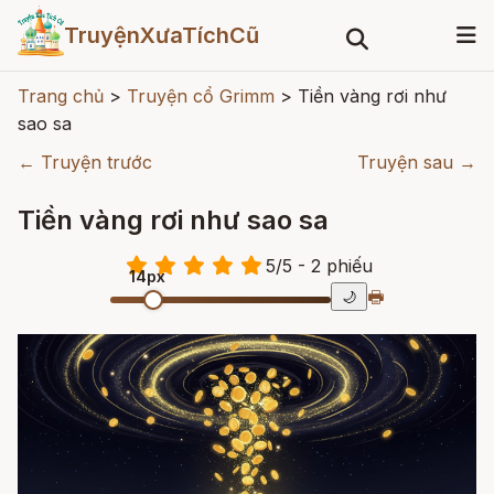
TruyệnXưaTíchCũ
Trang chủ
>
Truyện cổ Grimm
>
Tiền vàng rơi như
sao sa
← Truyện trước
Truyện sau →
Tiền vàng rơi như sao sa
5
/
5
- 2
phiếu
14px
🖶
🌙