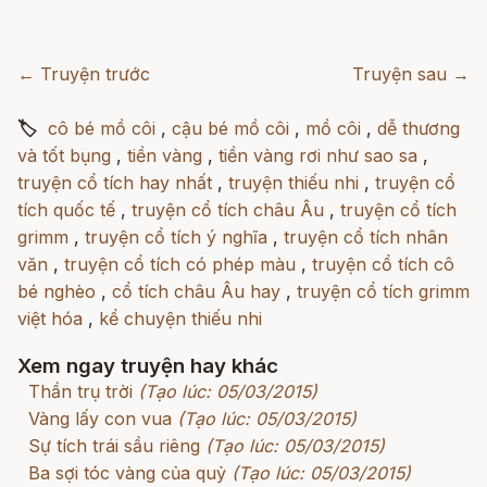
← Truyện trước
Truyện sau →
🏷
cô bé mồ côi
,
cậu bé mồ côi
,
mồ côi
,
dễ thương
và tốt bụng
,
tiền vàng
,
tiền vàng rơi như sao sa
,
truyện cổ tích hay nhất
,
truyện thiếu nhi
,
truyện cổ
tích quốc tế
,
truyện cổ tích châu Âu
,
truyện cổ tích
grimm
,
truyện cổ tích ý nghĩa
,
truyện cổ tích nhân
văn
,
truyện cổ tích có phép màu
,
truyện cổ tích cô
bé nghèo
,
cổ tích châu Âu hay
,
truyện cổ tích grimm
việt hóa
,
kể chuyện thiếu nhi
Xem ngay truyện hay khác
Thần trụ trời
(Tạo lúc: 05/03/2015)
Vàng lấy con vua
(Tạo lúc: 05/03/2015)
Sự tích trái sầu riêng
(Tạo lúc: 05/03/2015)
Ba sợi tóc vàng của quỷ
(Tạo lúc: 05/03/2015)