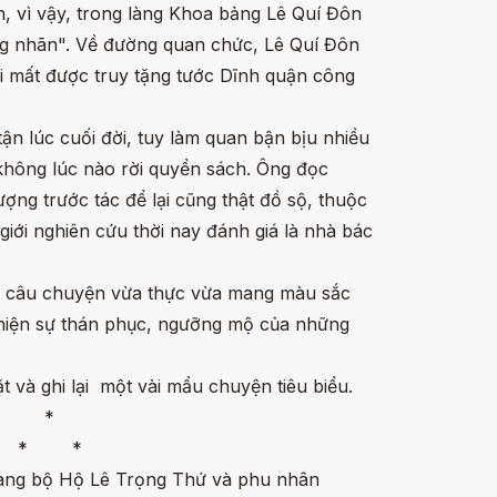
 vì vậy, trong làng Khoa bảng Lê Quí Đôn
ng nhãn". Về đường quan chức, Lê Quí Đôn
 mất được truy tặng tước Dĩnh quận công
 tận lúc cuối đời, tuy làm quan bận bịu nhiều
 không lúc nào rời quyển sách. Ông đọc
ợng trước tác để lại cũng thật đồ sộ, thuộc
giới nghiên cứu thời nay đánh giá là nhà bác
u câu chuyện vừa thực vừa mang màu sắc
 hiện sự thán phục, ngưỡng mộ của những
ặt và ghi lại một vài mẩu chuyện tiêu biểu.
*
* *
 lang bộ Hộ Lê Trọng Thứ và phu nhân