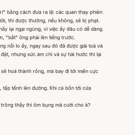
rí" bằng cách đưa ra lệ: các quan thay phiên
i, thì được thưởng, nếu không, sẽ bị phạt.
ấy lại ngại ngùng, vì việc ấy đâu có dễ dàng.
 "bắt" ông phải lên tiếng trước.
g nỗi lo ấy, ngay sau đó đã được giải toả và
t, nhưng sức ám chỉ và sự hài hước thì lại
 sẽ hoá thành rồng, mà bay đi tới miền cực
 tấp tểnh lên đường. Khi cả bốn tới cửa
hạ trông thấy thì ôm bụng mà cười cho à?