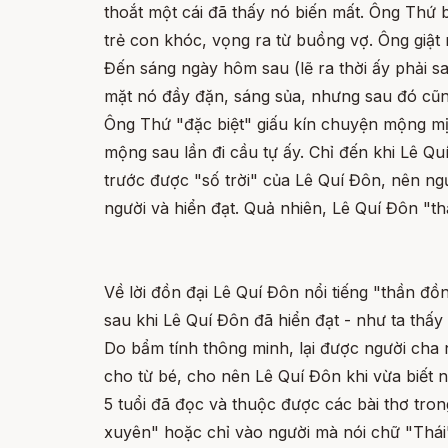
thoắt một cái đã thấy nó biến mất. Ông Thứ 
trẻ con khóc, vọng ra từ buồng vợ. Ông giật 
Đến sáng ngày hôm sau (lẽ ra thời ấy phải 
mặt nó đầy đặn, sáng sủa, nhưng sau đó cũng
Ông Thứ "đặc biệt" giấu kín chuyện mộng mị 
mộng sau lần đi cầu tự ấy. Chỉ đến khi Lê Qu
trước được "số trời" của Lê Quí Đôn, nên ng
người và hiển đạt. Quả nhiên, Lê Quí Đôn "
Về lời đồn đại Lê Quí Đôn nổi tiếng "thần đồ
sau khi Lê Quí Đôn đã hiển đạt - như ta thấy
Do bẩm tính thông minh, lại được người cha
cho từ bé, cho nên Lê Quí Đôn khi vừa biết n
5 tuổi đã đọc và thuộc được các bài thơ tron
xuyên" hoặc chỉ vào người mà nói chữ "Thái" 