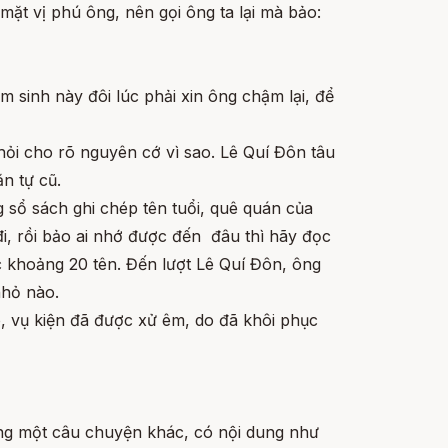
mặt vị phú ông, nên gọi ông ta lại mà bảo:
ám sinh này đôi lúc phải xin ông chậm lại, để
hỏi cho rõ nguyên cớ vì sao. Lê Quí Đôn tâu
n tự cũ.
 sổ sách ghi chép tên tuổi, quê quán của
i, rồi bảo ai nhớ được đến đâu thì hãy đọc
c khoảng 20 tên. Đến lượt Lê Quí Đôn, ông
nhỏ nào.
ó, vụ kiện đã được xử êm, do đã khôi phục
ằng một câu chuyện khác, có nội dung như