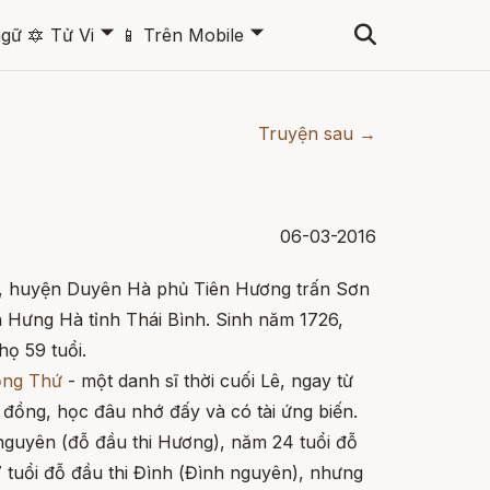
🞃
🞃
ngữ
🔯
Tử Vi
📱
Trên Mobile
Truyện sau →
06-03-2016
, huyện Duyên Hà phủ Tiên Hương trấn Sơn
 Hưng Hà tỉnh Thái Bình. Sinh năm 1726,
họ 59 tuổi.
ọng Thứ
- một danh sĩ thời cuối Lê, ngay từ
 đồng, học đâu nhớ đấy và có tài ứng biến.
 nguyên (đỗ đầu thi Hương), năm 24 tuổi đỗ
 tuổi đỗ đầu thi Đình (Đình nguyên), nhưng