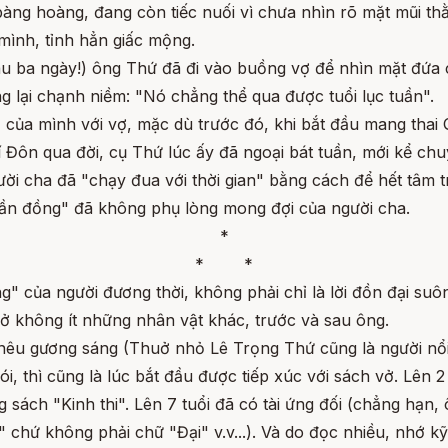
bàng hoàng, đang còn tiếc nuối vì chưa nhìn rõ mặt mũi th
mình, tỉnh hẳn giấc mộng.
sau ba ngày!) ông Thứ đã đi vào buồng vợ để nhìn mặt đứa
 lại chạnh niềm: "Nó chẳng thể qua được tuổi lục tuần".
của mình với vợ, mặc dù trước đó, khi bắt đầu mang thai Q
í Đôn qua đời, cụ Thứ lúc ấy đã ngoại bát tuần, mới kể chu
ười cha đã "chạy đua với thời gian" bằng cách để hết tâm
thần đồng" đã không phụ lòng mong đợi của người cha.
*
* *
ng" của người đương thời, không phải chỉ là lời đồn đại su
 ở không ít những nhân vật khác, trước và sau ông.
 nêu gương sáng (Thuở nhỏ Lê Trọng Thứ cũng là người nổi
ói, thì cũng là lúc bắt đầu được tiếp xúc với sách vở. Lên
g sách "Kinh thi". Lên 7 tuổi đã có tài ứng đối (chẳng hạ
chứ không phải chữ "Đại" v.v...). Và do đọc nhiều, nhớ kỹ,