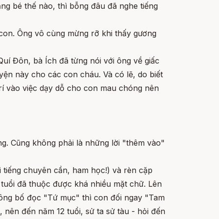
ằng bé thế nào, thì bỗng đâu đã nghe tiếng
 con. Ông vô cùng mừng rỡ khi thấy gương
uí Đôn, bà Ích đã từng nói với ông về giấc
yện này cho các con cháu. Và có lẽ, do biết
 trí vào việc dạy dỗ cho con mau chóng nên
ông. Cũng không phải là những lời "thêm vào"
 tiếng chuyên cần, ham học!) và rèn cặp
 2 tuổi đã thuộc được khá nhiều mặt chữ. Lên
n, ông bố đọc "Tứ mục" thì con đối ngay "Tam
 nên đến năm 12 tuổi, sử ta sử tàu - hỏi đến