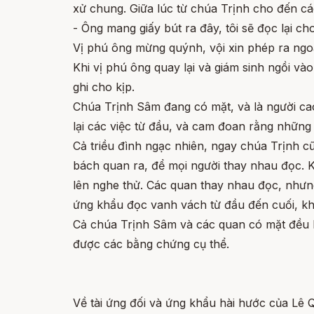
xử chung. Giữa lúc từ chúa Trịnh cho đến các
- Ông mang giấy bút ra đây, tôi sẽ đọc lại ch
Vị phú ông mừng quýnh, vội xin phép ra ngoà
Khi vị phú ông quay lại và giám sinh ngồi vào
ghi cho kịp.
Chúa Trịnh Sâm đang có mặt, và là người cao
lại các việc từ đầu, và cam đoan rằng những
Cả triều đình ngạc nhiên, ngay chúa Trịnh c
bách quan ra, để mọi người thay nhau đọc. K
lên nghe thử. Các quan thay nhau đọc, nhưng
ứng khẩu đọc vanh vách từ đầu đến cuối, khô
Cả chúa Trịnh Sâm và các quan có mặt đều lắ
được các bằng chứng cụ thể.
Về tài ứng đối và ứng khẩu hài hước của Lê