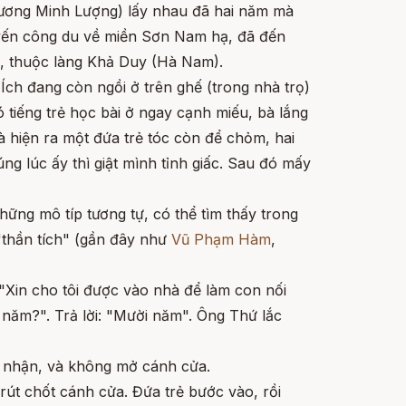
Trương Minh Lượng) lấy nhau đã hai năm mà
yến công du về miền Sơn Nam hạ, đã đến
, thuộc làng Khả Duy (Hà Nam).
 Ích đang còn ngồi ở trên ghế (trong nhà trọ)
 tiếng trẻ học bài ở ngay cạnh miếu, bà lắng
bà hiện ra một đứa trẻ tóc còn để chỏm, hai
ng lúc ấy thì giật mình tỉnh giấc. Sau đó mấy
những mô típ tương tự, có thể tìm thấy trong
"thần tích" (gần đây như
Vũ Phạm Hàm
,
 "Xin cho tôi được vào nhà để làm con nối
y năm?". Trả lời: "Mười năm". Ông Thứ lắc
g nhận, và không mở cánh cửa.
rút chốt cánh cửa. Đứa trẻ bước vào, rồi