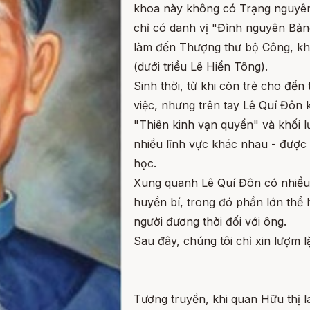
khoa này không có Trạng nguyên,
chỉ có danh vị "Đình nguyên Bả
làm đến Thượng thư bộ Công, khi
(dưới triều Lê Hiển Tông).
Sinh thời, từ khi còn trẻ cho đến
việc, nhưng trên tay Lê Quí Đôn
"Thiên kinh vạn quyển" và khối lư
nhiều lĩnh vực khác nhau - được 
học.
Xung quanh Lê Quí Đôn có nhiề
huyền bí, trong đó phần lớn thể
người đương thời đối với ông.
Sau đây, chúng tôi chỉ xin lượm l
Tương truyền, khi quan Hữu thị