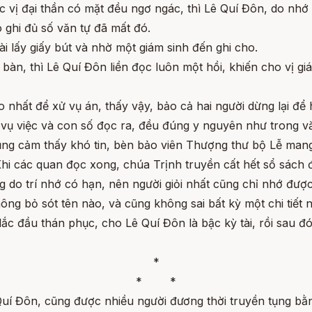
 vị đại thần có mặt đều ngơ ngác, thì Lê Quí Đôn, do nhớ 
o ghi đủ số văn tự đã mất đó.
i lấy giấy bút và nhờ một giám sinh đến ghi cho.
 bàn, thì Lê Quí Đôn liền đọc luôn một hồi, khiến cho vị gi
 nhất để xử vụ án, thấy vậy, bảo cả hai người dừng lại để 
 vụ việc và con số đọc ra, đều đúng y nguyên như trong vă
ũng cảm thấy khó tin, bèn bảo viên Thượng thư bộ Lễ mang
hi các quan đọc xong, chúa Trịnh truyền cất hết sổ sách đ
 do trí nhớ có hạn, nên người giỏi nhất cũng chỉ nhớ đượ
ng bỏ sót tên nào, và cũng không sai bất kỳ một chi tiết 
c đầu thán phục, cho Lê Quí Đôn là bậc kỳ tài, rồi sau đ
*
* *
 Quí Đôn, cũng được nhiều người đương thời truyền tụng b