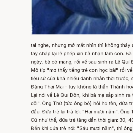
tai nghe, nhưng mở mắt nhìn thì không thấy á
tay chắp lại lễ phép xin bà nhận làm con. Bà
ngày, bà có mang, rồi về sau sinh ra Lê Quí 
Mô típ "mơ thấy tiếng trẻ con học bài" rồi về
tiểu sử của khá nhiều danh nhân thời trước,
Đặng Thai Mai - tuy không là thần Thành hoà
Lại nói về Lê Quí Đôn, khi bà mẹ sắp sinh ra
dõi". Ông Thứ (tức ông bố) hỏi họ tên, đứa t
đầu. Đứa trẻ lại trả lời: "Hai mươi năm". Ôn
Cứ như thế, đứa trẻ tăng dần thời gian: 30
Đến khi đứa trẻ nói: "Sáu mươi năm", thì ông