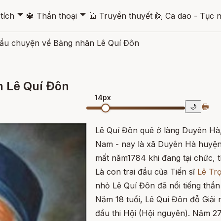
🞃
🞃
tích
🔱
Thần thoại
🕌
Truyền thuyết
🙋
Ca dao - Tục 
mẩu chuyện về Bảng nhãn Lê Quí Đôn
 Lê Quí Đôn
14px
🖶
🌙
Lê Quí Đôn quê ở làng Duyên Hà
Nam - nay là xã Duyên Hà huyện
mất năm1784 khi đang tại chức, t
Là con trai đầu của Tiến sĩ
Lê Tr
nhỏ Lê Quí Đôn đã nổi tiếng thần
Năm 18 tuổi, Lê Quí Đôn đỗ Giải
đầu thi Hội (Hội nguyên). Năm 27