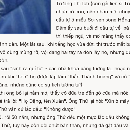
Trương Thị Ích (con gái tiến sĩ 
chưa có con, nên nhân một chu
cầu tự ở miếu Soi ven sông Hồng
Đêm ấy sau buổi đi cầu tự về, bà
thì thiếp ngủ, và mơ màng thấy có
nh đèn. Một lát sau, khi tiếng học vừa dứt, thì trước mắt 
 vô cùng mừng rỡ, vội dang hai tay ra đón lấy nó, nhưng đú
Đôn.
 sau "sinh ra quí tử" - các nhà khoa bảng tương lai, hoặc 
 sau khi "hoá" họ được lập làm "thần Thành hoàng" và có 
ng, nhưng cũng có sự tích tương tự!).
 thì ông bố lại nằm mơ, thấy có đứa trẻ đến gõ cửa mà nói:
rẻ trả lời: "Họ Đặng, tên Xuân". Ông Thứ lại hỏi: "Xin ở mấ
g Thứ vẫn cứ lắc đầu: "Không được".
, 40, rồi 50 năm, nhưng ông Thứ đều một mực lắc đầu khôn
 Thứ, tuy hãy còn đôi chút bần thần, nhưng đã gật đầu và 