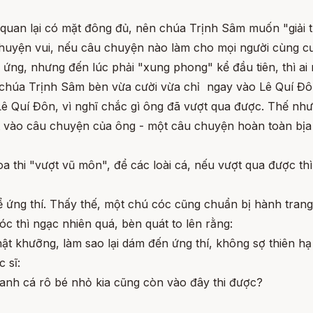
 quan lại có mặt đông đủ, nên chúa Trịnh Sâm muốn "giải t
huyện vui, nếu câu chuyện nào làm cho mọi người cùng cườ
ứng, nhưng đến lúc phải "xung phong" kể đầu tiên, thì ai n
 chúa Trịnh Sâm bèn vừa cười vừa chỉ ngay vào Lê Quí Đôn,
Lê Quí Đôn, vì nghĩ chắc gì ông đã vượt qua được. Thế nhưn
vào câu chuyện của ông - một câu chuyện hoàn toàn bịa đặ
 thi "vượt vũ môn", để các loài cá, nếu vượt qua được thì
 ứng thí. Thấy thế, một chú cóc cũng chuẩn bị hành trang,
cóc thì ngạc nhiên quá, bèn quát to lên rằng:
 khật khưỡng, làm sao lại dám đến ứng thí, không sợ thiên 
c sĩ:
ao anh cá rô bé nhỏ kia cũng còn vào đây thi được?