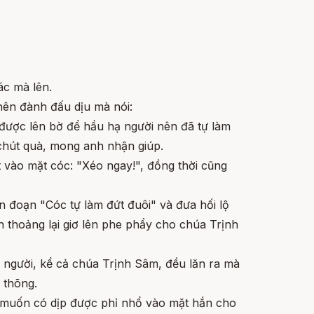
ác mà lên.
 nên đành đấu dịu mà nói:
 được lên bờ để hầu hạ người nên đã tự làm
ó chút quà, mong anh nhận giúp.
t vào mặt cóc: "Xéo ngay!", đồng thời cũng
n đoạn "Cóc tự làm đứt đuôi" và đưa hối lộ
h thoảng lại giơ lên phe phẩy cho chúa Trịnh
i người, kể cả chúa Trịnh Sâm, đều lăn ra mà
 thõng.
ều muốn có dịp được phỉ nhổ vào mặt hắn cho