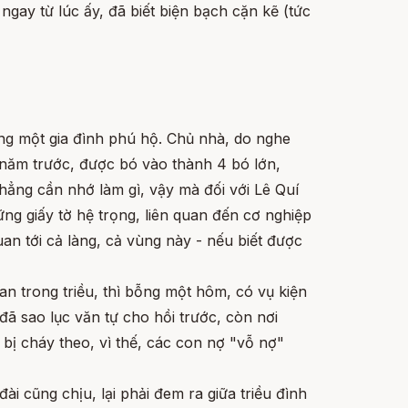
gay từ lúc ấy, đã biết biện bạch cặn kẽ (tức
ng một gia đình phú hộ. Chủ nhà, do nghe
u năm trước, được bó vào thành 4 bó lớn,
chẳng cần nhớ làm gì, vậy mà đối với Lê Quí
ững giấy tờ hệ trọng, liên quan đến cơ nghiệp
uan tới cả làng, cả vùng này - nếu biết được
 trong triều, thì bỗng một hôm, có vụ kiện
ã sao lục văn tự cho hồi trước, còn nơi
bị cháy theo, vì thế, các con nợ "vỗ nợ"
ài cũng chịu, lại phải đem ra giữa triều đình