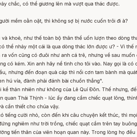
ảy chắc, có thể giương lên mà vượt qua thác được.
gười mềm oằn oặt, thì không sợ bị nước cuốn trôi đi à?
i và khoẻ, như thế toàn bộ thân thể uốn lượn theo dòng th
 có thể nhảy một cái là qua dòng thác lớn được ư? - Vì thế
inh ra vốn cũng có đuôi như anh cá trê, nhưng về sau muốn
cũng có kém. Xin anh hãy nể tình cho tôi vào. Nay gọi là c
t đầu, nhưng đến đoạn quà cáp thì nổi cơn tam bành mà quá
en hú vía, đành phải đánh bài chuồn thẳng".
lời kể thản nhiên như không của Lê Quí Đôn. Thế nhưng, đế
ạn quan Thái Thịnh - lúc ấy đang cầm chiếc quạt lông, thỉn
à cần thiết cho chúa vậy.
 tiếng cười nhỏ, còn đến khi câu chuyện kết thúc, thì mọ
 đứng nghiêm như trời trồng, chiếc quạt cầm trên tay buông
 đường tiến thân của viên hoạn quan này. Trong lòng họ đ