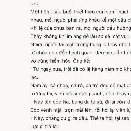
sau:
Một hôm, sau buổi thiết triều còn sớm, bách
nhau, mỗi người phải ứng khẩu kể một câu c
Khi lệ của chúa ban ra, mọi người đều hưởng 
Thấy không khí im ắng để lâu sợ sẽ mất vui,
Nhiều người tái mặt, trong bụng lo thay cho 
từ chúa cho đến bách quan, đều bị cuốn hút 
vô cùng hiểm hóc. Ông kể:
"Từ ngày xưa, trời đã có lệ hàng năm mở khoa
lạc.
Năm ấy, cá chép, cá rô, cá trê đều có mặt để
trường thi, viên lực sĩ đứng canh, nhìn thấy 
- Này tên cóc kia, bụng da to sù, đi lại còn
Cóc vênh mặt, trợn mắt lên, rồi hỏi lại viên lự
- Này, chẳng cứ gì ta đâu. Thế ta hỏi: tại s
Lực sĩ trả lời: