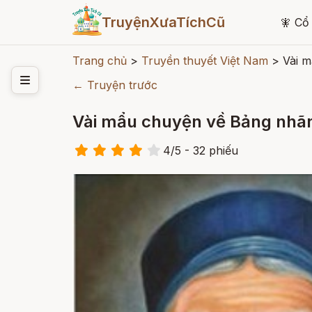
TruyệnXưaTíchCũ
🧚
Cổ 
Trang chủ
>
Truyền thuyết Việt Nam
>
Vài 
← Truyện trước
Vài mẩu chuyện về Bảng nhãn
4
/
5
- 32
phiếu