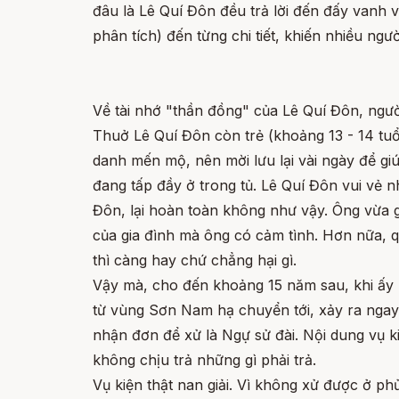
đâu là Lê Quí Đôn đều trả lời đến đấy vanh v
phân tích) đến từng chi tiết, khiến nhiều ng
Về tài nhớ "thần đồng" của Lê Quí Đôn, người
Thuở Lê Quí Đôn còn trẻ (khoảng 13 - 14 tu
danh mến mộ, nên mời lưu lại vài ngày để gi
đang tấp đầy ở trong tủ. Lê Quí Đôn vui vẻ n
Đôn, lại hoàn toàn không như vậy. Ông vừa gh
của gia đình mà ông có cảm tình. Hơn nữa, qu
thì càng hay chứ chẳng hại gì.
Vậy mà, cho đến khoảng 15 năm sau, khi ấy 
từ vùng Sơn Nam hạ chuyển tới, xảy ra ngay 
nhận đơn để xử là Ngự sử đài. Nội dung vụ k
không chịu trả những gì phải trả.
Vụ kiện thật nan giải. Vì không xử được ở phủ