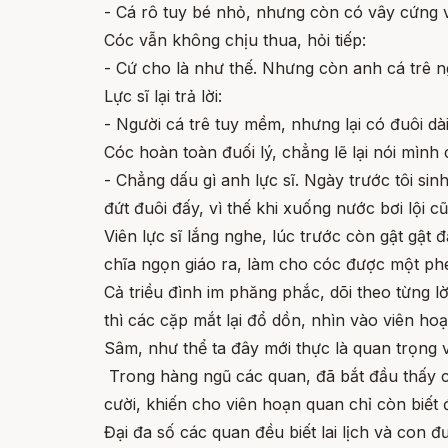
- Cá rô tuy bé nhỏ, nhưng còn có vây cứng v
Cóc vẫn không chịu thua, hỏi tiếp:
- Cứ cho là như thế. Nhưng còn anh cá trê n
Lực sĩ lại trả lời:
- Người cá trê tuy mềm, nhưng lại có đuôi dà
Cóc hoàn toàn đuối lý, chẳng lẽ lại nói mình
- Chẳng dấu gì anh lực sĩ. Ngày trước tôi s
đứt đuôi đấy, vì thế khi xuống nước bơi lội 
Viên lực sĩ lắng nghe, lúc trước còn gật gậ
chĩa ngọn giáo ra, làm cho cóc được một ph
Cả triều đình im phăng phắc, dõi theo từng 
thì các cặp mắt lại đổ dồn, nhìn vào viên ho
Sâm, như thể ta đây mới thực là quan trọng v
Trong hàng ngũ các quan, đã bắt đầu thấy có
cười, khiến cho viên hoạn quan chỉ còn biết
Đại đa số các quan đều biết lai lịch và con