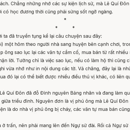
ách. Chẳng những nhớ các sự kiện lịch sử, mà Lê Quí Đôn n
ười có học đương thời cũng phải sửng sốt ngỡ ngàng.
*
* *
 ta đã truyền tụng kể lại câu chuyện sau đây:
ổi) một hôm theo người nhà sang huyện bên cạnh chơi, tro
úp ông sao lục lại các văn tự cầm cố, mua bán từ rất nhiề
hận lời. Tưởng chỉ là việc sao lục, nếu có làm hộ thì cũng 
i vừa nhớ như in nội dung các tờ. Vả chăng, đây lại là nh
a đó lại có thể biết được nhiều điều thú vị khác, có liên q
Lê Quí Đôn đã đỗ Đình nguyên Bảng nhãn và đang làm quan
giữa triều đình. Nguyên đơn là vị phú ông mà Lê Quí Đôn đ
iện là do nhà vị phú ông bị cháy, các văn tự mua bán cũng 
 ở trấn, nên phải mang lên đến Ngự sử đài. Rồi cả Ngự sử đ