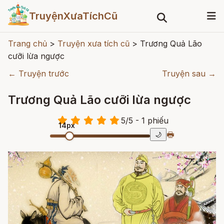
TruyệnXưaTíchCũ
Trang chủ
>
Truyện xưa tích cũ
>
Trương Quả Lão
cưỡi lừa ngược
← Truyện trước
Truyện sau →
Trương Quả Lão cưỡi lừa ngược
5
/
5
- 1
phiếu
14px
🖶
🌙