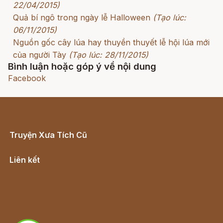
22/04/2015)
Quả bí ngô trong ngày lễ Halloween
(Tạo lúc:
06/11/2015)
Nguồn gốc cây lúa hay thuyền thuyết lễ hội lúa mới
của người Tày
(Tạo lúc: 28/11/2015)
Bình luận hoặc góp ý về nội dung
Facebook
Truyện Xưa Tích Cũ
Cổ tích Việt Nam
Liên kết
Lịch vạn niên
Hà Nội cũ - Món ngon Hà Nội
Truyện kiếm hiệp - Ngôn tình
Download - Tải Miễn Phí