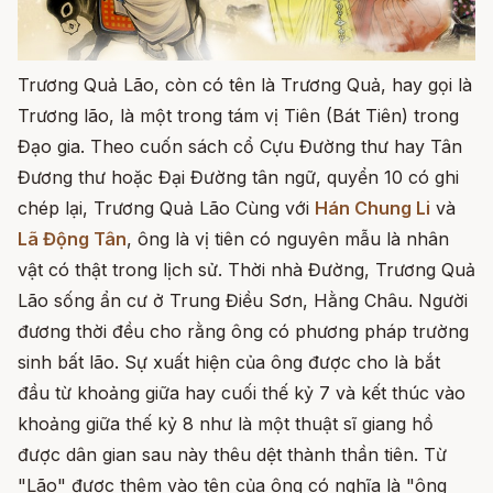
Trương Quả Lão, còn có tên là Trương Quả, hay gọi là
Trương lão, là một trong tám vị Tiên (Bát Tiên) trong
Đạo gia. Theo cuốn sách cổ Cựu Đường thư hay Tân
Đương thư hoặc Đại Đường tân ngữ, quyển 10 có ghi
chép lại, Trương Quả Lão Cùng với
Hán Chung Li
và
Lã Động Tân
, ông là vị tiên có nguyên mẫu là nhân
vật có thật trong lịch sử. Thời nhà Đường, Trương Quả
Lão sống ẩn cư ở Trung Điều Sơn, Hằng Châu. Người
đương thời đều cho rằng ông có phương pháp trường
sinh bất lão. Sự xuất hiện của ông được cho là bắt
đầu từ khoảng giữa hay cuối thế kỷ 7 và kết thúc vào
khoảng giữa thế kỷ 8 như là một thuật sĩ giang hồ
được dân gian sau này thêu dệt thành thần tiên. Từ
"Lão" được thêm vào tên của ông có nghĩa là "ông