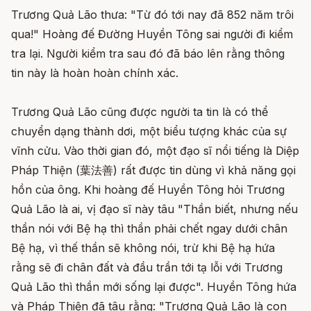
Trương Quả Lão thưa: "Từ đó tới nay đã 852 năm trôi
qua!" Hoàng đế Đường Huyền Tông sai người đi kiểm
tra lại. Người kiểm tra sau đó đã báo lên rằng thông
tin này là hoàn hoàn chính xác.
Trương Quả Lão cũng được người ta tin là có thể
chuyển dạng thành dơi, một biểu tượng khác của sự
vĩnh cửu. Vào thời gian đó, một đạo sĩ nổi tiếng là Diệp
Pháp Thiện (葉法善) rất được tin dùng vì khả năng gọi
hồn của ông. Khi hoàng đế Huyền Tông hỏi Trương
Quả Lão là ai, vị đạo sĩ này tâu "Thần biết, nhưng nếu
thần nói với Bệ hạ thì thần phải chết ngay dưới chân
Bệ hạ, vì thế thần sẽ không nói, trừ khi Bệ hạ hứa
rằng sẽ đi chân đất và đầu trần tới tạ lỗi với Trương
Quả Lão thì thần mới sống lại được". Huyền Tông hứa
và Pháp Thiện đã tâu rằng: "Trương Quả Lão là con