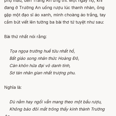
phụ mẫu, đến Tràng An ứng thí. Một ngày nọ, khi
đang ở Trường An uống rượu lúc thanh nhàn, ông
gặp một đạo sĩ áo xanh, mình choàng áo trắng, tay
cầm bút viết lên tường ba bài thơ tứ tuyệt như sau:
Bài thứ nhất nói rằng:
Tọa ngọa trường huề tửu nhất hồ,
Bất giáo song nhãn thức Hoàng Đô,
Càn khôn hứa đại vô danh tính,
Sơ tán nhân gian nhất trượng phu.
Nghĩa là:
Dù nằm hay ngồi vẫn mang theo một bầu rượu,
Không bảo đôi mắt trông thấy kinh thành Trường