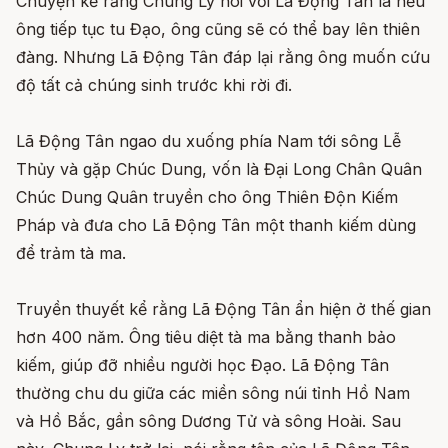
Chuyện kể rằng Chung Ly nói với Lã Động Tân là nếu
ông tiếp tục tu Đạo, ông cũng sẽ có thể bay lên thiên
đàng. Nhưng Lã Động Tân đáp lại rằng ông muốn cứu
độ tất cả chúng sinh trước khi rời đi.
Lã Động Tân ngao du xuống phía Nam tới sông Lễ
Thủy và gặp Chúc Dung, vốn là Đại Long Chân Quân
Chúc Dung Quân truyền cho ông Thiên Độn Kiếm
Pháp và đưa cho Lã Động Tân một thanh kiếm dùng
để trảm tà ma.
Truyền thuyết kể rằng Lã Động Tân ẩn hiện ở thế gian
hơn 400 năm. Ông tiêu diệt tà ma bằng thanh bảo
kiếm, giúp đỡ nhiều người học Đạo. Lã Động Tân
thường chu du giữa các miền sông núi tỉnh Hồ Nam
và Hồ Bắc, gần sông Dương Tử và sông Hoài. Sau