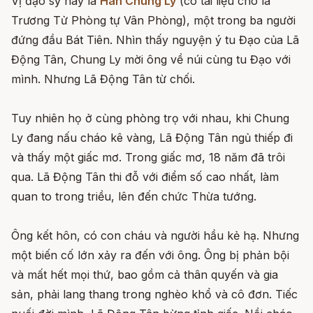
Vị đạo sỹ này là
Hán Chung Ly
(có tài liệu cho là
Trương Tử Phòng tự Vân Phòng), một trong ba người
đứng đầu Bát Tiên. Nhìn thấy nguyện ý tu Đạo của Lã
Động Tân, Chung Ly mời ông về núi cùng tu Đạo với
mình. Nhưng Lã Động Tân từ chối.
Tuy nhiên họ ở cùng phòng trọ với nhau, khi Chung
Ly đang nấu cháo kê vàng, Lã Động Tân ngủ thiếp đi
và thấy một giấc mơ. Trong giấc mơ, 18 năm đã trôi
qua. Lã Động Tân thi đỗ với điểm số cao nhất, làm
quan to trong triều, lên đến chức Thừa tướng.
Ông kết hôn, có con cháu và người hầu kẻ hạ. Nhưng
một biến cố lớn xảy ra đến với ông. Ông bị phản bội
và mất hết mọi thứ, bao gồm cả thân quyến và gia
sản, phải lang thang trong nghèo khổ và cô đơn. Tiếc