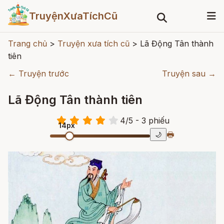
TruyệnXưaTíchCũ
Trang chủ
>
Truyện xưa tích cũ
>
Lã Động Tân thành
tiên
← Truyện trước
Truyện sau →
Lã Động Tân thành tiên
4
/
5
- 3
phiếu
14px
🖶
🌙