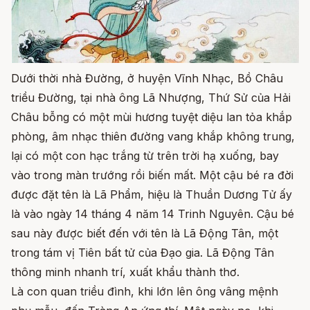
Dưới thời nhà Đường, ở huyện Vĩnh Nhạc, Bồ Châu
triều Đường, tại nhà ông Lã Nhượng, Thứ Sử của Hải
Châu bỗng có một mùi hương tuyệt diệu lan tỏa khắp
phòng, âm nhạc thiên đường vang khắp không trung,
lại có một con hạc trắng từ trên trời hạ xuống, bay
vào trong màn trướng rồi biến mất. Một cậu bé ra đời
được đặt tên là Lã Phẩm, hiệu là Thuần Dương Tử ấy
là vào ngày 14 tháng 4 năm 14 Trinh Nguyên. Cậu bé
sau này được biết đến với tên là Lã Động Tân, một
trong tám vị Tiên bất tử của Đạo gia. Lã Động Tân
thông minh nhanh trí, xuất khẩu thành thơ.
Là con quan triều đình, khi lớn lên ông vâng mệnh