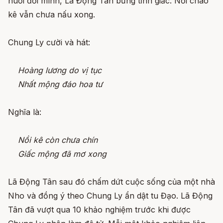
nuối đời mình, Lã Động Tân bừng tỉnh giấc. Nồi cháo
kê vẫn chưa nấu xong.
Chung Ly cười và hát:
Hoàng lương do vị tục
Nhất mộng đáo hoa tư
Nghĩa là:
Nồi kê còn chưa chín
Giấc mộng đã mơ xong
Lã Động Tân sau đó chấm dứt cuộc sống của một nhà
Nho và đồng ý theo Chung Ly ẩn dật tu Đạo. Lã Động
Tân đã vượt qua 10 khảo nghiệm trước khi được