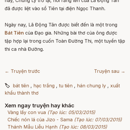
này, Chung Ly trở lại, nói rằng tên của Lã Động Tân
đã được liệt vào sổ Tiên tại điện Ngọc Thanh.
Ngày nay, Lã Động Tân được biết đến là một trong
Bát Tiên
của Đạo gia. Những bài thơ của ông được
tập hợp lại trong cuốn Toàn Đường Thi, một tuyển tập
thi ca nhà Đường.
← Truyện trước
Truyện sau →
🏷
bát tiên
,
hạc trắng
,
tu tiên
,
hán chung ly
,
xuất
khẩu thành thơ
Xem ngay truyện hay khác
Vàng lấy con vua
(Tạo lúc: 05/03/2015)
Chiếc nón lá của Jizo - Sama
(Tạo lúc: 07/03/2015)
Thánh Mẫu Liễu Hạnh
(Tạo lúc: 08/03/2015)