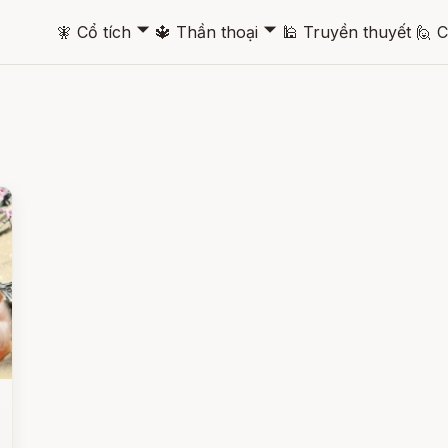
🞃
🞃
🧚
Cổ tích
🔱
Thần thoại
🕌
Truyền thuyết
🙋
C