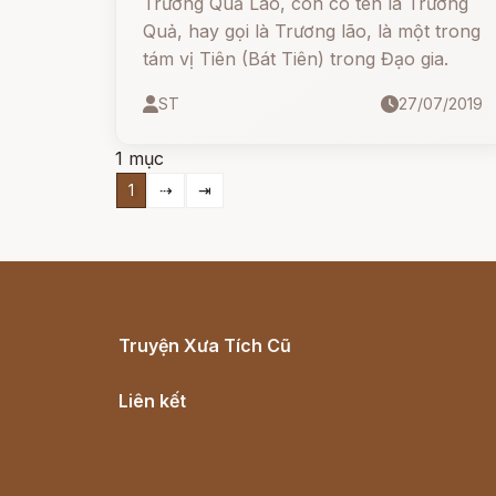
Trương Quả Lão, còn có tên là Trương
Quả, hay gọi là Trương lão, là một trong
tám vị Tiên (Bát Tiên) trong Đạo gia.
ST
27/07/2019
1 mục
1
⇢
⇥
Truyện Xưa Tích Cũ
Cổ tích Việt Nam
Liên kết
Lịch vạn niên
Hà Nội cũ - Món ngon Hà Nội
Truyện kiếm hiệp - Ngôn tình