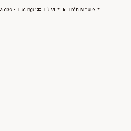
🞃
🞃
a dao - Tục ngữ
🔯
Tử Vi
📱
Trên Mobile