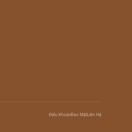
Điều Khoản
Bảo Mật
Liên Hệ