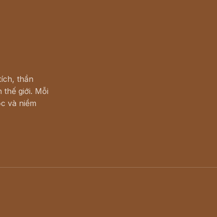
ích, thần
 thế giới. Mỗi
c và niềm