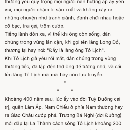
thương yêu quý trọng mọi người nên hương ấp ấy yên
vui, mọi người chăm lo sản xuất và không xảy ra
những chuyện như tranh giành, đánh chửi nhau hoặc
cờ bạc, trai gái, trộm cướp.
Tiếng lành đồn xa, vì thế khi ông còn sống, dân
chúng trong vùng lân cận, khi gọi tên làng Long Đỗ,
thường lại hay nói: "Đấy là làng ông Tô Lịch".
Khi Tô Lịch già yếu rồi mất, dân chúng trong vùng
thương tiếc, đã lập đền thờ ông để tưởng nhớ, và cái
tên làng Tô Lịch mãi mãi hãy còn lưu truyền.
*
* *
Khoảng 400 năm sau, lúc ấy vào đời Tuỳ Đường cai
trị, quân Lâm Ấp, Nam Chiếu ở phía Nam thường hay
ra Giao Châu cướp phá. Trương Bá Nghi (đời Đường)
mới đắp lại La Thành cách sông Tô Lịch khoảng 200