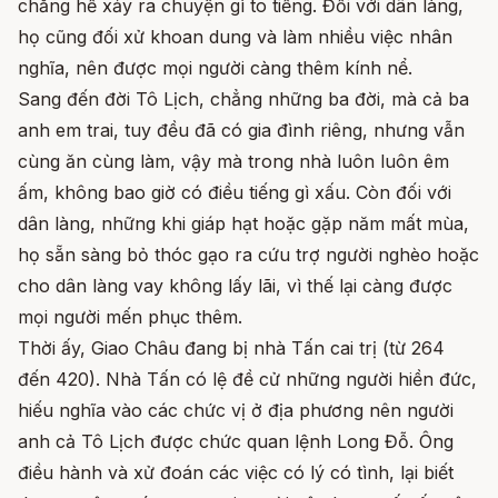
chẳng hề xảy ra chuyện gì to tiếng. Đối với dân làng,
họ cũng đối xử khoan dung và làm nhiều việc nhân
nghĩa, nên được mọi người càng thêm kính nể.
Sang đến đời Tô Lịch, chẳng những ba đời, mà cả ba
anh em trai, tuy đều đã có gia đình riêng, nhưng vẫn
cùng ăn cùng làm, vậy mà trong nhà luôn luôn êm
ấm, không bao giờ có điều tiếng gì xấu. Còn đối với
dân làng, những khi giáp hạt hoặc gặp năm mất mùa,
họ sẵn sàng bỏ thóc gạo ra cứu trợ người nghèo hoặc
cho dân làng vay không lấy lãi, vì thế lại càng được
mọi người mến phục thêm.
Thời ấy, Giao Châu đang bị nhà Tấn cai trị (từ 264
đến 420). Nhà Tấn có lệ đề cử những người hiền đức,
hiếu nghĩa vào các chức vị ở địa phương nên người
anh cả Tô Lịch được chức quan lệnh Long Đỗ. Ông
điều hành và xử đoán các việc có lý có tình, lại biết