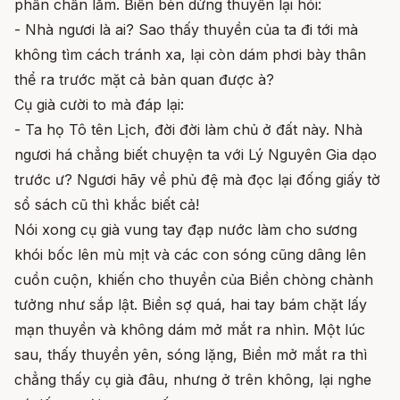
phấn chấn lắm. Biền bèn dừng thuyền lại hỏi:
- Nhà ngươi là ai? Sao thấy thuyền của ta đi tới mà
không tìm cách tránh xa, lại còn dám phơi bày thân
thể ra trước mặt cả bản quan được à?
Cụ già cười to mà đáp lại:
- Ta họ Tô tên Lịch, đời đời làm chủ ở đất này. Nhà
ngươi há chẳng biết chuyện ta với Lý Nguyên Gia dạo
trước ư? Ngươi hãy về phủ đệ mà đọc lại đống giấy tờ
sổ sách cũ thì khắc biết cả!
Nói xong cụ già vung tay đạp nước làm cho sương
khói bốc lên mù mịt và các con sóng cũng dâng lên
cuồn cuộn, khiến cho thuyền của Biền chòng chành
tưởng như sắp lật. Biền sợ quá, hai tay bám chặt lấy
mạn thuyền và không dám mở mắt ra nhìn. Một lúc
sau, thấy thuyền yên, sóng lặng, Biền mở mắt ra thì
chẳng thấy cụ già đâu, nhưng ở trên không, lại nghe