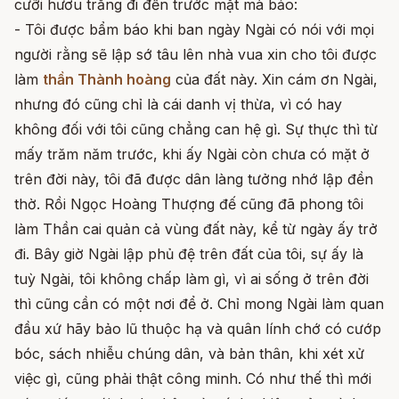
cưỡi hươu trắng đi đến trước mặt mà bảo:
- Tôi được bẩm báo khi ban ngày Ngài có nói với mọi
người rằng sẽ lập sớ tâu lên nhà vua xin cho tôi được
làm
thần Thành hoàng
của đất này. Xin cám ơn Ngài,
nhưng đó cũng chỉ là cái danh vị thừa, vì có hay
không đối với tôi cũng chẳng can hệ gì. Sự thực thì từ
mấy trăm năm trước, khi ấy Ngài còn chưa có mặt ở
trên đời này, tôi đã được dân làng tưởng nhớ lập đền
thờ. Rồi Ngọc Hoàng Thượng đế cũng đã phong tôi
làm Thần cai quản cả vùng đất này, kể từ ngày ấy trở
đi. Bây giờ Ngài lập phủ đệ trên đất của tôi, sự ấy là
tuỳ Ngài, tôi không chấp làm gì, vì ai sống ở trên đời
thì cũng cần có một nơi để ở. Chỉ mong Ngài làm quan
đầu xứ hãy bảo lũ thuộc hạ và quân lính chớ có cướp
bóc, sách nhiễu chúng dân, và bản thân, khi xét xử
việc gì, cũng phải thật công minh. Có như thế thì mới