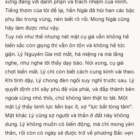
xứng đáng với danh phận và trách nhiệm của mình.
Tiếng thơm của tôi để lại, hẳn Ngài đã hỏi han các bậc
phụ lão trong vùng, nên biết rõ rồi. Mong Ngài cũng
hãy làm được như vậy.
Tuy nói như thế nhưng nét mặt cụ già vẫn không hề
biến sắc còn giọng thì vẫn ôn tồn và không hề tức
giận. Lý Nguyên Gia mở mắt, há miệng ra mà lắng
nghe, như nghe lời thầy dạy bảo. Nói xong, cụ già
chợt biến mất. Lý chỉ còn biết cách cung kính vái theo.
Khi tỉnh dậy, Lý chong đèn ngồi suy nghĩ trước sau. Lý
quyết định chỉ xây phủ đệ vừa phải, và đắp thành bên
ngoài cũng nhỏ thôi, chứ không làm thật to tát. Một
mặt Lý thấy binh lực tiền bạc ít, sợ "lực bất tòng tâm".
Mặt khác Lý cũng sợ người và thần ở đất này không
dung. Lý không muốn có biến động, mà chỉ mong yên
thân, rồi còn có ngày sẽ được trở về phương Bắc vẹn