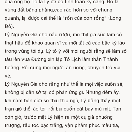
của ông họ Tô là Lý đã có tính toán kỹ càng. Đó là
vùng đất bằng phẳng,cao ráo hơn so với chung
quanh, lại được cái thế là "rốn của con rồng" (Long
Đỗ).
Lý Nguyên Gia cho nấu rượu, mổ thịt gia súc làm cỗ
thật hậu để khao quân sĩ và mời tất cả các bậc kỳ lão
trong vùng tới dự. Lý tỏ ý với mọi người rằng sẽ làm sở
tâu lên vua Đường xin lập Tô Lịch làm thần Thành
hoàng. Rồi cùng mọi người ăn uống, chuyện trò vui
vẻ.
Lý Nguyên Gia cho rằng như thế là mọi việc suôn sẻ,
không bị dân sở tại có phản ứng gì. Nhưng đêm ấy,
khi nằm bên cửa sổ thiu thiu ngủ, Lý bỗng thấy một
trận gió thổi ào tới, rồi bụi cuốn cát bay mù mịt. Tan
cơn gió, trước mặt Lý hiện ra một cụ già phương
trượng, râu tóc bạc trắng, vận phẩm phục màu tía,