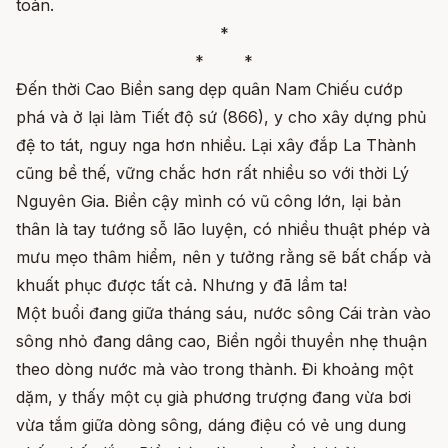
toàn.
*
* *
Đến thời Cao Biền sang dẹp quân Nam Chiếu cướp
phá và ở lại làm Tiết độ sứ (866), y cho xây dựng phủ
đệ to tát, nguy nga hơn nhiều. Lại xây đắp La Thành
cũng bề thế, vững chắc hơn rất nhiều so với thời Lý
Nguyên Gia. Biền cậy mình có vũ công lớn, lại bản
thân là tay tướng sỗ lão luyện, có nhiều thuật phép và
mưu mẹo thâm hiểm, nên y tưởng rằng sẽ bất chấp và
khuất phục được tất cả. Nhưng y đã lầm ta!
Một buổi đang giữa tháng sáu, nước sông Cái tràn vào
sông nhỏ đang dâng cao, Biền ngồi thuyền nhẹ thuận
theo dòng nước mà vào trong thành. Đi khoảng một
dặm, y thấy một cụ già phương trượng đang vừa bơi
vừa tắm giữa dòng sông, dáng điệu có vẻ ung dung