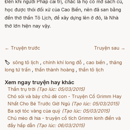
Đến khi người Pháp cai trị, chắc là họ có mở sách cũ,
học được thói đối xử của Cao Biền, nên đã san bằng
đền thờ thần Tô Lịch, để xây dựng lên ở đó, là Nhà
thờ lớn hiện nay vậy.
← Truyện trước
Truyện sau →
🏷
sông tô lịch
,
chính khí long đỗ
,
cao biền
,
thăng
long tứ trấn
,
thần thành hoàng
,
thần tô lịch
Xem ngay truyện hay khác
Thần trụ trời
(Tạo lúc: 05/03/2015)
Chó sói và bảy chú dê con - Truyện Cổ Grimm Hay
Nhất Cho Bé Trước Giờ Ngủ
(Tạo lúc: 05/03/2015)
Ba sợi tóc vàng của quỷ
(Tạo lúc: 05/03/2015)
Chú mèo đi hia - truyện cổ tích Grimm kinh điển và
đầy hấp dẫn
(Tạo lúc: 06/03/2015)