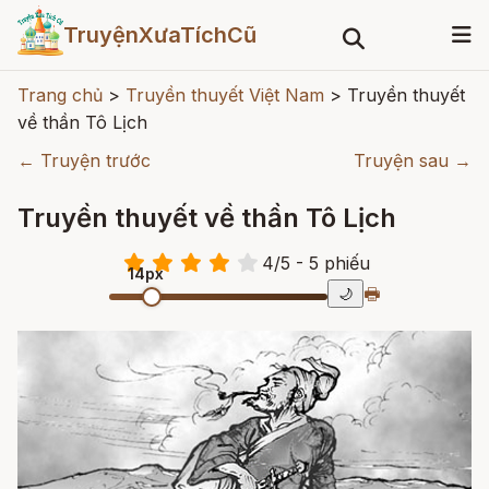
TruyệnXưaTíchCũ
Trang chủ
>
Truyền thuyết Việt Nam
>
Truyền thuyết
về thần Tô Lịch
← Truyện trước
Truyện sau →
Truyền thuyết về thần Tô Lịch
4
/
5
- 5
phiếu
14px
🖶
🌙