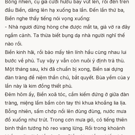
Bỗng nhiên, cụ già cưỡi hươu bay vút lên, rồi đến trên
đầu Biền, dâng lên hạ xuống ba lần. Đến lần thứ ba,
Biền nghe thấy tiếng nói vọng xuống:
- Nhà ngươi đừng hòng che được mắt ta, giả vờ ra đây
ngắm cảnh. Ta thừa biết bụng dạ nhà người nghĩ thế
nào rồi.
Biền kinh hãi, rồi bảo mấy tên lính hầu cùng nhau lui
bước về phủ. Tuy vậy y vẫn còn nuôi ý định trả thù.
Một tháng sau, khi đã chuẩn bị xong, Biền sai dựng
đàn tràng để niệm thần chú, bắt quyết. Bùa yểm của y
lần này là kim đồng thiết phủ.
Đêm hôm ấy, Biền xoã tóc, cầm kiếm đứng ở giữa đàn
tràng, miệng lẩm bẩm còn tay thì khua khoắng lia lịa.
Bỗng nhiên, sấm chớp nổi lên đùng đùng, nước mưa
đổ xuống như trút. Trong cơn mưa gió, có tiếng thiên
binh thần tướng hò reo vang lừng. Rồi trong khoảnh