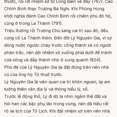
thước, rồi rời nhiệm sở từ Long Biên về đây (767). Cao
Chính Bình thay Trương Bá Nghi. Khi Phùng Hưng
khởi nghĩa đánh Cao Chính Bình rồi chiếm phủ đô hộ,
cũng ở trong La Thành (791).
Triệu Xương rồi Trương Chu sang cai trị sau đó, đều
củng cố La Thành thêm. Đến đời Lý Nguyên Gia, vì sợ
dòng nước ngược chảy trước cổng thành sẽ có người
phản trắc, nên dời nhiệm sở xuống phía dưới để tránh
cửa sông và đắp thành nhỏ ở xung quanh (824).
Phủ đệ của Lý Nguyên Gia lại đặt đúng trên nền nhà
cũ của ông họ Tô thuở trước.
Lý Nguyên Gia là viên quan cai trị khôn ngoan, lại am
tường thiên văn địa lý và thông hiểu lý, số.
Trước lễ động thổ, Lý đi dò la nhìn ngắm thế đất và
hỏi han các bậc phụ lão trong vùng, nên đã hiểu rất
rõ lai lịch của Tô Lịch. Khi đặt nhiệm sở trên nền nhà