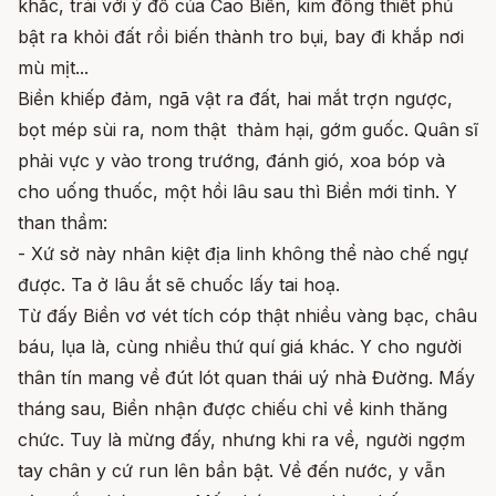
khắc, trái với ý đồ của Cao Biền, kim đồng thiết phủ
bật ra khỏi đất rồi biến thành tro bụi, bay đi khắp nơi
mù mịt...
Biền khiếp đảm, ngã vật ra đất, hai mắt trợn ngược,
bọt mép sùi ra, nom thật thảm hại, gớm guốc. Quân sĩ
phải vực y vào trong trướng, đánh gió, xoa bóp và
cho uống thuốc, một hồi lâu sau thì Biền mới tỉnh. Y
than thầm:
- Xứ sở này nhân kiệt địa linh không thể nào chế ngự
được. Ta ở lâu ắt sẽ chuốc lấy tai hoạ.
Từ đấy Biền vơ vét tích cóp thật nhiều vàng bạc, châu
báu, lụa là, cùng nhiều thứ quí giá khác. Y cho người
thân tín mang về đút lót quan thái uý nhà Đường. Mấy
tháng sau, Biền nhận được chiếu chỉ về kinh thăng
chức. Tuy là mừng đấy, nhưng khi ra về, người ngợm
tay chân y cứ run lên bần bật. Về đến nước, y vẫn