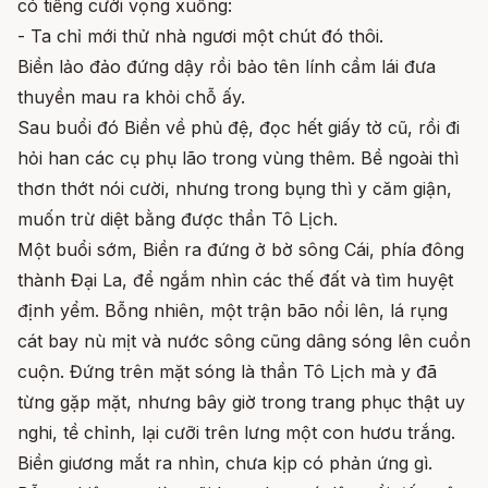
có tiếng cười vọng xuống:
- Ta chỉ mới thử nhà ngươi một chút đó thôi.
Biền lảo đảo đứng dậy rồi bảo tên lính cầm lái đưa
thuyền mau ra khỏi chỗ ấy.
Sau buổi đó Biền về phủ đệ, đọc hết giấy tờ cũ, rồi đi
hỏi han các cụ phụ lão trong vùng thêm. Bề ngoài thì
thơn thớt nói cười, nhưng trong bụng thì y căm giận,
muốn trừ diệt bằng được thần Tô Lịch.
Một buổi sớm, Biền ra đứng ở bờ sông Cái, phía đông
thành Đại La, để ngắm nhìn các thế đất và tìm huyệt
định yểm. Bỗng nhiên, một trận bão nổi lên, lá rụng
cát bay nù mịt và nước sông cũng dâng sóng lên cuồn
cuộn. Đứng trên mặt sóng là thần Tô Lịch mà y đã
từng gặp mặt, nhưng bây giờ trong trang phục thật uy
nghi, tề chỉnh, lại cưỡi trên lưng một con hươu trắng.
Biền giương mắt ra nhìn, chưa kịp có phản ứng gì.