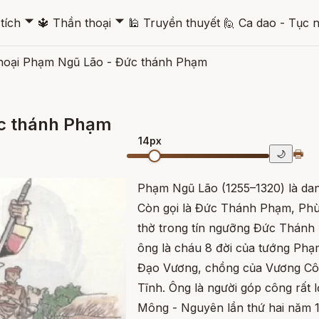
🞃
🞃
tích
🔱
Thần thoại
🕌
Truyền thuyết
🙋
Ca dao - Tục 
thoại Phạm Ngũ Lão - Đức thánh Phạm
ức thánh Phạm
14px
🖶
🌙
Phạm Ngũ Lão (1255–1320) là dan
Còn gọi là Đức Thánh Phạm, Phù 
thờ trong tín ngưỡng Đức Thánh
ông là cháu 8 đời của tướng Phạ
Đạo Vương, chồng của Vương Cô
Tĩnh. Ông là người góp công rất 
Mông - Nguyên lần thứ hai năm 1