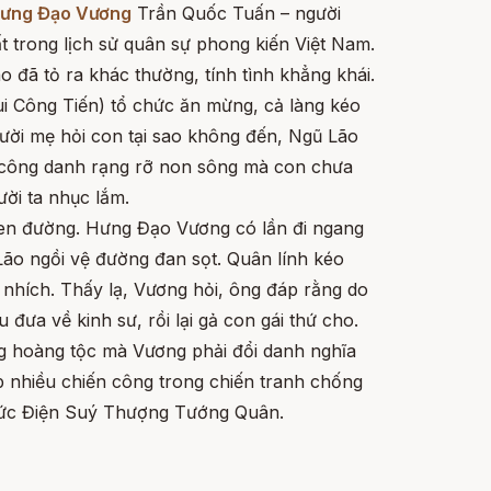
ưng Đạo Vương
Trần Quốc Tuấn – người
t trong lịch sử quân sự phong kiến Việt Nam.
 đã tỏ ra khác thường, tính tình khẳng khái.
Bùi Công Tiến) tổ chức ăn mừng, cả làng kéo
gười mẹ hỏi con tại sao không đến, Ngũ Lão
ập công danh rạng rỡ non sông mà con chưa
ời ta nhục lắm.
ven đường. Hưng Đạo Vương có lần đi ngang
o ngồi vệ đường đan sọt. Quân lính kéo
nhích. Thấy lạ, Vương hỏi, ông đáp rằng do
đưa về kinh sư, rồi lại gả con gái thứ cho.
ng hoàng tộc mà Vương phải đổi danh nghĩa
p nhiều chiến công trong chiến tranh chống
hức Điện Suý Thượng Tướng Quân.