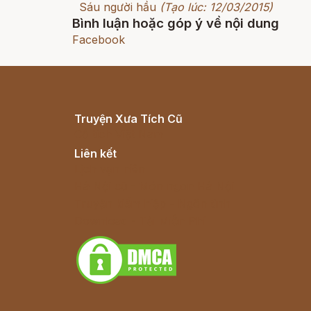
Sáu người hầu
(Tạo lúc: 12/03/2015)
Bình luận hoặc góp ý về nội dung
Facebook
Truyện Xưa Tích Cũ
Cổ tích Việt Nam
Liên kết
Lịch vạn niên
Hà Nội cũ - Món ngon Hà Nội
Truyện kiếm hiệp - Ngôn tình
Download - Tải Miễn Phí