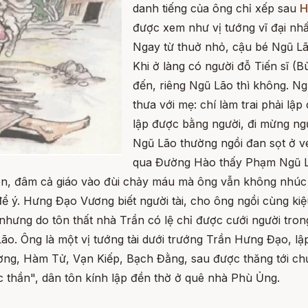
danh tiếng của ông chỉ xếp sau
H
được xem như vị tướng vĩ đại nhấ
Ngay từ thuở nhỏ, cậu bé Ngũ Lão
Khi ở làng có người đỗ Tiến sĩ (
đến, riêng Ngũ Lão thì không. N
thưa với mẹ: chí làm trai phải l
lập được bằng người, đi mừng ngư
Ngũ Lão thường ngồi đan sọt ở 
qua Đường Hào thấy Phạm Ngũ Lã
iên, đâm cả giáo vào đùi chảy máu mà ông vẫn không nhúc 
 ý. Hưng Đạo Vương biết người tài, cho ông ngồi cùng kiệu 
nhưng do tôn thất nhà Trần có lệ chỉ được cưới người tro
o. Ông là một vị tướng tài dưới trướng Trần Hưng Đạo, lậ
ng, Hàm Tử, Vạn Kiếp, Bạch Đằng, sau được thăng tới c
thần", dân tôn kính lập đền thờ ở quê nhà Phù Ủng.