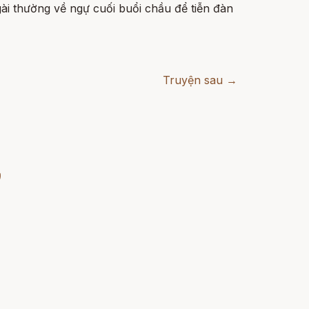
i thường về ngự cuối buổi chầu để tiễn đàn
Truyện sau →
)