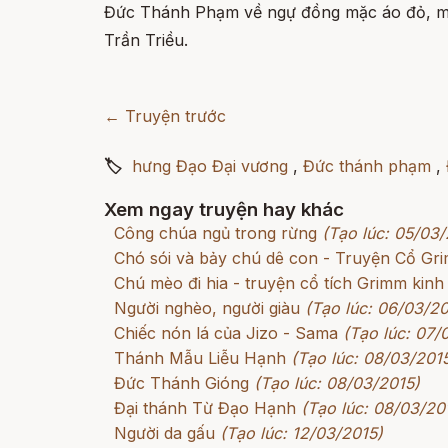
Đức Thánh Phạm về ngự đồng mặc áo đỏ, múa 
Trần Triều.
← Truyện trước
🏷
hưng Đạo Đại vương
,
Đức thánh phạm
,
Xem ngay truyện hay khác
Công chúa ngủ trong rừng
(Tạo lúc: 05/03/
Chó sói và bảy chú dê con - Truyện Cổ G
Chú mèo đi hia - truyện cổ tích Grimm kinh
Người nghèo, người giàu
(Tạo lúc: 06/03/20
Chiếc nón lá của Jizo - Sama
(Tạo lúc: 07/
Thánh Mẫu Liễu Hạnh
(Tạo lúc: 08/03/201
Đức Thánh Gióng
(Tạo lúc: 08/03/2015)
Đại thánh Từ Đạo Hạnh
(Tạo lúc: 08/03/20
Người da gấu
(Tạo lúc: 12/03/2015)