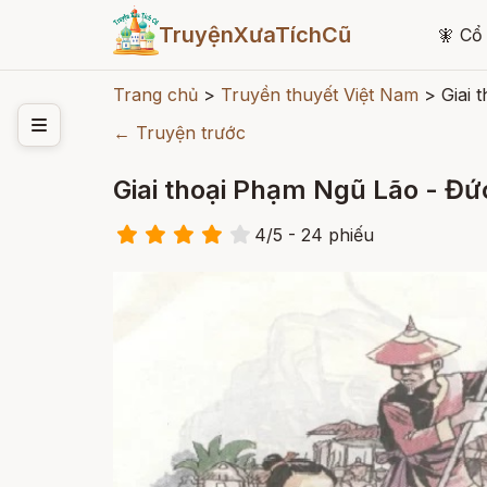
TruyệnXưaTíchCũ
🧚
Cổ 
Trang chủ
>
Truyền thuyết Việt Nam
>
Giai 
← Truyện trước
Giai thoại Phạm Ngũ Lão - Đ
4
/
5
- 24
phiếu