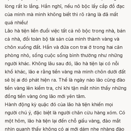
lòng rất lo lắng. Hắn nghĩ, nếu nô bộc lấy cắp đồ đạc
của mình mà mình không biết thì rõ ràng là đã mất
quá nhiều!
Lão hà tiện liền đuổi việc tất cả nô bộc trong nhà, bán
cả nhà, đổi toàn bộ tài sản của mình thành vàng và
chôn xuống đất. Hắn và đứa con trai ở trong hai căn
phòng nhỏ, sống cuộc sống bình thường như những
người khác. Không lâu sau đó, lão hà tiện lại có nỗi
khổ khác, lão e rằng tiền vàng mà mình chôn dưới đất
sẽ bị ai đó phát hiện ra. Thế là ngày nào lão cũng đào
tiền vàng lên kiểm tra, chỉ khi tận mắt nhìn thấy những
đồng tiền vàng óng lão mới yên tâm.
Hành động kỳ quặc đó của lão hà tiện khiến mọi
người chú ý, đặc biệt là người chăn cừu hàng xóm. Có
một hôm, lão hà tiện lại đến chỗ giấu vàng, đảo mắt
nhìn quanh thấy không có ai mới dám nhẹ nhàng đào