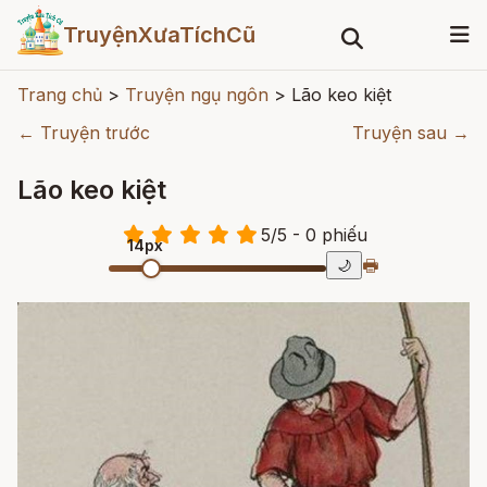
TruyệnXưaTíchCũ
Trang chủ
>
Truyện ngụ ngôn
>
Lão keo kiệt
← Truyện trước
Truyện sau →
Lão keo kiệt
5
/
5
- 0
phiếu
14px
🖶
🌙