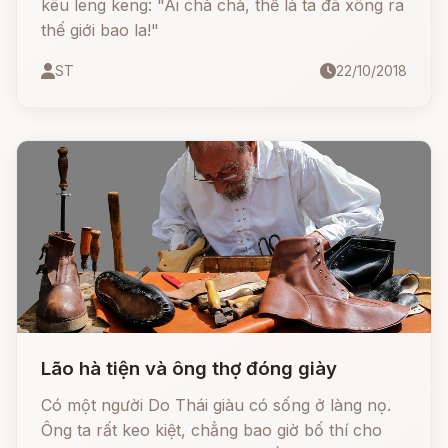
kêu leng keng: "Ái chà chà, thế là ta đã xông ra
thế giới bao la!"
ST
22/10/2018
Lão hà tiện và ông thợ đóng giày
Có một người Do Thái giàu có sống ở làng nọ.
Ông ta rất keo kiệt, chẳng bao giờ bố thí cho