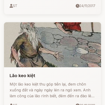
cay nghiệt, chẳng những không giúp ai bao giờ,
ST
24/11/2017
lại còn tham lam vơ vét của người nữa.
Lão keo kiệt
Một lão keo kiệt thu góp tiền lại, đem chôn
xuống đất và ngày ngày lén ra ngó xem. Anh
làm công của lão rình biết, đêm đến ra đào lên
và ăn trộm mất số tiền ấy