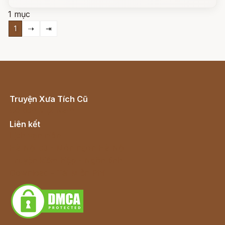
1 mục
1
⇢
⇥
Truyện Xưa Tích Cũ
Cổ tích Việt Nam
Liên kết
Lịch vạn niên
Hà Nội cũ - Món ngon Hà Nội
Truyện kiếm hiệp - Ngôn tình
Download - Tải Miễn Phí