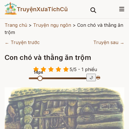
TruyệnXưaTíchCũ
Trang chủ
>
Truyện ngụ ngôn
>
Con chó và thằng ăn
trộm
← Truyện trước
Truyện sau →
Con chó và thằng ăn trộm
5
/
5
- 1
phiếu
14px
🖶
🌙