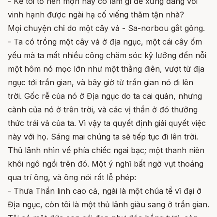
- Kẻ tôi tớ hèn mọn này có làm gì để xứng đáng với
vinh hạnh được ngài hạ cố viếng thăm tận nhà?
Mọi chuyện chỉ do một cây vả - Sa-norbou gắt gỏng.
- Ta có trồng một cây vả ở địa ngục, một cái cây ốm
yếu mà ta mất nhiều công chăm sóc kỹ lưỡng đến nỗi
một hôm nó mọc lớn như một thằng điên, vượt từ địa
ngục tới trần gian, và bây giờ từ trần gian nó đi lên
trời. Gốc rễ của nó ở Địa ngục do ta cai quản, nhưng
cành của nó ở trên trời, và các vị thần ở đó thưởng
thức trái vả của ta. Vì vậy ta quyết định giải quyết việc
này với họ. Sáng mai chúng ta sẽ tiếp tục đi lên trời.
Thủ lãnh nhìn về phía chiếc ngai bạc; một thanh niên
khôi ngô ngồi trên đó. Một ý nghĩ bất ngờ vụt thoáng
qua trí ông, và ông nói rất lễ phép:
- Thưa Thần linh cao cả, ngài là một chúa tể vĩ đại ở
Địa ngục, còn tôi là một thủ lãnh giàu sang ở trần gian.