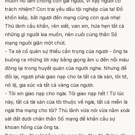
muốn nó làm chồng con gái ngươi, vì vậy ngươi có
trách nhiệm? Con trai yếu dấu tội nghiệp của ta! Đồ
khốn kiếp, bắt ngươi đền mạng cũng còn quá nhẹ!
Thủ lãnh cầu khẩn, rên xiết, van xin, hứa hẹn tất cả
những gì người kia muốn, nên cuối cùng thần Số
mạng nguôi giận một chút.
- Ta sẽ cố quên sự thiếu cẩn trọng của ngươi - ông ta
buông ra những lời này bằng giọng âm u đến nỗi máu
đông lại trong huyết quản của người nghe. Nhưng để
đổi lại, ngươi phải giao nạp cho ta tất cả tài sản, tôi tớ,
nô lệ, gia súc và tất cả vàng của ngươi.
- Tôi xin giao nạp cho ngài. Tôi giao nạp hết ! Từ lúc
này, tất cả tài sản của tôi thuộc về ngài, tất cả miễn là
ngài tha mạng cho tôi? Thủ lãnh vừa nói vừa nằm xoài
sát đất dưới chân thần Số mạng để khẩn cầu sự
khoan hồng của ông ta.