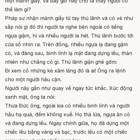
một mảnh giấy. Và bây giờ hãy cho ta thấy ngươi có
thể làm gì?
Pháp sư nhận mảnh giầy từ tay thủ lãnh và có vẻ như
sắp nói gì đó thì người ta nghe bên ngoài có tiếng
ngựa giậm, hí và nhiều người la hét. Thủ lãnh bước tới
cửa sổ nhìn ra. Trên đồng, nhiều ngựa lạ đang gặm
cỏ, và đàng sau, binh lính lạ mặt đang dựng lều, thản
nhiên như chẳng có gì. Thủ lãnh giận ghê gớm:
Đi xem có những kẻ xâm lăng đó là ai! Ông ra lệnh
cho một người hâu cận.
Người này gần như quay về ngay tức khắc. Xúc động
xanh mặt, ông ta nói:
Thưa Đức ông, ngoài kia có nhiều binh lính và người
hầu hạ quá, đếm không xuể. Họ thả lừa, ngựa ăn cỏ
và đang dựng lều. Ngay chính giữa, họ đã dựng một
chiếc lều bằng vàng và bạc, trước lều có một chiếc