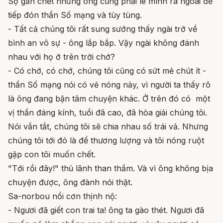
Sợ gần chết nhưng ông cũng phải lê mình ra ngoài để
tiếp đón thần Số mạng và tùy tùng.
- Tất cả chúng tôi rất sung sướng thấy ngài trở về
bình an vô sự - ông lắp bắp. Vậy ngài không đánh
nhau với họ ở trên trời chớ?
- Có chớ, có chớ, chúng tôi cũng có sứt mẻ chút ít -
thần Số mạng nói có vẻ nóng nảy, vì người ta thấy rõ
là ông đang bận tâm chuyện khác. Ở trên đó có một
vị thần đáng kính, tuổi đã cao, đã hòa giải chúng tôi.
Nói vắn tắt, chúng tôi sẽ chia nhau số trái vả. Nhưng
chúng tôi tới đó là để thương lượng và tôi nóng ruột
gặp con tôi muốn chết.
"Tới rồi đây!" thủ lãnh than thầm. Và vì ông không bịa
chuyện được, ông đành nói thật.
Sa-norbou nổi cơn thịnh nộ:
- Ngươi đã giết con trai ta! ông ta gào thét. Ngươi đã