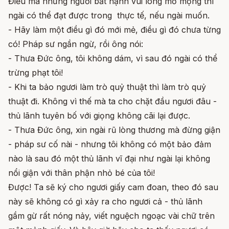
Điều mà những người bất hạnh vui lòng mơ mộng thì
ngài có thể đạt được trong thực tế, nếu ngài muốn.
- Hãy làm một điều gì đó mới mẻ, điều gì đó chưa từng
có! Pháp sư ngần ngừ, rồi ông nói:
- Thưa Đức ông, tôi không dám, vì sau đó ngài có thể
trừng phạt tôi!
- Khi ta bảo ngươi làm trò quỷ thuật thì làm trò quỷ
thuật đi. Không vì thế mà ta cho chặt đầu ngươi đâu -
thủ lãnh tuyên bố với giọng không cãi lại được.
- Thưa Đức ông, xin ngài rũ lòng thương mà đừng giận
- pháp sư cố nài - nhưng tôi không có một bảo đảm
nào là sau đó một thủ lãnh vĩ đại như ngài lại không
nổi giận với thân phận nhỏ bé của tôi!
Được! Ta sẽ ký cho ngươi giấy cam đoan, theo đó sau
này sẽ không có gì xảy ra cho ngươi cả - thủ lãnh
gầm gừ rất nóng nảy, viết nguệch ngoạc vài chữ trên