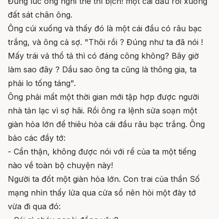
Đúng lúc ông nghĩ thế thì bịch! một cái đầu rơi xuống
đất sát chân ông.
Ông cúi xuống và thấy đó là một cái đầu có râu bạc
trắng, và ông cả sợ. "Thôi rồi ? Đúng như ta đã nói !
Mấy trái vả thổ tả thì có đáng công không? Bây giờ
làm sao đây ? Dầu sao ông ta cũng là thông gia, ta
phải lo tống táng".
Ông phải mất một thời gian mới tập hợp được người
nhà tản lạc vì sợ hãi. Rồi ông ra lệnh sửa soạn một
giàn hỏa lớn để thiêu hỏa cái đầu râu bạc trắng. Ông
bảo các đầy tớ:
- Cẩn thận, không được nói với rể của ta một tiếng
nào về toàn bộ chuyện này!
Người ta đốt một giàn hỏa lớn. Con trai của thần Số
mạng nhìn thấy lửa qua cửa sổ nên hỏi một đày tớ
vừa đi qua đó: