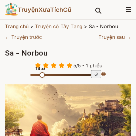
TruyệnXưaTíchCũ
Trang chủ
>
Truyện cổ Tây Tạng
>
Sa - Norbou
← Truyện trước
Truyện sau →
Sa - Norbou
5
/
5
- 1
phiếu
14px
🖶
🌙