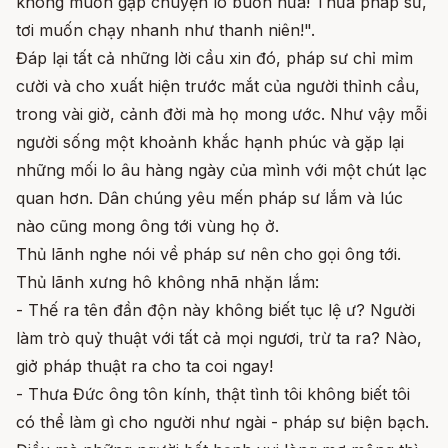
không muốn gặp chuyện lo buồn nữa! Thưa pháp sư,
tơi muốn chạy nhanh như thanh niên!".
Đáp lại tất cả những lời cầu xin đó, pháp sư chỉ mỉm
cười và cho xuất hiện trước mắt của người thỉnh cầu,
trong vài giờ, cảnh đời mà họ mong ước. Như vậy mỗi
người sống một khoảnh khắc hạnh phúc và gặp lại
những mối lo âu hàng ngày của mình với một chút lạc
quan hơn. Dân chúng yêu mến pháp sư lắm và lúc
nào cũng mong ông tới vùng họ ở.
Thủ lãnh nghe nói về pháp sư nên cho gọi ông tới.
Thủ lãnh xưng hô không nhã nhặn lắm:
- Thế ra tên đần độn này không biết tục lệ ư? Người
làm trò quỷ thuật với tất cả mọi ngươi, trừ ta ra? Nào,
giở pháp thuật ra cho ta coi ngay!
- Thưa Đức ông tôn kính, thật tình tôi không biết tôi
có thể làm gì cho người như ngài - pháp sư biện bạch.