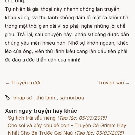
cho ông.
Tự nhiên là giai thoại này nhanh chóng lan truyền
khắp vùng, và thủ lãnh không dám ló mặt ra khỏi nhà
trong một thời gian dài vì sợ phải nghe những lời chế
giễu. Trái lại, sau chuyện này, pháp sư càng được dân
chúng yêu mến nhiều hơn. Nhờ sự khôn ngoan, khéo
léo của ông, viên thủ lãnh kiêu căng lần đầu tiên phải
đê đầu trước thần dân của mình!
← Truyện trước
Truyện sau →
🏷
pháp sư
,
thủ lãnh
,
sa-norbou
Xem ngay truyện hay khác
Sự tích trái sầu riêng
(Tạo lúc: 05/03/2015)
Chó sói và bảy chú dê con - Truyện Cổ Grimm Hay
Nhất Cho Bé Trước Giờ Ngủ
(Tạo lúc: 05/03/2015)