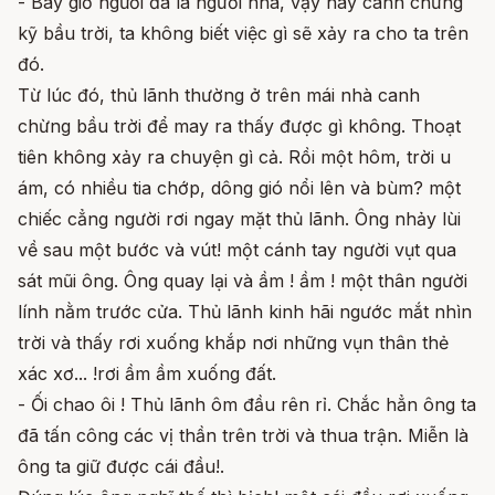
- Bây giờ ngươi đã là người nhà, vậy hãy canh chừng
kỹ bầu trời, ta không biết việc gì sẽ xảy ra cho ta trên
đó.
Từ lúc đó, thủ lãnh thường ở trên mái nhà canh
chừng bầu trời để may ra thấy được gì không. Thoạt
tiên không xảy ra chuyện gì cả. Rồi một hôm, trời u
ám, có nhiều tia chớp, dông gió nổi lên và bùm? một
chiếc cẳng người rơi ngay mặt thủ lãnh. Ông nhảy lùi
về sau một bước và vút! một cánh tay người vụt qua
sát mũi ông. Ông quay lại và ầm ! ầm ! một thân người
lính nằm trước cửa. Thủ lãnh kinh hãi ngước mắt nhìn
trời và thấy rơi xuống khắp nơi những vụn thân thẻ
xác xơ... !rơi ầm ầm xuống đất.
- Ối chao ôi ! Thủ lãnh ôm đầu rên rỉ. Chắc hẳn ông ta
đã tấn công các vị thần trên trời và thua trận. Miễn là
ông ta giữ được cái đầu!.