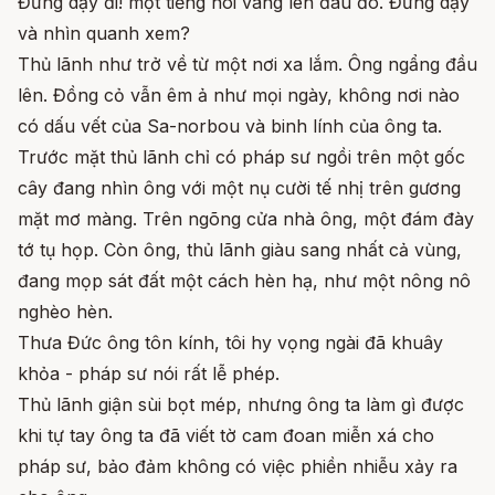
Đứng dậy đi! một tiếng nói vang lên đâu đó. Đứng dậy
và nhìn quanh xem?
Thủ lãnh như trở về từ một nơi xa lắm. Ông ngẩng đầu
lên. Đồng cỏ vẫn êm ả như mọi ngày, không nơi nào
có dấu vết của Sa-norbou và binh lính của ông ta.
Trước mặt thủ lãnh chỉ có pháp sư ngồi trên một gốc
cây đang nhìn ông với một nụ cười tế nhị trên gương
mặt mơ màng. Trên ngõng cửa nhà ông, một đám đày
tớ tụ họp. Còn ông, thủ lãnh giàu sang nhất cả vùng,
đang mọp sát đất một cách hèn hạ, như một nông nô
nghèo hèn.
Thưa Đức ông tôn kính, tôi hy vọng ngài đã khuây
khỏa - pháp sư nói rất lễ phép.
Thủ lãnh giận sùi bọt mép, nhưng ông ta làm gì được
khi tự tay ông ta đã viết tờ cam đoan miễn xá cho
pháp sư, bảo đảm không có việc phiền nhiễu xảy ra