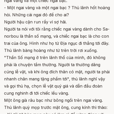
ngai vàng và một chiếc ngai bạc.
- Một ngai vàng và một ngai bạc ? Thủ lãnh hốt hoảng
hỏi. Những cái ngai đó để cho ai?
Người hậu cận run rẩy vì sợ hãi.
Người ta nói với tôi rằng chiếc ngai vàng dành cho Sa-
norbou là thần số mạng, và chiếc ngai bạc là cho con
trai của ông. Hình như họ từ Địa ngục đi thẳng tới đây.
Thủ lãnh bàng hoàng như từ trên trời rơi xuống.
"Thần Số mạng ở trên lãnh thổ của mình, đó không
phải là chuyện tầm thường. Người ta thường dâng
cúng lễ vật, và khi ông đích thân có mặt, người ta phải
nhanh chân mang tặng phẩm tới", thủ lãnh nghĩ vậy
và gọi thủ hạ, chọn lễ vật quý giá và dẫn đầu đoàn
cung nghinh đi tới chiếc lều vàng.
Một ông già râu bạc như bông ngồi trên ngai vàng.
Thủ lãnh quỳ mọp trước mặt ông, cung kính thì thào: