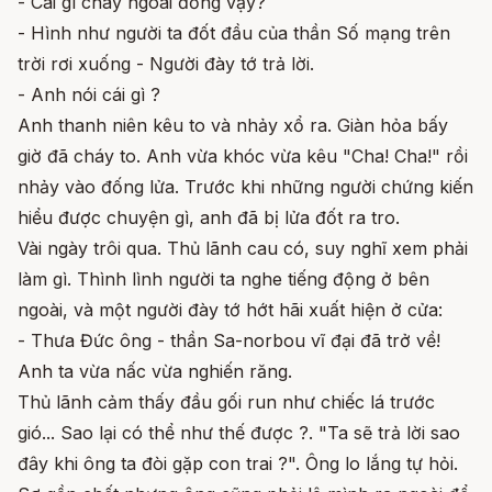
- Cái gì cháy ngoài đồng vậy?
- Hình như người ta đốt đầu của thần Số mạng trên
trời rơi xuống - Người đày tớ trả lời.
- Anh nói cái gì ?
Anh thanh niên kêu to và nhảy xổ ra. Giàn hỏa bấy
giờ đã cháy to. Anh vừa khóc vừa kêu "Cha! Cha!" rồi
nhảy vào đống lửa. Trước khi những người chứng kiến
hiểu được chuyện gì, anh đã bị lửa đốt ra tro.
Vài ngày trôi qua. Thủ lãnh cau có, suy nghĩ xem phải
làm gì. Thình lình người ta nghe tiếng động ở bên
ngoài, và một người đày tớ hớt hãi xuất hiện ở cửa:
- Thưa Đức ông - thần Sa-norbou vĩ đại đã trở về!
Anh ta vừa nấc vừa nghiến răng.
Thủ lãnh cảm thấy đầu gối run như chiếc lá trước
gió... Sao lại có thể như thế được ?. "Ta sẽ trả lời sao
đây khi ông ta đòi gặp con trai ?". Ông lo lắng tự hỏi.