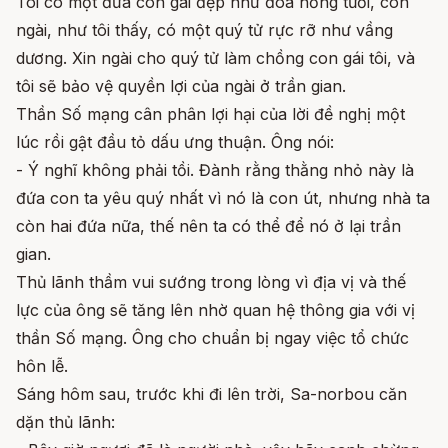
Tôi có một đứa con gái đẹp như đóa hồng tươi, còn
ngài, như tôi thấy, có một quý tử rực rỡ như vầng
dương. Xin ngài cho quý tử làm chồng con gái tôi, và
tôi sẽ bảo vệ quyền lợi của ngài ở trần gian.
Thần Số mạng cân phân lợi hại của lời đề nghị một
lúc rồi gật đầu tỏ dấu ưng thuận. Ông nói:
- Ý nghĩ không phải tồi. Đành rằng thằng nhỏ này là
đứa con ta yêu quý nhất vì nó là con út, nhưng nhà ta
còn hai đứa nữa, thế nên ta có thể để nó ở lại trần
gian.
Thủ lãnh thầm vui sướng trong lòng vì địa vị và thế
lực của ông sẽ tăng lên nhờ quan hệ thông gia với vị
thần Số mạng. Ông cho chuẩn bị ngay việc tổ chức
hôn lễ.
Sáng hôm sau, trước khi đi lên trời, Sa-norbou căn
dặn thủ lãnh: