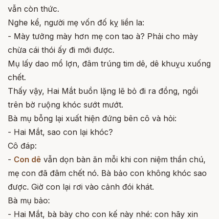
vẫn còn thức.
Nghe kể, người mẹ vốn đố kỵ liền la:
- Mày tưởng mày hơn mẹ con tao à? Phải cho mày
chừa cái thói ấy đi mới được.
Mụ lấy dao mổ lợn, đâm trúng tim dê, dê khuỵu xuống
chết.
Thấy vậy, Hai Mắt buồn lặng lẽ bỏ đi ra đồng, ngồi
trên bờ ruộng khóc sướt mướt.
Bà mụ bỗng lại xuất hiện đứng bên cô và hỏi:
- Hai Mắt, sao con lại khóc?
Cô đáp:
-
Con dê
vẫn dọn bàn ăn mỗi khi con niệm thần chú,
mẹ con đã đâm chết nó. Bà bảo con không khóc sao
được. Giờ con lại rơi vào cảnh đói khát.
Bà mụ bảo:
- Hai Mắt, bà bày cho con kế này nhé: con hãy xin