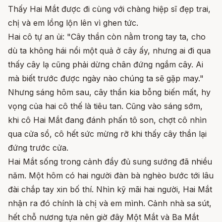
Thấy Hai Mắt được đi cùng với chàng hiệp sĩ đẹp trai,
chị và em lồng lộn lên vì ghen tức.
Hai cô tự an ủi: "Cây thần còn nằm trong tay ta, cho
dù ta không hái nổi một quả ở cây ấy, nhưng ai đi qua
thấy cây lạ cũng phải dừng chân đứng ngắm cây. Ai
mà biết trước được ngày nào chúng ta sẽ gặp may."
Nhưng sáng hôm sau, cây thần kia bỗng biến mất, hy
vọng của hai cô thế là tiêu tan. Cũng vào sáng sớm,
khi cô Hai Mắt đang đánh phấn tô son, chợt cô nhìn
qua cửa sổ, cô hết sức mừng rỡ khi thấy cây thần lại
đứng trước cửa.
Hai Mắt sống trong cảnh đầy đủ sung sướng đã nhiều
năm. Một hôm có hai người đàn bà nghèo bước tới lâu
đài chắp tay xin bố thí. Nhìn kỹ mãi hai người, Hai Mắt
nhận ra đó chính là chị và em mình. Cảnh nhà sa sút,
hết chỗ nương tựa nên giờ đây Một Mắt và Ba Mắt