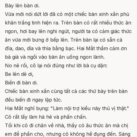
Bày lên bàn ơi.
Vừa mới nói dứt lời đã có một chiếc bàn xinh xắn phủ
khăn trắng tinh hiện ra. Trên bàn có rất nhiều thức ăn
ngon, hơi bay lên nghi ngút, người ta có cảm giác thức
ăn vừa mới bưng ở bếp lên. Trên bàn lại có sẵn cả
đĩa, dao, dĩa và thìa bằng bạc. Hai Mắt thầm cảm ơn
bà già và ngồi vào bàn ăn uống ngon lành.
No nê rồi, cô lại nói đúng như lời bà cụ dặn:
Be lên dê ơi,
Biến đi bàn ơi.
Chiếc bàn xinh xắn cùng tất cả các thứ bày trên bàn
đều biến đi ngay lập tức.
Hai Mắt nghĩ bụng: "Làm nội trợ kiểu này thú vị thật."
Cô rất lấy làm hả hê và phấn chấn.
Tối khi cô đi chăn về nhà, thấy có âu thức ăn mà chị
em để phần cho, nhưng cô không hề đụng đến. Sáng