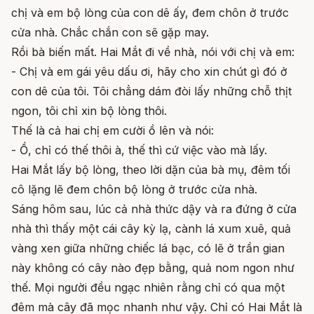
chị và em bộ lòng của con dê ấy, đem chôn ở trước
cửa nhà. Chắc chắn con sẽ gặp may.
Rồi bà biến mất. Hai Mắt đi về nhà, nói với chị và em:
- Chị và em gái yêu dấu ơi, hãy cho xin chút gì đó ở
con dê của tôi. Tôi chẳng dám đòi lấy những chỗ thịt
ngon, tôi chỉ xin bộ lòng thôi.
Thế là cả hai chị em cười ồ lên và nói:
- Ồ, chỉ có thế thôi à, thế thì cứ việc vào mà lấy.
Hai Mắt lấy bộ lòng, theo lời dặn của bà mụ, đêm tối
cô lặng lẽ đem chôn bộ lòng ở trước cửa nhà.
Sáng hôm sau, lúc cả nhà thức dậy và ra đứng ở cửa
nhà thì thấy một cái cây kỳ lạ, cành lá xum xuê, quả
vàng xen giữa những chiếc lá bạc, có lẽ ở trần gian
này không có cây nào đẹp bằng, quả nom ngon như
thế. Mọi người đều ngạc nhiên rằng chỉ có qua một
đêm mà cây đã mọc nhanh như vậy. Chỉ có Hai Mắt là