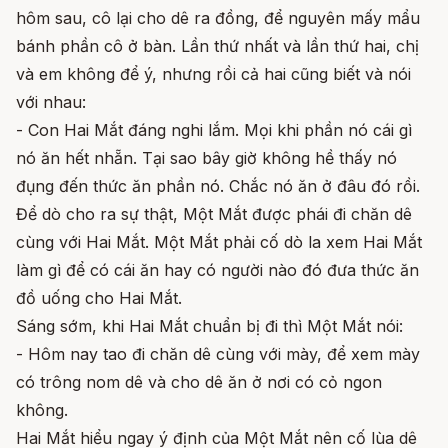
hôm sau, cô lại cho dê ra đồng, để nguyên mấy mẩu
bánh phần cô ở bàn. Lần thứ nhất và lần thứ hai, chị
và em không để ý, nhưng rồi cả hai cũng biết và nói
với nhau:
- Con Hai Mắt đáng nghi lắm. Mọi khi phần nó cái gì
nó ăn hết nhẵn. Tại sao bây giờ không hề thấy nó
đụng đến thức ăn phần nó. Chắc nó ăn ở đâu đó rồi.
Để dò cho ra sự thật, Một Mắt được phái đi chăn dê
cùng với Hai Mắt. Một Mắt phải cố dò la xem Hai Mắt
làm gì để có cái ăn hay có người nào đó đưa thức ăn
đồ uống cho Hai Mắt.
Sáng sớm, khi Hai Mắt chuẩn bị đi thì Một Mắt nói:
- Hôm nay tao đi chăn dê cùng với mày, để xem mày
có trông nom dê và cho dê ăn ở nơi có cỏ ngon
không.
Hai Mắt hiểu ngay ý định của Một Mắt nên cố lùa dê