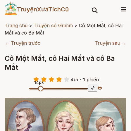
TruyệnXưaTíchCũ
Trang chủ
>
Truyện cổ Grimm
>
Cô Một Mắt, cô Hai
Mắt và cô Ba Mắt
← Truyện trước
Truyện sau →
Cô Một Mắt, cô Hai Mắt và cô Ba
Mắt
4
/
5
- 1
phiếu
14px
🖶
🌙