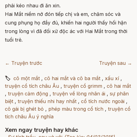
phải kéo nhau đi ăn xin.
Hai Mắt niềm nở đón tiếp chị và em, chăm sóc và
cung phụng họ đầy đủ, khiến hai người thấy hối hận
trong lòng vì đã đối xử độc ác với Hai Mắt trong thời
tuổi trẻ.
← Truyện trước
Truyện sau →
🏷
cô một mắt
,
cô hai mắt và cô ba mắt
,
xấu xí
,
truyện cổ tích châu Âu
,
truyện cổ grimm
,
cô hai mắt
,
truyện cảm động
,
truyện về lòng nhân ái
,
sự phân
biệt
,
truyện thiếu nhi hay nhất
,
cổ tích nước ngoài
,
cô gái bị ghét bỏ
,
phép màu trong cổ tích
,
truyện cổ
tích châu Âu ý nghĩa
Xem ngay truyện hay khác
Sự tích trầu, cau và vôi
(Tạo lúc: 04/03/2015)