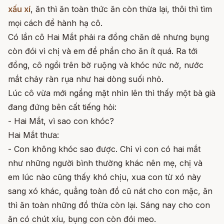
xấu xí
, ăn thì ăn toàn thức ăn còn thừa lại, thôi thì tìm
mọi cách để hành hạ cô.
Có lần cô Hai Mắt phải ra đồng chăn dê nhưng bụng
còn đói vì chị và em để phần cho ăn ít quá. Ra tới
đồng, cô ngồi trên bờ ruộng và khóc nức nở, nước
mắt chảy ràn rụa như hai dòng suối nhỏ.
Lúc cô vừa mới ngẩng mặt nhìn lên thì thấy một bà già
đang đứng bên cất tiếng hỏi:
- Hai Mắt, vì sao con khóc?
Hai Mắt thưa:
- Con không khóc sao được. Chỉ vì con có hai mắt
như những người bình thường khác nên mẹ, chị và
em lúc nào cũng thấy khó chịu, xua con từ xó này
sang xó khác, quẳng toàn đồ cũ nát cho con mặc, ăn
thì ăn toàn những đồ thừa còn lại. Sáng nay cho con
ăn có chút xíu, bụng con còn đói meo.