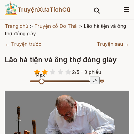
TruyệnXưaTíchCũ
Trang chủ
>
Truyện cổ Do Thái
>
Lão hà tiện và ông
thợ đóng giày
← Truyện trước
Truyện sau →
Lão hà tiện và ông thợ đóng giày
2
/
5
- 3
phiếu
14px
🖶
🌙