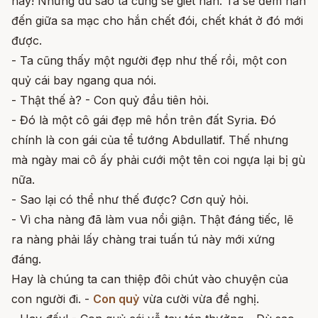
này! Nhưng dù sao ta cũng sẽ giết hắn. Ta sẽ đem hắn
đến giữa sa mạc cho hắn chết đói, chết khát ở đó mới
được.
- Ta cũng thấy một người đẹp như thế rồi, một con
quỷ cái bay ngang qua nói.
- Thật thế à? - Con quỷ đầu tiên hỏi.
- Đó là một cô gái đẹp mê hồn trên đất Syria. Đó
chính là con gái của tể tướng Abdullatif. Thế nhưng
mà ngày mai cô ấy phải cưới một tên coi ngựa lại bị gù
nữa.
- Sao lại có thể như thế được? Cơn quỷ hỏi.
- Vì cha nàng đã làm vua nổi giận. Thật đáng tiếc, lẽ
ra nàng phải lấy chàng trai tuấn tú này mới xứng
đáng.
Hay là chúng ta can thiệp đôi chút vào chuyện của
con người đi. -
Con quỷ
vừa cười vừa đề nghị.