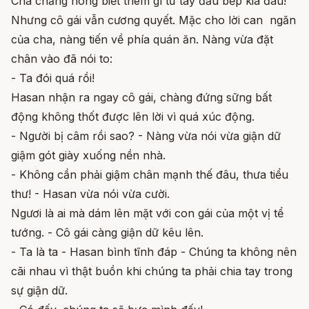
Cha chẳng hòng biết thêm gì từ tay đầu bếp kia đâu!
Nhưng cô gái vẫn cương quyết. Mặc cho lời can ngăn
của cha, nàng tiến về phía quán ăn. Nàng vừa đặt
chân vào đã nói to:
- Ta đói quá rồi!
Hasan nhận ra ngay cô gái, chàng đứng sững bất
động không thốt được lên lời vì quá xúc động.
- Người bị câm rồi sao? - Nàng vừa nói vừa giận dữ
giậm gót giày xuống nền nhà.
- Không cần phải giậm chân mạnh thế đâu, thưa tiểu
thư! - Hasan vừa nói vừa cười.
Ngươi là ai mà dám lên mặt với con gái của một vị tể
tướng. - Cô gái càng giận dữ kêu lên.
- Ta là ta - Hasan bình tĩnh đáp - Chúng ta không nên
cãi nhau vì thật buồn khi chúng ta phải chia tay trong
sự giận dữ.