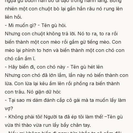
ngựa gù buồn nản bỏ đi dạo trong hành lang. Bỗng
nhiên một con chuột bò lại gần hắn râu nó rung lên
liên hồi.
- Mi muốn gì? - Tên gù hỏi.
Nhưng con chuột không trả lời. Nó to ra, to ra rồi
biến thành một con mèo rồi gầm gừ tiếng mèo. Con
mèo lại phình to hơn và biến thành một con chó con
chó cắn ầm ĩ.
- Hãy biến đi, con chó này - Tên gù hét lên
Nhưng con chó đã lớn lắm, lần này nó biến thành con
lừa. Con lừa lại kêu ầm lên rồi phồng ra biến thành
con trâu. Nó giận dữ hỏi:
- Tại sao mi dám đánh cắp cô gái mà ta muốn lấy làm
vợ?
- Không phải tôi! Người ta đã ép tôi làm thế! –Tên gù
vừa thì thào vừa run lẩy bẩy chân tay.