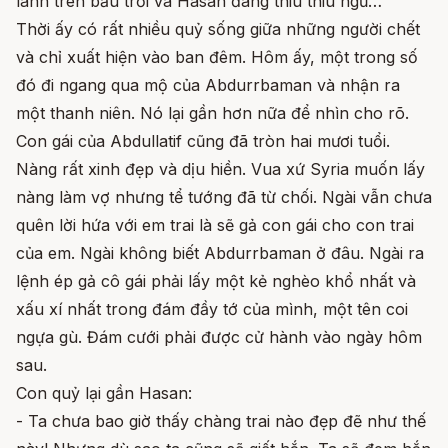
lánh trên bầu trời và Hasan đang thiu thiu ngủ…
Thời ấy có rất nhiều quỷ sống giữa những người chết
và chỉ xuất hiện vào ban đêm. Hôm ấy, một trong số
đó đi ngang qua mộ của Abdurrbaman và nhận ra
một thanh niên. Nó lại gần hơn nữa để nhìn cho rõ.
Con gái của Abdullatif cũng đã tròn hai mươi tuổi.
Nàng rất xinh đẹp và dịu hiền. Vua xứ Syria muốn lấy
nàng làm vợ nhưng tể tướng đã từ chối. Ngài vẫn chưa
quên lời hứa với em trai là sẽ gả con gái cho con trai
của em. Ngài không biết Abdurrbaman ở đâu. Ngài ra
lệnh ép gả cô gái phải lấy một kẻ nghèo khổ nhất và
xấu xí nhất trong đám đầy tớ của mình, một tên coi
ngựa gù. Đám cưới phải được cử hành vào ngày hôm
sau.
Con quỷ lại gần Hasan:
- Ta chưa bao giờ thấy chàng trai nào đẹp đẽ như thế