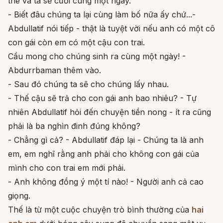
thê và ta sẽ cưới cùng một ngày.
- Biết đâu chúng ta lại cùng làm bố nữa ấy chứ...-
Abdullatif nói tiếp - thật là tuyệt vời nếu anh có một cô
con gái còn em có một cậu con trai.
Cầu mong cho chúng sinh ra cùng một ngày! -
Abdurrbaman thêm vào.
- Sau đó chúng ta sẽ cho chúng lấy nhau.
- Thế cậu sẽ trả cho con gái anh bao nhiêu? - Tự
nhiên Abdullatif hỏi đến chuyện tiền nong - ít ra cũng
phải là ba nghìn đinh đúng không?
- Chẳng gì cả? - Abdullatif đáp lại - Chúng ta là anh
em, em nghĩ rằng anh phải cho không con gái của
mình cho con trai em mới phải.
- Anh không đồng ý một tí nào! - Người anh cả cao
giọng.
Thế là từ một cuộc chuyện trò bình thường của
hai