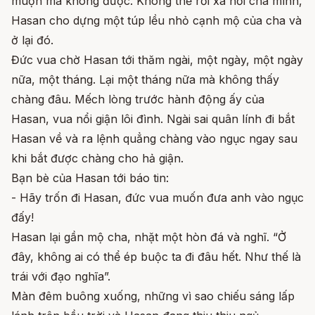
muộn mà không được. Không thể rời xa nổi cha mình,
Hasan cho dựng một túp lều nhỏ cạnh mộ của cha và
ở lại đó.
Đức vua chờ Hasan tới thăm ngài, một ngày, một ngày
nữa, một tháng. Lại một tháng nữa mà không thấy
chàng đâu. Mếch lòng trước hành động ấy của
Hasan, vua nổi giận lôi đình. Ngài sai quân lính đi bắt
Hasan về và ra lệnh quẳng chàng vào ngục ngay sau
khi bắt được chàng cho hả giận.
Bạn bè của Hasan tới báo tin:
- Hãy trốn đi Hasan, đức vua muốn đưa anh vào ngục
đấy!
Hasan lại gần mộ cha, nhặt một hòn đá và nghĩ. “Ở
đây, không ai có thể ép buộc ta đi đâu hết. Như thế là
trái với đạo nghĩa”.
Màn đêm buông xuống, những vì sao chiếu sáng lấp