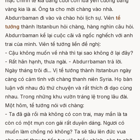
mặc chỉnh tề kia đang cưỡi con lừa yên cương bằng
vàng kia là ai. Ông ta cho mời chàng vào nhà.
Abdurrbaman đi vào và chào hỏi lịch sự. Viên
tể
tướng
thành Itstanbun hỏi chàng, hàng nghìn câu hỏi.
Abdurrbaman kể lại cuộc cãi vã ngốc nghếch với anh
trai của mình. Viên tể tướng liền đề nghị:
- Cậu không muốn về nhà thì tại sao không ở lại đây?
- Rất hân hạnh, thưa ngài. - Abdurrbaman trả lời.
Ngày tháng trôi đi... Vị tể tướng thành Itstanbun ngày
càng có cảm tình với chàng thanh niên Syria. Họ bàn
luận với nhau đủ thứ chuyện và rất thích đi dạo cùng
nhau. Trong những khu vườn tráng lệ trong lâu đài.
Một hôm, tể tướng nói với chàng:
- Ta đã già rồi mà không có con trai, may mắn là ta
còn có một mụn con gái rất duyên dáng. Ngươi có
muốn làm chồng nó không? Ta sẽ tâu lên đức vua