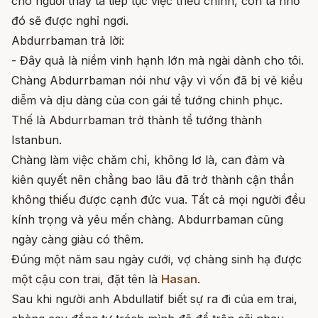
cho ngươi thay ta tiếp tục việc triều chính, còn ta nhờ
đó sẽ được nghỉ ngơi.
Abdurrbaman trả lời:
- Đây quả là niềm vinh hạnh lớn mà ngài dành cho tôi.
Chàng Abdurrbaman nói như vậy vì vốn đã bị vẻ kiều
diễm và dịu dàng của con gái tể tướng chinh phục.
Thế là Abdurrbaman trở thành tể tướng thành
Istanbun.
Chàng làm việc chăm chỉ, không lơ là, can đảm và
kiên quyết nên chẳng bao lâu đã trở thành cận thần
không thiếu được cạnh đức vua. Tất cả mọi người đều
kính trọng và yêu mến chàng. Abdurrbaman cũng
ngày càng giàu có thêm.
Đúng một năm sau ngày cưới, vợ chàng sinh hạ được
một cậu con trai, đặt tên là
Hasan
.
Sau khi người anh Abdullatif biết sự ra đi của em trai,