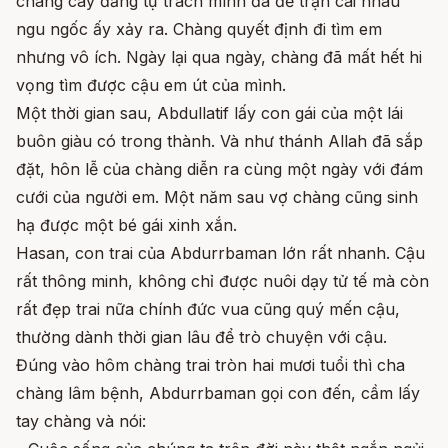
chàng cay đắng tự trách mình đã để trận cãi nhau
ngu ngốc ấy xảy ra. Chàng quyết định đi tìm em
nhưng vô ích. Ngày lại qua ngày, chàng đã mất hết hi
vọng tìm được cậu em út của mình.
Một thời gian sau, Abdullatif lấy con gái của một lái
buôn giàu có trong thành. Và như thánh Allah đã sắp
đặt, hôn lễ của chàng diễn ra cùng một ngày với đám
cưới của người em. Một năm sau vợ chàng cũng sinh
hạ được một bé gái xinh xắn.
Hasan, con trai của Abdurrbaman lớn rất nhanh. Cậu
rất thông minh, không chỉ được nuôi dạy tử tế mà còn
rất đẹp trai nữa chính đức vua cũng quý mến cậu,
thường dành thời gian lâu để trò chuyện với cậu.
Đúng vào hôm chàng trai tròn hai mươi tuổi thì cha
chàng lâm bệnh, Abdurrbaman gọi con đến, cầm lấy
tay chàng và nói: