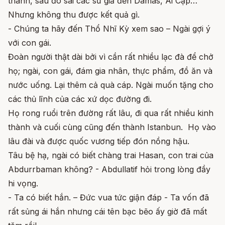
thành, sau đó sai các sứ giả đến Damas, Ai Cập…
Nhưng không thu được kết quả gì.
- Chúng ta hãy đến Thổ Nhĩ Kỳ xem sao – Ngài gợi ý
với con gái.
Đoàn người thật dài bởi vì cần rất nhiều lạc đà để chở
họ; ngài, con gái, đám gia nhân, thực phẩm, đồ ăn và
nước uống. Lại thêm cả quà cáp. Ngài muốn tặng cho
các thủ lĩnh của các xứ dọc đường đi.
Họ rong ruổi trên đường rất lâu, đi qua rất nhiều kinh
thành và cuối cùng cũng đến thành Istanbun. Họ vào
lâu đài và được quốc vương tiếp đón nồng hậu.
Tâu bệ hạ, ngài có biết chàng trai Hasan, con trai của
Abdurrbaman không? - Abdullatif hỏi trong lòng đầy
hi vọng.
- Ta có biết hắn. – Đức vua tức giận đáp - Ta vốn đã
rất sủng ái hắn nhưng cái tên bạc bẽo ấy giờ đã mất