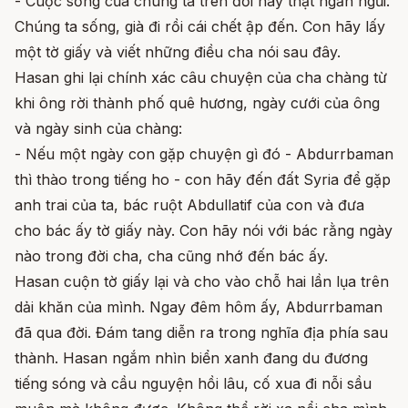
- Cuộc sống của chúng ta trên đời này thật ngắn ngủi.
Chúng ta sống, già đi rồi cái chết ập đến. Con hãy lấy
một tờ giấy và viết những điều cha nói sau đây.
Hasan ghi lại chính xác câu chuyện của cha chàng từ
khi ông rời thành phố quê hương, ngày cưới của ông
và ngày sinh của chàng:
- Nếu một ngày con gặp chuyện gì đó - Abdurrbaman
thì thào trong tiếng ho - con hãy đến đất Syria để gặp
anh trai của ta, bác ruột Abdullatif của con và đưa
cho bác ấy tờ giấy này. Con hãy nói với bác rằng ngày
nào trong đời cha, cha cũng nhớ đến bác ấy.
Hasan cuộn tờ giấy lại và cho vào chỗ hai lần lụa trên
dải khăn của mình. Ngay đêm hôm ấy, Abdurrbaman
đã qua đời. Đám tang diễn ra trong nghĩa địa phía sau
thành. Hasan ngắm nhìn biển xanh đang du đương
tiếng sóng và cầu nguyện hồi lâu, cố xua đi nỗi sầu