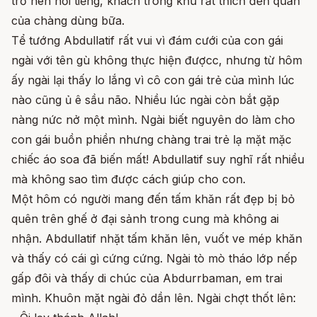
trở nên nổi tiếng, khách trong khu rất thích đến quán
của chàng dùng bữa.
Tể tướng Abdullatif rất vui vì đám cưới của con gái
ngài với tên gù không thực hiện đượcc, nhưng từ hôm
ấy ngài lại thấy lo lắng vì cô con gái trẻ của mình lúc
nào cũng ủ ê sầu não. Nhiều lúc ngài còn bắt gặp
nàng nức nở một mình. Ngài biết nguyên do làm cho
con gái buồn phiền nhưng chàng trai trẻ lạ mặt mặc
chiếc áo soa đã biến mất! Abdullatif suy nghĩ rất nhiều
mà không sao tìm được cách giúp cho con.
Một hôm có người mang đến tấm khăn rất đẹp bị bỏ
quên trên ghế ở đại sảnh trong cung mà không ai
nhận. Abdullatif nhặt tấm khăn lên, vuốt ve mép khăn
và thấy có cái gì cứng cứng. Ngài tò mò tháo lớp nếp
gấp đôi và thấy di chúc của Abdurrbaman, em trai
mình. Khuôn mặt ngài đỏ dần lên. Ngài chợt thốt lên: