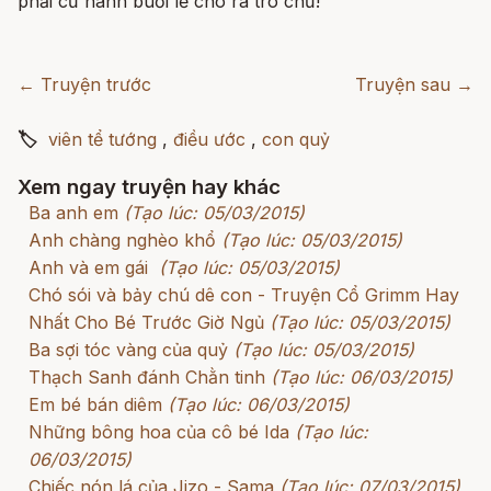
phải cử hành buổi lễ cho ra trò chứ!
← Truyện trước
Truyện sau →
🏷
viên tể tướng
,
điều ước
,
con quỷ
Xem ngay truyện hay khác
Ba anh em
(Tạo lúc: 05/03/2015)
Anh chàng nghèo khổ
(Tạo lúc: 05/03/2015)
Anh và em gái
(Tạo lúc: 05/03/2015)
Chó sói và bảy chú dê con - Truyện Cổ Grimm Hay
Nhất Cho Bé Trước Giờ Ngủ
(Tạo lúc: 05/03/2015)
Ba sợi tóc vàng của quỷ
(Tạo lúc: 05/03/2015)
Thạch Sanh đánh Chằn tinh
(Tạo lúc: 06/03/2015)
Em bé bán diêm
(Tạo lúc: 06/03/2015)
Những bông hoa của cô bé Ida
(Tạo lúc:
06/03/2015)
Chiếc nón lá của Jizo - Sama
(Tạo lúc: 07/03/2015)