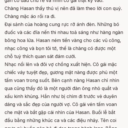
gần cô dâu chú rể và nhìn cô gái thật kỹ vào.
Chàng Hasan thấy thú vị nên đã làm theo lời con quỷ.
Chàng mặc áo rồi ra đi.
Đại sảnh của hoàng cung rực rỡ ánh đèn. Những bó
đuốc và các đĩa nến thi nhau toả sáng như hàng ngàn
bông hoa lửa. Hasan ném tiền vàng cho các vũ công,
nhạc công và bọn tôi tớ, thế là chàng có được một
chỗ tuỳ thích quan sát đám cưới.
Nhạc nổi lên và đôi vợ chồng xuất hiện. Cô gái mặc
chiếc váy tuyệt đẹp, gương mặt nàng được phủ một
tấm voan trong suốt. Bên cạnh nàng Hasan chỉ nhìn
qua cũng thấy đó là một người đàn ông nhỏ quắt và
xấu kinh khủng. Hắn như bị chìm đi trước vẻ duyên
dáng và sắc đẹp của người vợ. Cô gái vén tấm voan
che mặt và bắt gặp cái nhìn của Hasan. Buổi lễ bắt
đầu bằng những khúc ca và các điệu nhảy. Tên coi