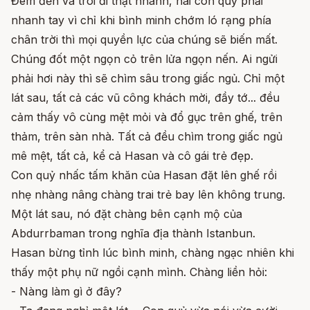
Đêm đến và trôi đi thật nhanh, hai con quỷ phải
nhanh tay vì chỉ khi bình minh chớm ló rạng phía
chân trời thì mọi quyền lực của chúng sẽ biến mất.
Chúng đốt một ngọn cỏ trên lửa ngọn nến. Ai ngửi
phải hơi này thì sẽ chìm sâu trong giấc ngủ. Chỉ một
lát sau, tất cả các vũ công khách mời, đầy tớ... đều
cảm thấy vô cùng mệt mỏi và đổ gục trên ghế, trên
thảm, trên sàn nhà. Tất cả đều chìm trong giấc ngủ
mê mệt, tất cả, kể cả Hasan và cô gái trẻ đẹp.
Con quỷ nhấc tấm khăn của Hasan đặt lên ghế rồi
nhẹ nhàng nâng chàng trai trẻ bay lên không trung.
Một lát sau, nó đặt chàng bên cạnh mộ của
Abdurrbaman trong nghĩa địa thành Istanbun.
Hasan bừng tỉnh lúc bình minh, chàng ngạc nhiên khi
thấy một phụ nữ ngồi cạnh mình. Chàng liền hỏi:
- Nàng làm gì ở đây?