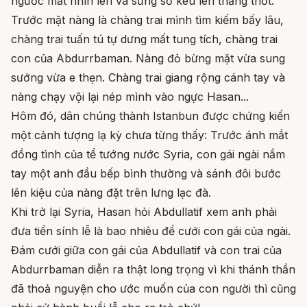
ngước mắt nhìn lên và sững sờ kêu lên thảng thốt.
Trước mặt nàng là chàng trai mình tìm kiếm bấy lâu,
chàng trai tuấn tú tự dưng mất tung tích, chàng trai
con của Abdurrbaman. Nàng đỏ bừng mặt vừa sung
sướng vừa e thẹn. Chàng trai giang rộng cánh tay và
nàng chạy vội lại nép mình vào ngực Hasan...
Hôm đó, dân chúng thành Istanbun được chứng kiến
một cảnh tượng lạ kỳ chưa từng thấy: Trước ánh mắt
đồng tình của tể tướng nước Syria, con gái ngài nắm
tay một anh đầu bếp bình thường và sánh đôi bước
lên kiệu của nàng đặt trên lưng lạc đà.
Khi trở lại Syria, Hasan hỏi Abdullatif xem anh phải
đưa tiền sính lễ là bao nhiêu để cưới con gái của ngài.
Đám cưới giữa con gái của Abdullatif và con trai của
Abdurrbaman diễn ra thật long trọng vì khi thánh thần
đã thoả nguyện cho ước muốn của con người thì cũng