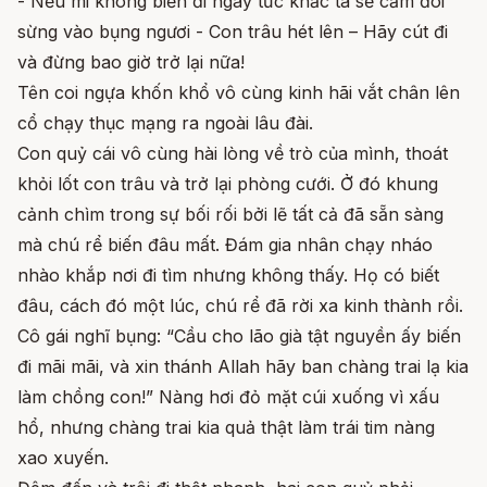
- Nếu mi không biến đi ngay tức khắc ta sẽ cắm đôi
sừng vào bụng ngươi - Con trâu hét lên – Hãy cút đi
và đừng bao giờ trở lại nữa!
Tên coi ngựa khốn khổ vô cùng kinh hãi vắt chân lên
cổ chạy thục mạng ra ngoài lâu đài.
Con quỷ cái vô cùng hài lòng về trò của mình, thoát
khỏi lốt con trâu và trở lại phòng cưới. Ở đó khung
cảnh chìm trong sự bối rối bởi lẽ tất cả đã sẵn sàng
mà chú rể biến đâu mất. Đám gia nhân chạy nháo
nhào khắp nơi đi tìm nhưng không thấy. Họ có biết
đâu, cách đó một lúc, chú rể đã rời xa kinh thành rồi.
Cô gái nghĩ bụng: “Cầu cho lão già tật nguyền ấy biến
đi mãi mãi, và xin thánh Allah hãy ban chàng trai lạ kia
làm chồng con!” Nàng hơi đỏ mặt cúi xuống vì xấu
hổ, nhưng chàng trai kia quả thật làm trái tim nàng
xao xuyến.