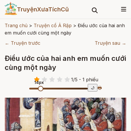
TruyệnXưaTíchCũ
Trang chủ
>
Truyện cổ Ả Rập
>
Điều ước của hai anh
em muốn cưới cùng một ngày
← Truyện trước
Truyện sau →
Điều ước của hai anh em muốn cưới
cùng một ngày
1
/
5
- 1
phiếu
14px
🖶
🌙