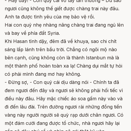
- Hay đấy! - Con quỷ cái vỗ tay tán thưởng – Dù sao
ngươi cũng không thể giết được chàng trai này đâu.
Anh ta được tình yêu của mẹ bảo vệ rồi.
Hai con quỷ nhẹ nhàng nâng chàng trai đang ngủ lên
và bay về phía đất Syria.
Khi Hasan tỉnh dậy, đêm đã về khuya, sao chi chít
sáng lấp lánh trên bầu trời. Chẳng có ngôi mộ nào
bên cạnh, cũng không còn là thành Istanbun mà là
một thành phố hoàn toàn xa lạ! Chàng dụi mắt tự hỏi
có phải mình đang mơ hay không.
- Đừng sợ, - Con quỷ cái dịu dàng nói - Chính ta đã
đem ngươi đến đây và ngươi sẽ không phải hối tiếc vì
điều này đâu. Hãy mặc chiếc áo soa gấm này vào và
đi đến lâu đài. Trên đường ngươi rải những đồng tiền
vàng này người người sẽ quỳ rạp dưới chân ngươi. Có
một đám cưới đang được tổ chức, nhà ngươi hãy lại