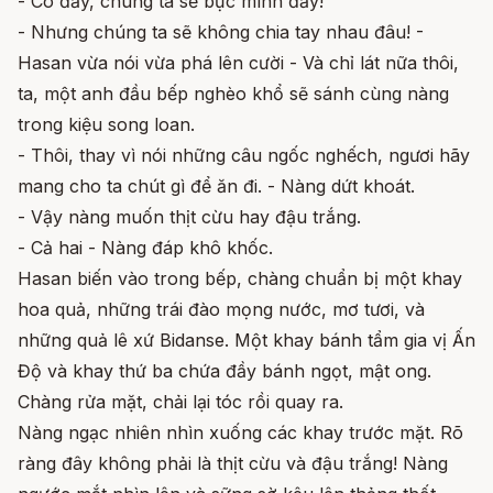
- Có đấy, chúng ta sẽ bực mình đấy!
- Nhưng chúng ta sẽ không chia tay nhau đâu! -
Hasan vừa nói vừa phá lên cười - Và chỉ lát nữa thôi,
ta, một anh đầu bếp nghèo khổ sẽ sánh cùng nàng
trong kiệu song loan.
- Thôi, thay vì nói những câu ngốc nghếch, ngươi hãy
mang cho ta chút gì để ăn đi. - Nàng dứt khoát.
- Vậy nàng muốn thịt cừu hay đậu trắng.
- Cả hai - Nàng đáp khô khốc.
Hasan biến vào trong bếp, chàng chuẩn bị một khay
hoa quả, những trái đào mọng nước, mơ tươi, và
những quả lê xứ Bidanse. Một khay bánh tẩm gia vị Ấn
Độ và khay thứ ba chứa đầy bánh ngọt, mật ong.
Chàng rửa mặt, chải lại tóc rồi quay ra.
Nàng ngạc nhiên nhìn xuống các khay trước mặt. Rõ
ràng đây không phải là thịt cừu và đậu trắng! Nàng