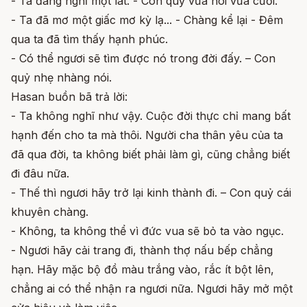
- Ta đang nghỉ một lát. - Con quỷ vừa nói vừa cười.
- Ta đã mơ một giấc mơ kỳ lạ... - Chàng kể lại - Đêm
qua ta đã tìm thấy hạnh phúc.
- Có thể ngươi sẽ tìm được nó trong đời đấy. – Con
quỷ nhẹ nhàng nói.
Hasan buồn bã trả lời:
- Ta không nghĩ như vậy. Cuộc đời thực chỉ mang bất
hạnh đến cho ta mà thôi. Người cha thân yêu của ta
đã qua đời, ta không biết phải làm gì, cũng chẳng biết
đi đâu nữa.
- Thế thì ngươi hãy trở lại kinh thành đi. – Con quỷ cái
khuyên chàng.
- Không, ta không thể vì đức vua sẽ bỏ ta vào ngục.
- Ngươi hãy cải trang đi, thành thợ nấu bếp chẳng
hạn. Hãy mặc bộ đồ màu trắng vào, rắc ít bột lên,
chẳng ai có thể nhận ra ngươi nữa. Ngươi hãy mở một