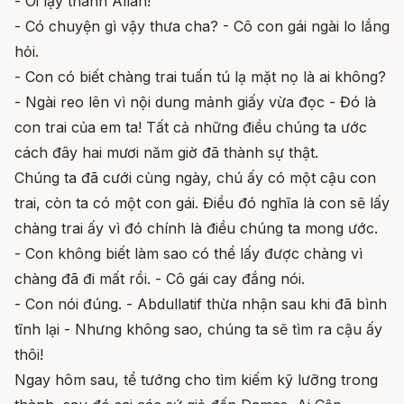
- Ôi lạy thánh Allah!
- Có chuyện gì vậy thưa cha? - Cô con gái ngài lo lắng
hỏi.
- Con có biết chàng trai tuấn tú lạ mặt nọ là ai không?
- Ngài reo lên vì nội dung mảnh giấy vừa đọc - Đó là
con trai của em ta! Tất cả những điều chúng ta ước
cách đây hai mươi năm giờ đã thành sự thật.
Chúng ta đã cưới cùng ngày, chú ấy có một cậu con
trai, còn ta có một con gái. Điều đó nghĩa là con sẽ lấy
chàng trai ấy vì đó chính là điều chúng ta mong ước.
- Con không biết làm sao có thể lấy được chàng vì
chàng đã đi mất rồi. - Cô gái cay đắng nói.
- Con nói đúng. - Abdullatif thừa nhận sau khi đã bình
tĩnh lại - Nhưng không sao, chúng ta sẽ tìm ra cậu ấy
thôi!
Ngay hôm sau, tể tướng cho tìm kiếm kỹ lưỡng trong