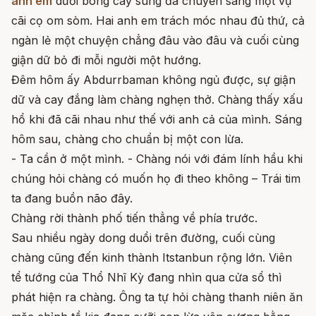
anh em
dưới bóng cây sung đã chuyển sang một vụ
cãi cọ om sòm. Hai anh em trách móc nhau đủ thứ, cả
ngàn lẻ một chuyện chẳng đâu vào đâu và cuối cùng
giận dữ bỏ đi mỗi người một hướng.
Đêm hôm ấy Abdurrbaman không ngủ được, sự giận
dữ và cay đắng làm chàng nghẹn thở. Chàng thấy xấu
hổ khi đã cãi nhau như thế với anh cả của mình. Sáng
hôm sau, chàng cho chuẩn bị một con lừa.
- Ta cần ở một mình. - Chàng nói với đám lính hầu khi
chúng hỏi chàng có muốn họ đi theo không – Trái tim
ta đang buồn não đây.
Chàng rời thành phố tiến thẳng về phía trước.
Sau nhiều ngày dong duổi trên đường, cuối cùng
chàng cũng đến kinh thành Itstanbun rộng lớn. Viên
tể tướng của Thổ Nhĩ Kỳ đang nhìn qua cửa sổ thì
phát hiện ra chàng. Ông ta tự hỏi chàng thanh niên ăn