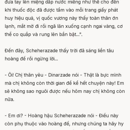
đưa tay lên miệng dấp nước miếng như thế cho đến
khi thuốc độc đã được tẩm vào mỗi trang giấy phát
huy hiệu quả, vị quốc vương này thấy toàn thân ớn
lạnh, mắt mờ đi rồi ngã lăn xuống cạnh ngai vàng, cơ
thể co quắp và rung lên bần bật...".
Đến đây, Scheherazade thấy trời đã sáng liền tâu
hoàng đế rồi ngừng lời...
- Ôi! Chị thân yêu - Dinarzade nói - Thật là bực mình
mà chị không còn thời gian để kể hết chuyện này! Em
sẽ không sao nguôi được nếu hôm nay chị không còn
nữa.
- Em ơi? - Hoàng hậu Scheherazade nói - Điều này
còn phụ thuộc vào hoàng đế, nhưng chúng ta hãy hy