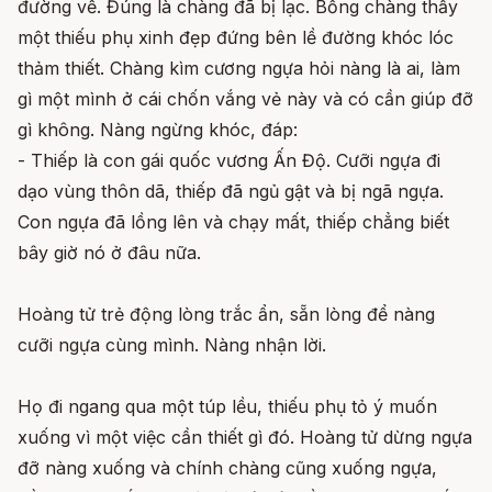
đường về. Đúng là chàng đã bị lạc. Bỗng chàng thấy
một thiếu phụ xinh đẹp đứng bên lề đường khóc lóc
thảm thiết. Chàng kìm cương ngựa hỏi nàng là ai, làm
gì một mình ở cái chốn vắng vẻ này và có cần giúp đỡ
gì không. Nàng ngừng khóc, đáp:
- Thiếp là con gái quốc vương Ấn Độ. Cưỡi ngựa đi
dạo vùng thôn dã, thiếp đã ngủ gật và bị ngã ngựa.
Con ngựa đã lồng lên và chạy mất, thiếp chẳng biết
bây giờ nó ở đâu nữa.
Hoàng tử trẻ động lòng trắc ẩn, sẵn lòng để nàng
cưỡi ngựa cùng mình. Nàng nhận lời.
Họ đi ngang qua một túp lều, thiếu phụ tỏ ý muốn
xuống vì một việc cần thiết gì đó. Hoàng tử dừng ngựa
đỡ nàng xuống và chính chàng cũng xuống ngựa,