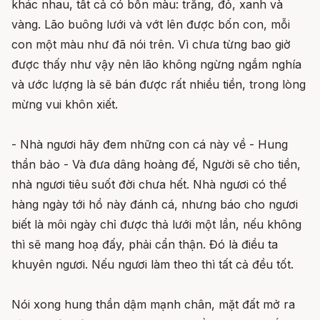
khác nhau, tất cả có bốn màu: trắng, đỏ, xanh và
vàng. Lão buông lưới và vớt lên được bốn con, mỗi
con một màu như đã nói trên. Vì chưa từng bao giờ
được thấy như vậy nên lão không ngừng ngắm nghía
và ước lượng là sẽ bán được rất nhiều tiền, trong lòng
mừng vui khôn xiết.
- Nhà ngươi hãy đem những con cá này về - Hung
thần bảo - Và đưa dâng hoàng đế, Người sẽ cho tiền,
nhà ngươi tiêu suốt đời chưa hết. Nhà ngươi có thể
hàng ngày tới hồ này đánh cá, nhưng báo cho ngươi
biết là môi ngày chỉ được thả lưới một lần, nếu không
thì sẽ mang hoạ đấy, phải cẩn thận. Đó là điều ta
khuyên ngươi. Nếu ngươi làm theo thì tất cả đều tốt.
Nói xong hung thần dậm mạnh chân, mặt đất mở ra