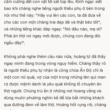
cầm cương dắt con vật tới sát túp lều. Kinh ngạc xiết
bao khi chàng nghe tiếng người thiếu phụ ở bên trong
nói như thế này: "Hãy vui lên các con, ta đã đưa về
cho các con một chàng trai đẹp đẽ và thật béo tốt",
và những tiếng khác đáp ngay: "Nó đâu nào, mẹ ơi?
Phải ăn thịt nó ngay mới được, chúng con đang đói
ngấu đây!".
Không phải nghe thêm câu nào nữa, hoàng tử đã thấy
ngay mình đang trong vòng nguy hỉểm. Chàng thấy rõ
là người thiếu phụ tự nhận là công chúa Ấn Độ chỉ là
một con nữ quái, vợ của một trong những tên quỉ man
rợ được mệnh danh là yêu quái khổng lồ chuyên ăn
thịt người. Chúng trú ẩn ở những nơi hoang vắng và
dùng muôn phương nghìn kế để lừa bắt những khách
qua đường đem về làm thịt. Hoảng hốt rụng rời, chàng