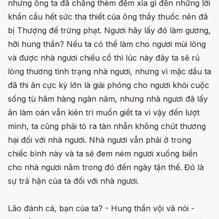
nhưng ông ta đã chẳng thèm đếm xỉa gì đến những lời
khẩn cầu hết sức tha thiết của ông thầy thuốc nên đã
bị Thượng đế trừng phạt. Ngươi hãy lấy đó làm gương,
hỡi hung thần? Nếu ta có thể làm cho ngươi mủi lòng
và được nhà ngươi chiếu cố thì lúc này đây ta sẽ rủ
lòng thương tình trạng nhà ngươi, nhưng vì mặc dầu ta
đã thi ân cực kỳ lớn là giải phóng cho ngươi khỏi cuộc
sống tù hãm hàng ngàn năm, nhưng nhà ngươi đã lấy
ân làm oán vẫn kiên trì muốn giết ta vì vậy đến lượt
mình, ta cũng phải tỏ ra tàn nhẫn không chút thương
hại đối với nhà ngươi. Nhà ngươi vẫn phải ở trong
chiếc bình này và ta sẽ đem ném ngươi xuống biển
cho nhà ngươi nằm trong đó đến ngày tận thế. Đó là
sự trả hận của ta đối với nhà ngươi.
Lão đánh cá, bạn của ta? - Hung thần vội vã nói -