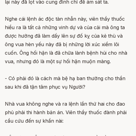
lại này đã lọt vào cung đình chỉ để ám sát ta.
Nghe cái lệnh ác độc tàn nhẫn này, viên thầy thuốc
hiểu ra là tất cả những vinh dự và của cải mà ông ta
được hưởng đã làm dấy lên sự đố kỵ của kẻ thù và
ông vua hèn yếu này đã bị những lời xúc xiểm lôi
cuốn. Ông hối hận là đã chữa lành bệnh hủi cho nhà
vua, nhưng đó là một sự hối hận muộn màng.
- Có phải đó là cách mà bệ hạ ban thưởng cho thần
sau khi đã tận tâm phục vụ Người?
Nhà vua không nghe và ra lệnh lần thứ hai cho đao
phủ phải thi hành bản án. Viên thầy thuốc đành phải
cầu cứu đến sự khẩn nài: