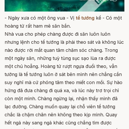
- Ngày xưa có một ông vua - Vị
tể tướng
kể - Có một
hoàng tử rất ham mê săn bắn.
Nhà vua cho phép chàng được đi săn luôn luôn
nhưng lệnh cho tể tướng là phải theo sát và không lúc
nào được rời mắt quan tâm chăm sóc chàng. Trong
một ngày săn, những tuỳ tùng sục sạo lùa ra được
một chú hoẵng. Hoàng tử rượt ngựa đuổi theo, vẫn
tưởng là tể tướng luôn ở sát bên mình nên chẳng cần
suy nghĩ mà cứ phóng tâm theo miết con mồi. Sự hào
hứng đã đưa chàng đi quá xa, và lúc này trơ trọi chỉ
còn một mình. Chàng ngừng lại, nhận thấy mình đã
lạc đường. Chàng muốn quay lại chỗ viên tể tướng
chắc là chậm chân nên không theo kịp mình. Quay
hết ngả này sang ngả khác cũng chẳng tìm được