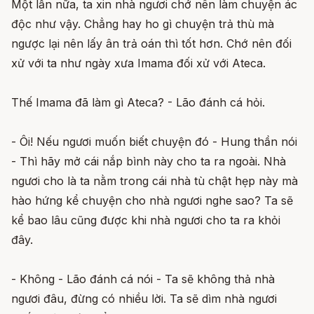
Một lần nữa, ta xin nhà ngươi chớ nên làm chuyện ác
độc như vậy. Chẳng hay ho gì chuyện trả thù mà
ngược lại nên lấy ân trả oán thì tốt hơn. Chớ nên đối
xử với ta như ngày xưa Imama đối xử với Ateca.
Thế Imama đã làm gì Ateca? - Lão đánh cá hỏi.
- Ôi! Nếu ngươi muốn biết chuyện đó - Hung thần nói
- Thì hãy mở cái nắp bình này cho ta ra ngoài. Nhà
ngươi cho là ta nằm trong cái nhà tù chật hẹp này mà
hào hứng kể chuyện cho nhà ngươi nghe sao? Ta sẽ
kể bao lâu cũng được khi nhà ngươi cho ta ra khỏi
đây.
- Không - Lão đánh cá nói - Ta sẽ không thả nhà
ngươi đâu, đừng có nhiều lời. Ta sẽ dìm nhà ngươi