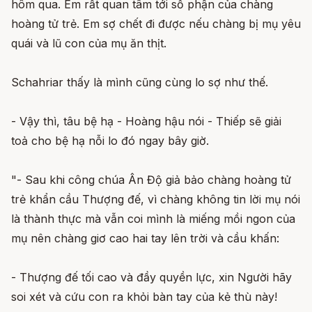
hôm qua. Em rất quan tâm tới số phận của chàng
hoàng tử trẻ. Em sợ chết đi được nếu chàng bị mụ yêu
quái và lũ con của mụ ăn thịt.
Schahriar thấy là mình cũng cùng lo sợ như thế.
- Vậy thì, tâu bệ hạ - Hoàng hậu nói - Thiếp sẽ giải
toả cho bệ hạ nỗi lo đó ngay bây giờ.
"- Sau khi công chúa Ân Độ giả bảo chàng hoàng tử
trẻ khẩn cầu Thượng đế, vì chàng không tin lời mụ nói
là thành thực mà vẫn coi mình là miếng mồi ngon của
mụ nên chàng giơ cao hai tay lên trời và cầu khấn:
- Thượng đế tối cao và đầy quyền lực, xin Người hãy
soi xét và cứu con ra khỏi bàn tay của kẻ thù này!