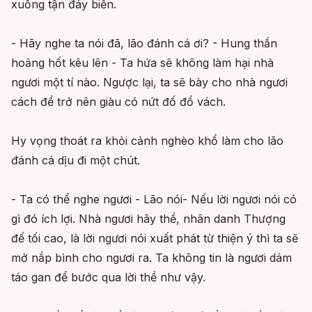
xuống tận đáy biển.
- Hãy nghe ta nói đã, lão đánh cá ơi? - Hung thần
hoảng hốt kêu lên - Ta hứa sẽ không làm hại nhà
ngươi một tí nào. Ngược lại, ta sẽ bày cho nhà ngươi
cách để trở nên giàu có nứt đố đổ vách.
Hy vọng thoát ra khỏi cảnh nghèo khổ làm cho lão
đánh cá dịu đi một chút.
- Ta có thể nghe ngươi - Lão nói- Nếu lời ngươi nói có
gì đó ích lợi. Nhà ngươi hãy thề, nhân danh Thượng
đế tối cao, là lời ngươi nói xuất phát từ thiện ý thì ta sẽ
mở nắp bình cho ngươi ra. Ta không tin là ngươi dám
táo gan để bước qua lời thề như vậy.