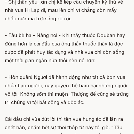
- Chị thân yêu, xin chị kể tiếp câu chuyện kỳ thú về
nhà vua Hi Lạp đi, mau lên chỉ vì chẳng còn mấy
chốc nữa mà trời sáng rõ rồi.
- Tâu bệ hạ - Nàng nói - Khi thầy thuốc Douban hay
đúng hơn là cái đầu của ông thầy thuốc thấy là độc
dược đã phát huy tác dụng và nhà vua chỉ còn sống
một thời gian ngắn nữa thôi nên nói lớn:
- Hôn quân! Ngươi đã hành động như tất cả bọn vua
chúa bạo ngược, cậy quyền thế hãm hại những người
vô tội. Không sớm thì muộn ,Thượng đế cũng sẽ trừng
trị chúng vì tội bất công và độc ác.
Cái đầu chỉ vừa dứt lời thì tên vua hung ác đã lăn ra
chết hẳn, chấm hết sự thoi thóp từ nãy tới giờ. "Tâu