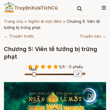
TruyệnXưaTíchCũ
Trang chủ
>
Nghìn lẻ một đêm
>
Chương 5: Viên tể
tướng bị trừng phạt
← Truyện trước
Truyện sau →
Chương 5: Viên tể tướng bị trừng
phạt
5
/
5
- 0
phiếu
14px
🖶
🌙