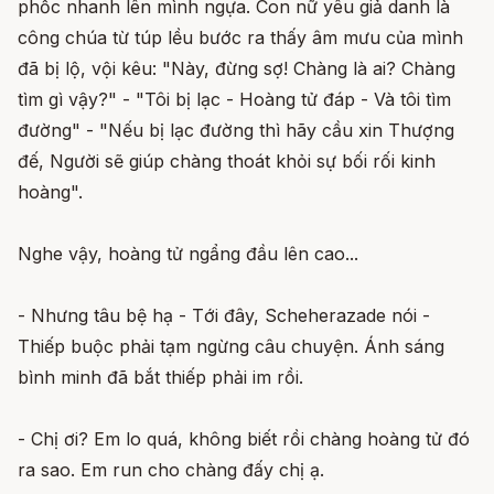
phốc nhanh lên mình ngựa. Con nữ yêu giả danh là
công chúa từ túp lều bước ra thấy âm mưu của mình
đã bị lộ, vội kêu: "Này, đừng sợ! Chàng là ai? Chàng
tìm gì vậy?" - "Tôi bị lạc - Hoàng tử đáp - Và tôi tìm
đường" - "Nếu bị lạc đường thì hãy cầu xin Thượng
đế, Người sẽ giúp chàng thoát khỏi sự bối rối kinh
hoàng".
Nghe vậy, hoàng tử ngẩng đầu lên cao...
- Nhưng tâu bệ hạ - Tới đây, Scheherazade nói -
Thiếp buộc phải tạm ngừng câu chuyện. Ánh sáng
bình minh đã bắt thiếp phải im rồi.
- Chị ơi? Em lo quá, không biết rồi chàng hoàng tử đó
ra sao. Em run cho chàng đấy chị ạ.