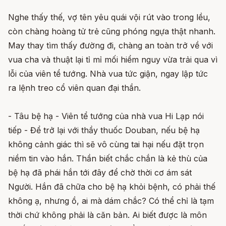
Nghe thấy thế, vợ tên yêu quái vội rút vào trong lều,
còn chàng hoàng tử trẻ cũng phóng ngựa thật nhanh.
May thay tìm thấy đường đi, chàng an toàn trở về với
vua cha và thuật lại tỉ mỉ mối hiểm nguy vừa trải qua vì
lỗi của viên tể tướng. Nhà vua tức giận, ngay lập tức
ra lệnh treo cổ viên quan đại thần.
- Tâu bệ hạ - Viên tể tướng của nhà vua Hi Lạp nói
tiếp - Để trở lại với thầy thuốc Douban, nếu bệ hạ
không cảnh giác thì sẽ vô cùng tai hại nếu đặt trọn
niềm tin vào hắn. Thần biết chắc chắn là kẻ thù của
bệ hạ đã phái hắn tới đây để chờ thời cơ ám sát
Người. Hắn đã chữa cho bệ hạ khỏi bệnh, có phải thế
không ạ, nhưng ồ, ai mà dám chắc? Có thể chỉ là tạm
thời chứ không phải là căn bản. Ai biết được là môn