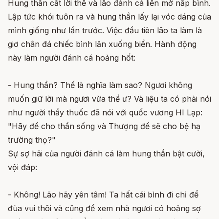
Hung thần cất lời thề và lão đánh cá liền mở nắp bình.
Lập tức khói tuôn ra và hung thần lấy lại vóc dáng của
mình giống như lần trước. Việc đầu tiên lão ta làm là
giơ chân đá chiếc bình lăn xuống biển. Hành động
này làm người đánh cá hoảng hốt:
- Hung thần? Thế là nghĩa làm sao? Ngươi không
muốn giữ lời mà ngươi vừa thề ư? Và liệu ta có phải nói
như người thầy thuốc đã nói với quốc vương HI Lạp:
"Hãy để cho thần sống và Thượng đế sẽ cho bệ hạ
trường thọ?"
Sự sợ hãi của người đánh cá làm hung thần bật cười,
vội đáp:
- Không! Lão hãy yên tâm! Ta hất cái bình đi chỉ để
đùa vui thôi và cũng để xem nhà ngươi có hoảng sợ