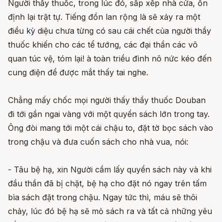
Người thầy thuốc, trong lúc đó, sắp xếp nhà cửa, ổn
định lại trật tự. Tiếng đồn lan rộng là sẽ xảy ra một
điều kỳ diệu chưa từng có sau cái chết của người thầy
thuốc khiến cho các tể tướng, các đại thần các võ
quan túc vệ, tóm lại! à toàn triều đình nô nức kéo đến
cung điện để được mắt thấy tai nghe.
Chẳng mấy chốc mọi người thấy thầy thuốc Douban
đi tới gần ngai vàng với một quyển sách lớn trong tay.
Ông đòi mang tới một cái chậu to, đặt tờ bọc sách vào
trong chậu và đưa cuốn sách cho nhà vua, nói:
- Tâu bệ hạ, xin Người cầm lấy quyển sách này và khi
đầu thần đã bị chặt, bệ hạ cho đặt nó ngay trên tấm
bìa sách đặt trong chậu. Ngay tức thì, máu sẽ thôi
chảy, lúc đó bệ hạ sẽ mỏ sách ra và tất cả những yêu