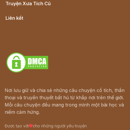
Truyện Xưa Tích Cũ
Cổ tích Việt Nam
Liên kết
Lịch vạn niên
Hà Nội cũ - Món ngon Hà Nội
Truyện kiếm hiệp - Ngôn tình
Download - Tải Miễn Phí
Nơi lưu giữ và chia sẻ những câu chuyện cổ tích, thần
thoại và truyền thuyết bất hủ từ khắp nơi trên thế giới.
Mỗi câu chuyện đều mang trong mình một bài học và
niềm cảm hứng.
Được tạo với
cho những người yêu truyện