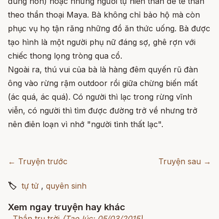
đúng hơn) hoặc những người tự hiến thân để tế thần
theo thần thoại Maya. Bà không chỉ bảo hộ mà còn
phục vụ họ tận răng những đồ ăn thức uống. Bà được
tạo hình là một người phụ nữ đáng sợ, ghê rợn với
chiếc thong lọng tròng qua cổ.
Ngoài ra, thú vui của bà là hàng đêm quyến rũ đàn
ông vào rừng rậm outdoor rồi giữa chừng biến mất
(ác quá, ác quá). Có người thì lạc trong rừng vĩnh
viễn, có người thì tìm được đường trở về nhưng trở
nên điên loạn vì nhớ "người tình thất lạc".
← Truyện trước
Truyện sau →
🏷
tự tử
,
quyên sinh
Xem ngay truyện hay khác
Thần trụ trời
(Tạo lúc: 05/03/2015)