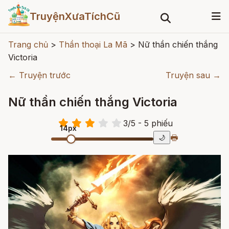
TruyệnXưaTíchCũ
Trang chủ
>
Thần thoại La Mã
>
Nữ thần chiến thắng
Victoria
← Truyện trước
Truyện sau →
Nữ thần chiến thắng Victoria
3
/
5
- 5
phiếu
14px
🖶
🌙