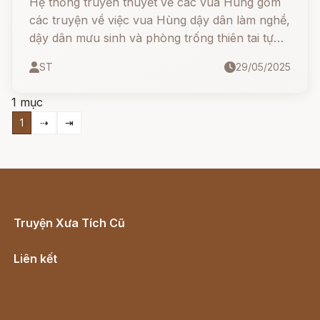
Hệ thống truyền thuyết về các vua Hùng gồm
các truyện về việc vua Hùng dậy dân làm nghề,
dậy dân mưu sinh và phòng trống thiên tai tự
nhiên như: vua Hùng trồng kê ra lúa, vua Hùng
ST
29/05/2025
dạy dân cấy lúa, ...
1 mục
1
⇢
⇥
Truyện Xưa Tích Cũ
Cổ tích Việt Nam
Liên kết
Lịch vạn niên
Hà Nội cũ - Món ngon Hà Nội
Truyện kiếm hiệp - Ngôn tình