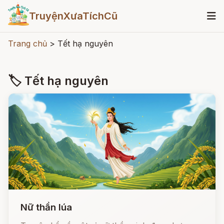
TruyệnXưaTíchCũ
Trang chủ
>
Tết hạ nguyên
🏷 Tết hạ nguyên
Nữ thần lúa