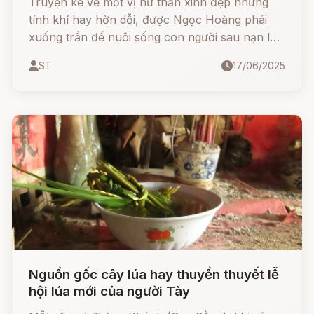
Truyện kể về một vị nữ thần xinh đẹp nhưng
tính khí hay hờn dỗi, được Ngọc Hoàng phái
xuống trần để nuôi sống con người sau nạn lụt
kinh hoàng. Khi lòng người không còn biết trân
ST
17/06/2025
trọng ơn trên, nữ thần đã giận dữ và khiến lúa
không còn tự về nhà hay tự biến thành cơm
nữa. Từ đó sinh ra các tập tục như cúng hồn
lúa, cơm mới, và những ngày hội rước bông lúa
đầy màu sắc khắp các vùng quê Việt Nam.
Nguồn gốc cây lúa hay thuyền thuyết lễ
hội lúa mới của người Tày