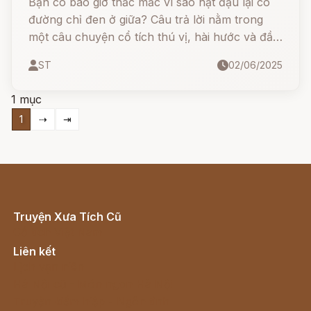
Bạn có bao giờ thắc mắc vì sao hạt đậu lại có
đường chỉ đen ở giữa? Câu trả lời nằm trong
một câu chuyện cổ tích thú vị, hài hước và đầy
ẩn ý của anh em nhà Grimm.
ST
02/06/2025
1 mục
1
⇢
⇥
Truyện Xưa Tích Cũ
Cổ tích Việt Nam
Liên kết
Lịch vạn niên
Hà Nội cũ - Món ngon Hà Nội
Truyện kiếm hiệp - Ngôn tình