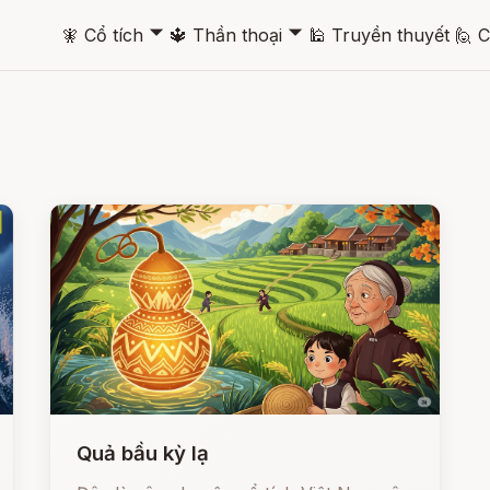
🞃
🞃
🧚
Cổ tích
🔱
Thần thoại
🕌
Truyền thuyết
🙋
C
Quả bầu kỳ lạ