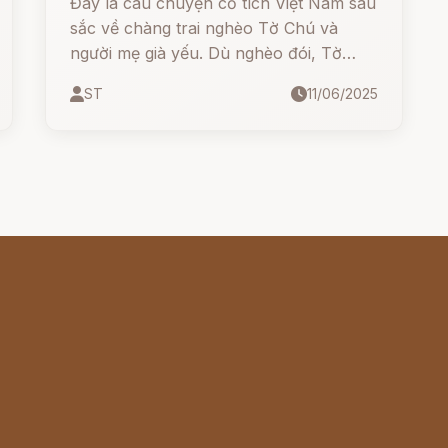
Đây là câu chuyện cổ tích Việt Nam sâu
sắc về chàng trai nghèo Tờ Chú và
người mẹ già yếu. Dù nghèo đói, Tờ
Chú vẫn luôn khao khát có được một
ST
11/06/2025
mảnh đất để trồng trọt nuôi mẹ. Trải
qua nhiều gian nan, cuối cùng chàng đã
nhận được phần thưởng xứng đáng từ
Giàng – chính là những quả bầu thần kỳ
sinh ra thóc gạo giúp mẹ con sống no
đủ.