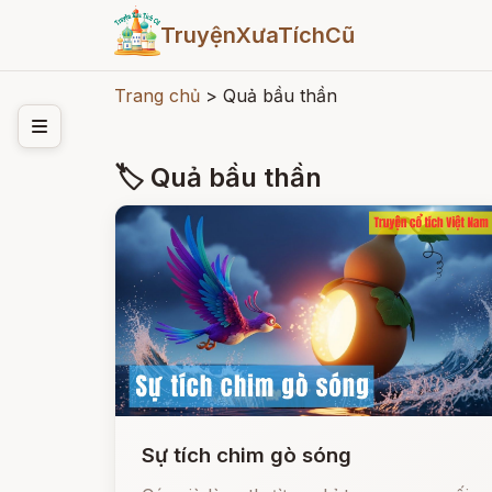
TruyệnXưaTíchCũ
Trang chủ
>
Quả bầu thần
🏷 Quả bầu thần
Sự tích chim gò sóng