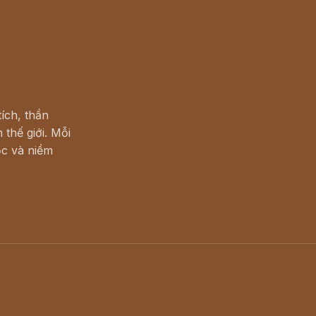
ích, thần
 thế giới. Mỗi
c và niềm