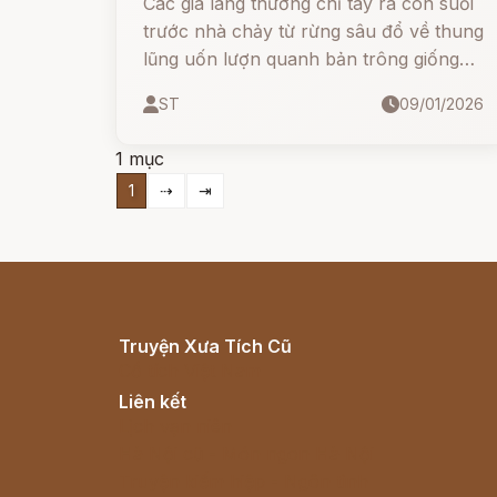
Các già làng thường chỉ tay ra con suối
trước nhà chảy từ rừng sâu đổ về thung
lũng uốn lượn quanh bản trông giống
như một con rắn lớn, để bắt đầu câu
ST
09/01/2026
chuyện về con nước hiền, con nước dữ.
Chỉ nghe một lần là người ta nhớ mãi
1 mục
không quên.
1
⇢
⇥
Truyện Xưa Tích Cũ
Cổ tích Việt Nam
Liên kết
Lịch vạn niên
Hà Nội cũ - Món ngon Hà Nội
Truyện kiếm hiệp - Ngôn tình