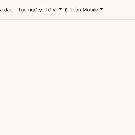
🞃
🞃
a dao - Tục ngữ
🔯
Tử Vi
📱
Trên Mobile