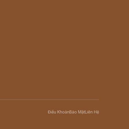
Điều Khoản
Bảo Mật
Liên Hệ