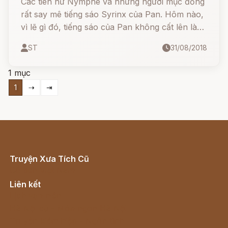
Các tiên nữ Nymphe và những người mục đồng
rất say mê tiếng sáo Syrinx của Pan. Hôm nào,
vì lẽ gì đó, tiếng sáo của Pan không cất lên là
hôm ấy các Nymphe và những người mục đồng
ST
31/08/2018
thấy bồn chồn trong dạ. Rừng núi như trống
trải, lạnh lẽo hẳn đi
1 mục
1
⇢
⇥
Truyện Xưa Tích Cũ
Cổ tích Việt Nam
Liên kết
Lịch vạn niên
Hà Nội cũ - Món ngon Hà Nội
Truyện kiếm hiệp - Ngôn tình