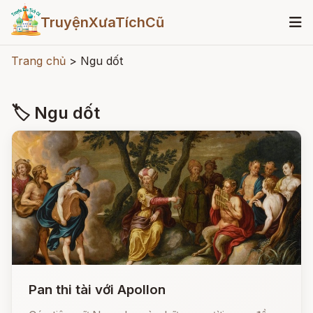
TruyệnXưaTíchCũ
Trang chủ
>
Ngu dốt
🏷 Ngu dốt
Pan thi tài với Apollon