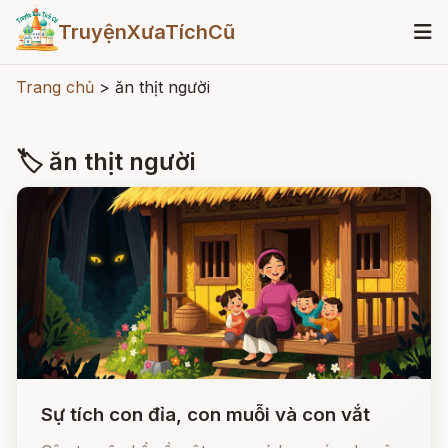
TruyệnXưaTíchCũ
Trang chủ
>
ăn thịt người
🏷 ăn thịt người
Sự tích con đỉa, con muỗi và con vắt