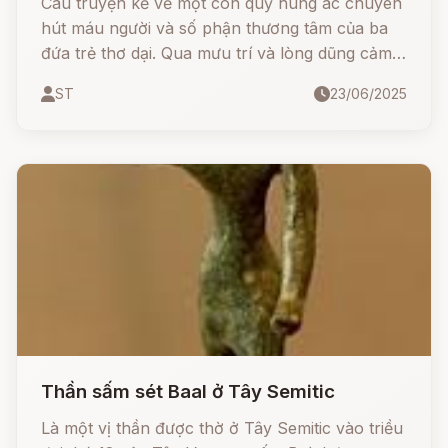
Câu truyện kể về một con quỷ hung ác chuyên
hút máu người và số phận thương tâm của ba
đứa trẻ thơ dại. Qua mưu trí và lòng dũng cảm
của người mẹ, quỷ dữ đã bị tiêu diệt, nhưng
ST
23/06/2025
máu của nó hóa thành những sinh vật đáng sợ:
đỉa, vắt, muỗi - kẻ thù muôn đời của loài người.
Thần sấm sét Baal ở Tây Semitic
Là một vị thần được thờ ở Tây Semitic vào triều