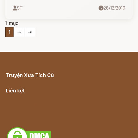
ST
28/12/2019
1 mục
1
⇢
⇥
Truyện Xưa Tích Cũ
Cổ tích Việt Nam
Liên kết
Lịch vạn niên
Hà Nội cũ - Món ngon Hà Nội
Truyện kiếm hiệp - Ngôn tình
Download - Tải Miễn Phí