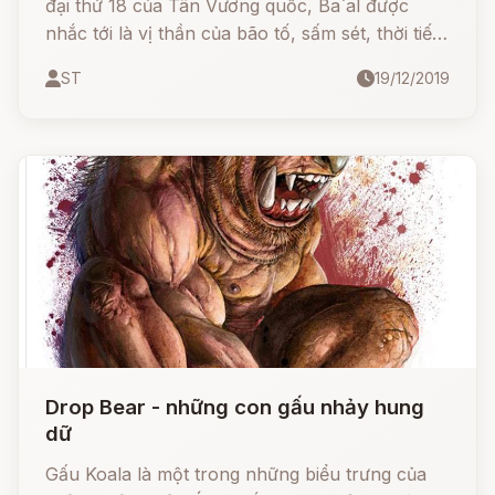
đại thứ 18 của Tân Vương quốc, Ba`al được
nhắc tới là vị thần của bão tố, sấm sét, thời tiết,
và cũng là vua của các vị thần. Gốc gác của
ST
19/12/2019
Ba`al là thứ gây tranh cãi nhiều nhất.
Drop Bear - những con gấu nhảy hung
dữ
Gấu Koala là một trong những biểu trưng của