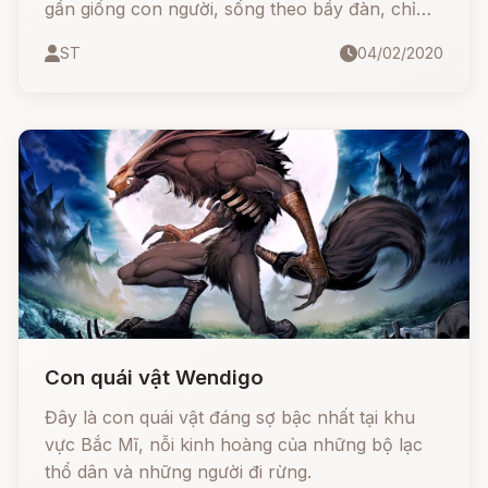
gần giống con người, sống theo bầy đàn, chỉ
cao khoảng 1m2 và có màu da đỏ tươi như
ST
04/02/2020
máu.
Con quái vật Wendigo
Đây là con quái vật đáng sợ bậc nhất tại khu
vực Bắc Mĩ, nỗi kinh hoàng của những bộ lạc
thổ dân và những người đi rừng.