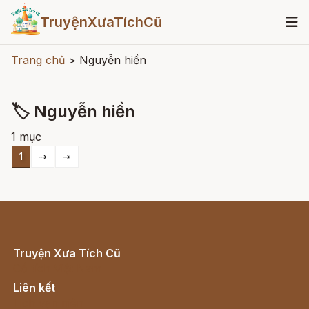
TruyệnXưaTíchCũ
Trang chủ
>
Nguyễn hiền
🏷 Nguyễn hiền
1 mục
1
⇢
⇥
Truyện Xưa Tích Cũ
Cổ tích Việt Nam
Liên kết
Lịch vạn niên