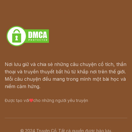
Hà Nội cũ - Món ngon Hà Nội
Truyện kiếm hiệp - Ngôn tình
Download - Tải Miễn Phí
Nơi lưu giữ và chia sẻ những câu chuyện cổ tích, thần
thoại và truyền thuyết bất hủ từ khắp nơi trên thế giới.
Mỗi câu chuyện đều mang trong mình một bài học và
niềm cảm hứng.
Được tạo với
cho những người yêu truyện
© 2024 Truyện Cổ. Tất cả quyền được bảo lưu.