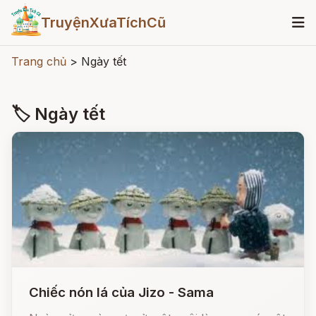
TruyệnXưaTíchCũ
Trang chủ
>
Ngày tết
🏷 Ngày tết
Chiếc nón lá của Jizo - Sama