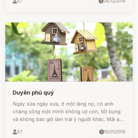
ST
28/12/2019
Duyên phú quý
Ngày xửa ngày xưa, ở một làng nọ, có anh
chàng sống một mình không vợ con, tốt bụng
và không bao giờ làm trái ý người khác. Mãi anh
ta mới chịu lấy vợ, nhưng hai vợ chồng anh lại
ST
10/01/2019
có cuộc sống kham khổ qua ngày.