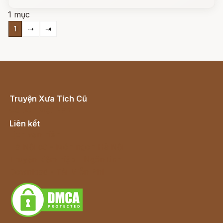
1 mục
1
⇢
⇥
Truyện Xưa Tích Cũ
Cổ tích Việt Nam
Liên kết
Lịch vạn niên
Hà Nội cũ - Món ngon Hà Nội
Truyện kiếm hiệp - Ngôn tình
Download - Tải Miễn Phí