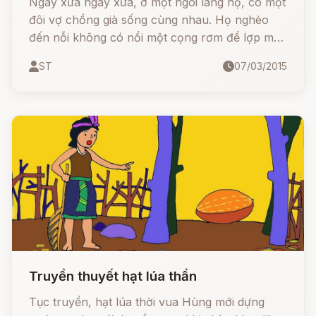
Ngày xửa ngày xưa, ở một ngôi làng nọ, có một
đôi vợ chồng già sống cùng nhau. Họ nghèo
đến nỗi không có nổi một cọng rơm để lợp mái
nhà. Năm ấy, dù sắp đến Tết nhưng trong nhà
ST
07/03/2015
chẳng còn một hạt gạo. Nghe thấy tiếng chày
giã bánh gạo bắt đầu rộn rã xa gần, ông lão
nói:
Truyền thuyết hạt lúa thần
Tục truyền, hạt lúa thời vua Hùng mới dựng