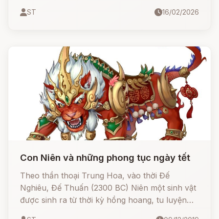
quyền năng như Thần Sông, Thần Núi, Thần
ST
16/02/2026
Mặt Trời sẽ hé lộ bí mật về thời gian. Đặc biệt là
hình ảnh cảm động của bà lão hái hoa đào chờ
con đã tạo nên phong tục Tết Nguyên Đán
thiêng liêng
Con Niên và những phong tục ngày tết
Theo thần thoại Trung Hoa, vào thời Đế
Nghiêu, Đế Thuấn (2300 BC) Niên một sinh vật
được sinh ra từ thời kỳ hồng hoang, tu luyện
ngàn năm trở nên có linh tính, vì là sinh vật