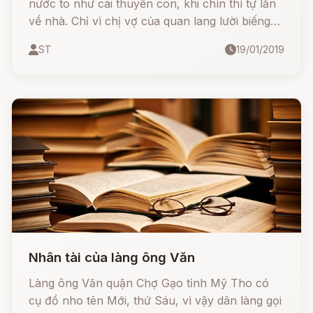
nước to như cái thuyền con, khi chín thì tự lăn
về nhà. Chỉ vì chị vợ của quan lang lười biếng
và nóng nảy đã làm thần lúa giận bỏ đi. Từ đấy,
ST
19/01/2019
những hạt lúa ngày càng bé đi và mỗi lần lúa
chín, người dân lại phải gặt lúa về.
Nhân tài của làng ông Văn
Làng ông Văn quận Chợ Gạo tỉnh Mỹ Tho có
cụ đồ nho tên Mới, thứ Sáu, vì vậy dân làng gọi