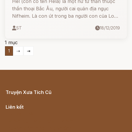
Hel (còn có tên Hela) là một nữ tử thần thuộc
thần thoại Bắc Âu, người cai quản địa ngục
Nifheim. Là con út trong ba người con của Loki,
Hel bị các vị thần ném xuống địa ngục Niflheim
ST
18/12/2019
để cai quản những linh hồn người chết.
1 mục
1
⇢
⇥
Truyện Xưa Tích Cũ
Cổ tích Việt Nam
Liên kết
Lịch vạn niên
Hà Nội cũ - Món ngon Hà Nội
Truyện kiếm hiệp - Ngôn tình