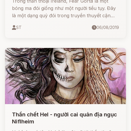
Trong thần thoại Ireland, Fear Gorta là một
bóng ma đói giống như một người tiều tụy. Đây
là một dạng quỷ đói trong truyền thuyết cận
đại, mới chỉ xuất hiện từ sau nạn đói lớn ở nước
ST
06/08/2019
này xảy ra hồi cuối thế kỷ 19
Thần chết Hel - người cai quản địa ngục
Niflheim