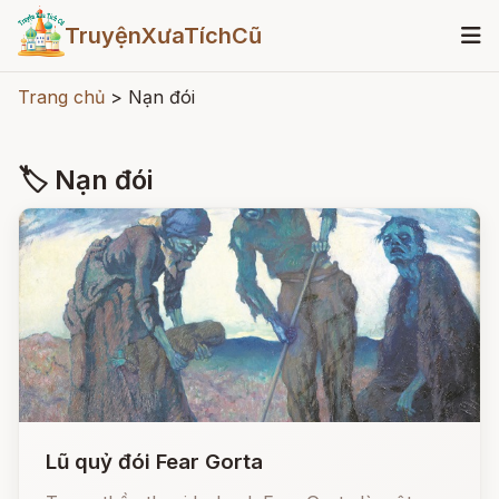
TruyệnXưaTíchCũ
Trang chủ
>
Nạn đói
🏷 Nạn đói
Lũ quỷ đói Fear Gorta