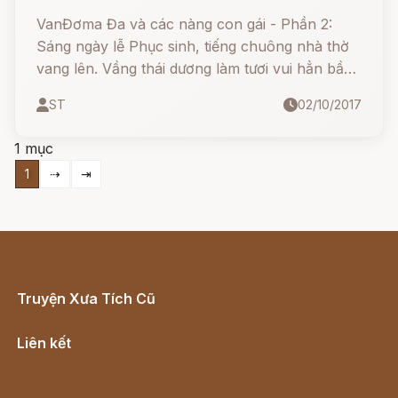
VanĐơma Đa và các nàng con gái - Phần 2:
Sáng ngày lễ Phục sinh, tiếng chuông nhà thờ
vang lên. Vầng thái dương làm tươi vui hẳn bầu
trời. Trong cơn lo lắng đến phát sốt lên,
ST
02/10/2017
Vanđơma đã thức thâu đêm, nấu chảy rồi để
nguội, pha trộn, rồi gạn chắt.
1 mục
1
⇢
⇥
Truyện Xưa Tích Cũ
Cổ tích Việt Nam
Liên kết
Lịch vạn niên
Hà Nội cũ - Món ngon Hà Nội