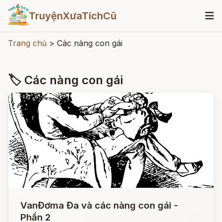
TruyệnXưaTíchCũ
Trang chủ
>
Các nàng con gái
🏷 Các nàng con gái
VanĐơma Đa và các nàng con gái -
Phần 2