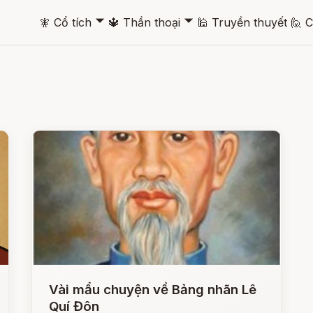
🞃
🞃
🧚
Cổ tích
🔱
Thần thoại
🕌
Truyền thuyết
🙋
C
Vài mẩu chuyện về Bảng nhãn Lê
Quí Đôn