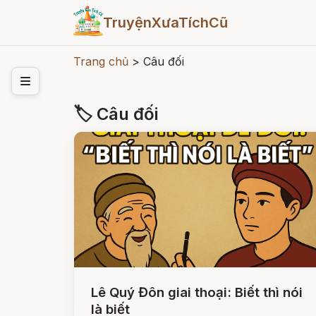
TruyệnXưaTíchCũ
Trang chủ
>
Câu đối
🏷 Câu đối
Lê Quý Đôn giai thoại: Biết thì nói
là biết