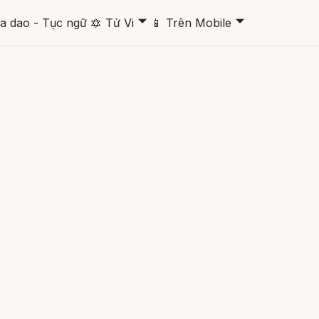
🞃
🞃
a dao - Tục ngữ
🔯
Tử Vi
📱
Trên Mobile