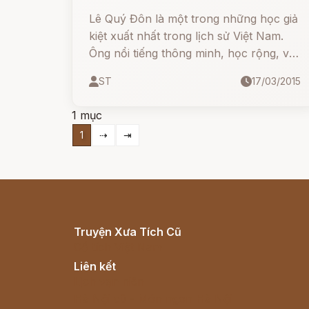
Lê Quý Đôn là một trong những học giả
kiệt xuất nhất trong lịch sử Việt Nam.
Ông nổi tiếng thông minh, học rộng, và
khiêm tốn. Trong giai thoại nổi tiếng
ST
17/03/2015
“Biết thì nói là biết, không biết thì nói là
không biết”, ông đã để lại một bài học
1 mục
sâu sắc về trí tuệ và sự trung thực.
1
⇢
⇥
Truyện Xưa Tích Cũ
Cổ tích Việt Nam
Liên kết
Lịch vạn niên
Hà Nội cũ - Món ngon Hà Nội