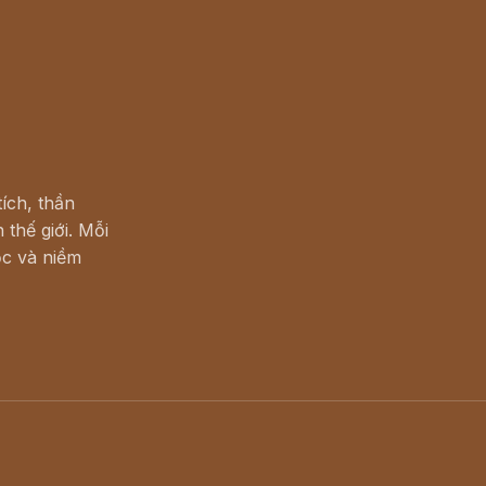
ích, thần
 thế giới. Mỗi
c và niềm