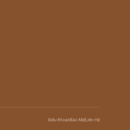
Điều Khoản
Bảo Mật
Liên Hệ