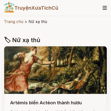
TruyệnXưaTíchCũ
Trang chủ
>
Nữ xạ thủ
🏷 Nữ xạ thủ
Artémis biến Actéon thành hươu