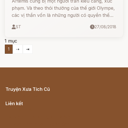
Artémis cũng bị một người trần kiêu căng, xúc
phạm. Và theo thói thường của thế giới Olympe,
các vị thần vốn là những người có quyền thế
nên rất dễ nổi trận lôi đình với người trần thế,
ST
27/08/2018
với giống người bấy yếu, đoản mệnh. Và khi đã
nổi trận lôi đình thì tiếp theo đó là những đòn
1 mục
trừng phạt nghiệt ngã.
1
⇢
⇥
Truyện Xưa Tích Cũ
Cổ tích Việt Nam
Liên kết
Lịch vạn niên
Hà Nội cũ - Món ngon Hà Nội
Truyện kiếm hiệp - Ngôn tình