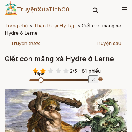
TruyệnXưaTíchCũ
Trang chủ
>
Thần thoại Hy Lạp
>
Giết con mãng xà
Hydre ở Lerne
← Truyện trước
Truyện sau →
Giết con mãng xà Hydre ở Lerne
2
/
5
- 81
phiếu
14px
🖶
🌙