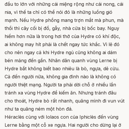
đầu to lớn với những cái miệng rộng như cái nong, cái
nia, vì thế ta chỉ có thể nói đó là những luồng gió
mạnh. Nếu Hydre phồng mang trợn mắt mà phun, mà
thổi thì cây cối bị đổ, gẫy, nhà cửa bị bốc bay. Nguy
hiểm hơn nữa là trong hơi thở của Hydre có khí độc,
ai không may hít phải là chết ngay tức khắc. Vì lẽ đó
cho nên ngay cả khi Hydre ngủ cũng không ai dám
bén mảng đến gần. Nhân dân quanh vùng Lerne bị
Hydre bắt không biết bao nhiêu là bò, ngựa, dê cừu.
Cả đến người nữa, không gia đình nào là không có
người thiệt mạng. Người ta phải dời chỗ ở nhiều lần
tránh xa vùng Hydre để kiếm ăn. Nhưng tránh đâu
cho thoát, Hydre bò rất nhanh, quăng mình đi vun vút
như ta quăng ném một hòn đá.
Héraclès cùng với Iolaos con của Iphiclès đến vùng
Lerne bằng một cỗ xe ngựa. Hai người cho dừng lại ở