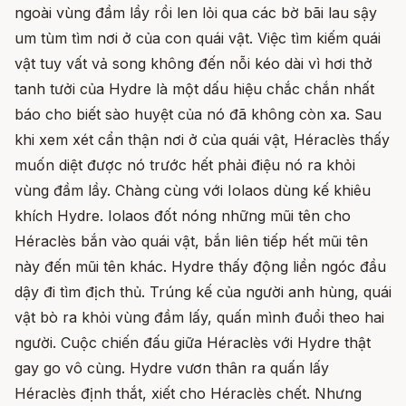
ngoài vùng đầm lầy rồi len lỏi qua các bờ bãi lau sậy
um tùm tìm nơi ở của con quái vật. Việc tìm kiếm quái
vật tuy vất vả song không đến nỗi kéo dài vì hơi thở
tanh tưởi của Hydre là một dấu hiệu chắc chắn nhất
báo cho biết sào huyệt của nó đã không còn xa. Sau
khi xem xét cẩn thận nơi ở của quái vật, Héraclès thấy
muốn diệt được nó trước hết phải điệu nó ra khỏi
vùng đầm lầy. Chàng cùng với Iolaos dùng kế khiêu
khích Hydre. Iolaos đốt nóng những mũi tên cho
Héraclès bắn vào quái vật, bắn liên tiếp hết mũi tên
này đến mũi tên khác. Hydre thấy động liền ngóc đầu
dậy đi tìm địch thủ. Trúng kế của người anh hùng, quái
vật bò ra khỏi vùng đầm lấy, quấn mình đuổi theo hai
người. Cuộc chiến đấu giữa Héraclès với Hydre thật
gay go vô cùng. Hydre vươn thân ra quấn lấy
Héraclès định thắt, xiết cho Héraclès chết. Nhưng