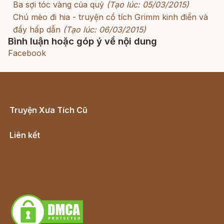
Ba sợi tóc vàng của quỷ
(Tạo lúc: 05/03/2015)
Chú mèo đi hia - truyện cổ tích Grimm kinh điển và
đầy hấp dẫn
(Tạo lúc: 06/03/2015)
Bình luận hoặc góp ý về nội dung
Facebook
Truyện Xưa Tích Cũ
Cổ tích Việt Nam
Liên kết
Lịch vạn niên
Hà Nội cũ - Món ngon Hà Nội
Truyện kiếm hiệp - Ngôn tình
Download - Tải Miễn Phí