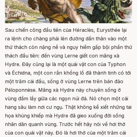
Sau chiến công đầu tiên của Héraclès, Eurysthée lại
ra lệnh cho chàng phải lên đường dấn thân vào một
thử thách còn nặng nề và nguy hiểm gấp bội phần thử
thách đầu tiên: đến vùng Lerne giết con mãng xà
Hydre. Đây cũng lại là một quái vật con của Typhon
và Échidna, một con rắn khổng lồ đã thành tinh có tới
một trăm cái đầu, sống ở vùng Lerne trên bán đảo
Péloponnèse. Mãng xà Hydre này chuyên sống ở
vùng đầm lầy giữa các ngọn núi đá. Nó chọn một cái
hang sâu làm nơi cư ngụ. Thật không kể xiết những tai
họa khủng khiếp mà Hydre đã gieo xuống đời sống
nhân dân quanh vùng. Trước hết hãy nói về hơi thở
của con quái vật này. Đó là hơi thở của một trăm cái