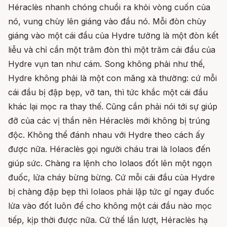
Héraclès nhanh chóng chuồi ra khỏi vòng cuốn của
nó, vung chùy lên giáng vào đầu nó. Mỗi đòn chùy
giáng vào một cái đầu của Hydre tưởng là một đòn kết
liễu và chỉ cần một trăm đòn thì một trăm cái đầu của
Hydre vụn tan như cám. Song không phải như thế,
Hydre không phải là một con mãng xà thường: cứ mỗi
cái đầu bị đập bẹp, vỡ tan, thì tức khắc một cái đầu
khác lại mọc ra thay thế. Cũng cần phải nói tới sự giúp
đỡ của các vị thần nên Héraclès mới không bị trúng
độc. Không thể đánh nhau với Hydre theo cách ấy
được nữa. Héraclès gọi người cháu trai là Iolaos đến
giúp sức. Chàng ra lệnh cho Iolaos đốt lên một ngọn
đuốc, lửa cháy bừng bừng. Cứ mỗi cái đầu của Hydre
bị chàng đập bẹp thì Iolaos phải lập tức gí ngay đuốc
lửa vào đốt luôn để cho không một cái đầu nào mọc
tiếp, kịp thời được nữa. Cứ thế lần lượt, Héraclès hạ