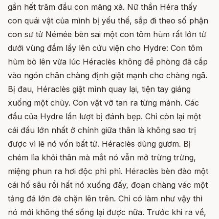
gần hết trăm đầu con mãng xà. Nữ thần Héra thấy
con quái vật của mình bị yếu thế, sắp đi theo số phận
con sư tử Némée bèn sai một con tôm hùm rất lớn từ
dưới vùng đầm lầy lên cứu viện cho Hydre: Con tôm
hùm bò lên vừa lúc Héraclès không đề phòng đã cắp
vào ngón chân chàng định giật mạnh cho chàng ngã.
Bị đau, Héraclès giật mình quay lại, tiện tay giáng
xuống một chùy. Con vật vỡ tan ra từng mảnh. Các
đầu của Hydre lần lượt bị đánh bẹp. Chỉ còn lại một
cái đầu lớn nhất ở chính giữa thân là không sao trị
được vì lẽ nó vốn bất tử. Héraclès dùng gươm. Bị
chém lìa khỏi thân mà mắt nó vẫn mở trừng trừng,
miệng phun ra hơi độc phì phì. Héraclès bèn đào một
cái hố sâu rồi hất nó xuống đấy, đoạn chàng vác một
tảng đá lớn đè chặn lên trên. Chỉ có làm như vậy thì
nó mới không thể sống lại được nữa. Trước khi ra về,