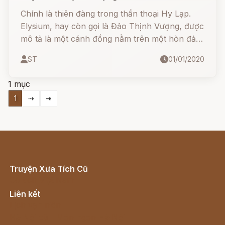
Chính là thiên đàng trong thần thoại Hy Lạp.
Elysium, hay còn gọi là Đảo Thịnh Vượng, được
mô tả là một cánh đồng nằm trên một hòn đảo
cực Tây của thế giới, nơi có khí hậu ôn hòa,
ST
01/01/2020
hoa thơm quả ngọt, có những dòng sông tràn
đầy rượu vang, nơi mà ai đặt chân lên đây đều
1 mục
không còn sầu muộn, âu lo, tận hưởng cuộc
1
⇢
⇥
sống hạnh phúc, may mắn.
Truyện Xưa Tích Cũ
Cổ tích Việt Nam
Liên kết
Lịch vạn niên
Hà Nội cũ - Món ngon Hà Nội