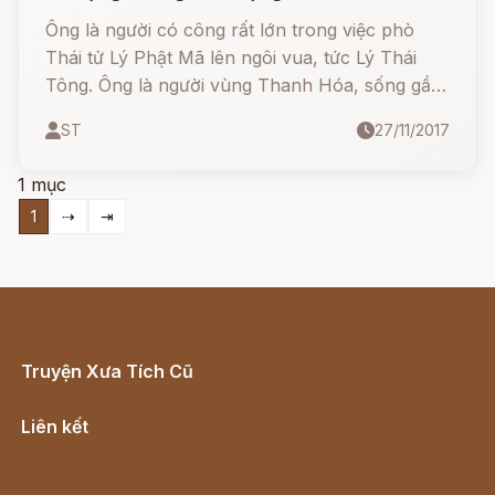
Ông là người có công rất lớn trong việc phò
Thái tử Lý Phật Mã lên ngôi vua, tức Lý Thái
Tông. Ông là người vùng Thanh Hóa, sống gần
hòn núi nhỏ thường gọi núi Bơng (hay là Băng
ST
27/11/2017
Sơn), núi này nhô lên ngay giữa một cánh
đồng. Bởi thế mà mọi người cũng quen gọi Lê
1 mục
Phụng Hiểu với cái tên ông Bơng.
1
⇢
⇥
Truyện Xưa Tích Cũ
Cổ tích Việt Nam
Liên kết
Lịch vạn niên
Hà Nội cũ - Món ngon Hà Nội