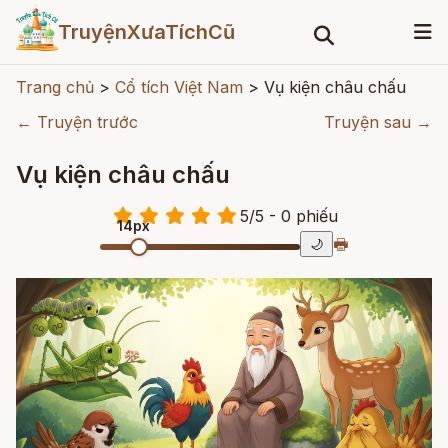
TruyệnXưaTíchCũ
Trang chủ
>
Cổ tích Việt Nam
>
Vụ kiện châu chấu
← Truyện trước
Truyện sau →
Vụ kiện châu chấu
5
/
5
- 0
phiếu
14px
🖶
🌙