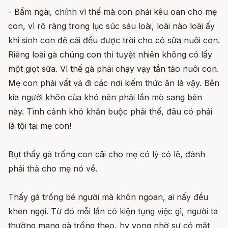
- Bẩm ngài, chính vì thế mà con phải kêu oan cho mẹ
con, vì rõ ràng trong lục súc sáu loài, loài nào loài ấy
khi sinh con đẻ cái đều được trời cho có sữa nuôi con.
Riêng loài gà chúng con thì tuyệt nhiên không có lấy
một giọt sữa. Vì thế gà phải chạy vạy tần tảo nuôi con.
Mẹ con phải vất vả đi các nơi kiếm thức ăn là vậy. Bên
kia người khôn của khó nên phải lần mò sang bên
này. Tình cảnh khó khăn buộc phải thế, đâu có phải
là tội tại mẹ con!
Bụt thấy gà trống con cãi cho mẹ có lý có lẽ, đành
phải thả cho mẹ nó về.
Thấy gà trống bé người mà khôn ngoan, ai nấy đều
khen ngợi. Từ đó mỗi lần có kiện tụng việc gì, người ta
thường mang gà trống theo, hy vọng nhờ sự có mặt