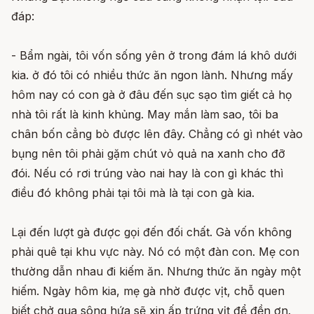
đáp:
- Bẩm ngài, tôi vốn sống yên ở trong đám lá khô dưới
kia. ở đó tôi có nhiều thức ăn ngon lành. Nhưng mấy
hôm nay có con gà ở đâu đến sục sạo tìm giết cả họ
nhà tôi rất là kinh khủng. May mắn làm sao, tôi ba
chân bốn cẳng bò được lên đây. Chẳng có gì nhét vào
bụng nên tôi phải gặm chút vỏ quả na xanh cho đỡ
đói. Nếu có rơi trúng vào nai hay là con gì khác thì
điều đó không phải tại tôi mà là tại con gà kia.
Lại đến lượt gà được gọi đến đối chất. Gà vốn không
phải quê tại khu vực này. Nó có một đàn con. Mẹ con
thường dẫn nhau đi kiếm ăn. Nhưng thức ăn ngày một
hiếm. Ngày hôm kia, mẹ gà nhờ được vịt, chỗ quen
biết chở qua sông hứa sẽ xin ấp trứng vịt để đền ơn.