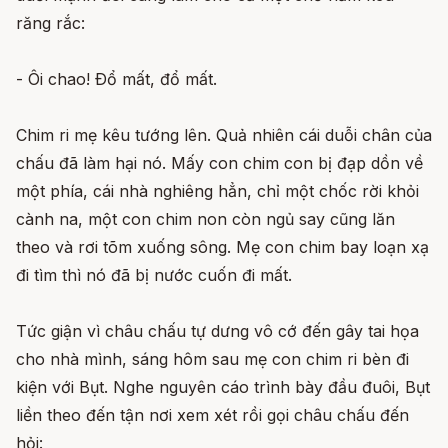
răng rắc:
- Ôi chao! Ðổ mất, đổ mất.
Chim ri mẹ kêu tướng lên. Quả nhiên cái duỗi chân của
chấu đã làm hại nó. Mấy con chim con bị đạp dồn về
một phía, cái nhà nghiêng hẳn, chỉ một chốc rời khỏi
cành na, một con chim non còn ngủ say cũng lăn
theo và rơi tõm xuống sông. Mẹ con chim bay loạn xạ
đi tìm thì nó đã bị nước cuốn đi mất.
Tức giận vì châu chấu tự dưng vô cớ đến gây tai họa
cho nhà mình, sáng hôm sau mẹ con chim ri bèn đi
kiện với Bụt. Nghe nguyên cáo trình bày đầu đuôi, Bụt
liền theo đến tận nơi xem xét rồi gọi châu chấu đến
hỏi: