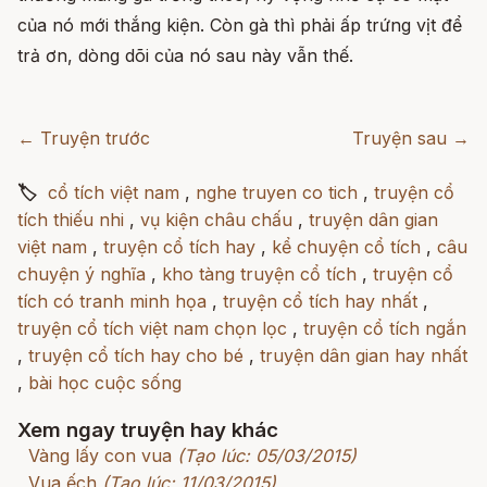
của nó mới thắng kiện. Còn gà thì phải ấp trứng vịt để
trả ơn, dòng dõi của nó sau này vẫn thế.
← Truyện trước
Truyện sau →
🏷
cổ tích việt nam
,
nghe truyen co tich
,
truyện cổ
tích thiếu nhi
,
vụ kiện châu chấu
,
truyện dân gian
việt nam
,
truyện cổ tích hay
,
kể chuyện cổ tích
,
câu
chuyện ý nghĩa
,
kho tàng truyện cổ tích
,
truyện cổ
tích có tranh minh họa
,
truyện cổ tích hay nhất
,
truyện cổ tích việt nam chọn lọc
,
truyện cổ tích ngắn
,
truyện cổ tích hay cho bé
,
truyện dân gian hay nhất
,
bài học cuộc sống
Xem ngay truyện hay khác
Vàng lấy con vua
(Tạo lúc: 05/03/2015)
Vua ếch
(Tạo lúc: 11/03/2015)