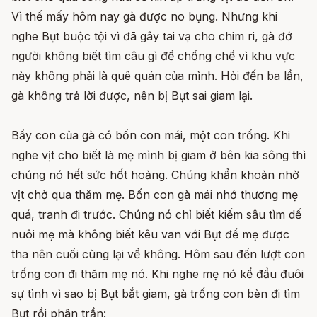
Vì thế mấy hôm nay gà được no bụng. Nhưng khi
nghe Bụt buộc tội vì đã gây tai vạ cho chim ri, gà đớ
người không biết tìm câu gì để chống chế vì khu vực
này không phải là quê quán của mình. Hỏi đến ba lần,
gà không trả lời được, nên bị Bụt sai giam lại.
Bầy con của gà có bốn con mái, một con trống. Khi
nghe vịt cho biết là mẹ mình bị giam ở bên kia sông thì
chúng nó hết sức hốt hoảng. Chúng khẩn khoản nhờ
vịt chở qua thăm mẹ. Bốn con gà mái nhớ thương mẹ
quá, tranh đi trước. Chúng nó chỉ biết kiếm sâu tìm dế
nuôi mẹ mà không biết kêu van với Bụt để mẹ được
tha nên cuối cùng lại về không. Hôm sau đến lượt con
trống con đi thăm mẹ nó. Khi nghe mẹ nó kể đầu đuôi
sự tình vì sao bị Bụt bắt giam, gà trống con bèn đi tìm
Bụt rồi phân trần: