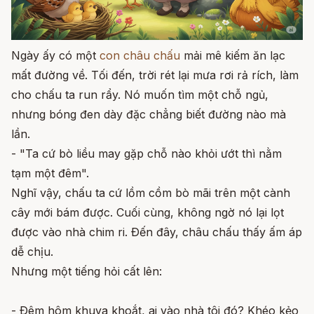
Ngày ấy có một
con châu chấu
mải mê kiếm ăn lạc
mất đường về. Tối đến, trời rét lại mưa rơi rả rích, làm
cho chấu ta run rẩy. Nó muốn tìm một chỗ ngủ,
nhưng bóng đen dày đặc chẳng biết đường nào mà
lần.
- "Ta cứ bò liều may gặp chỗ nào khỏi ướt thì nằm
tạm một đêm".
Nghĩ vậy, chấu ta cứ lồm cồm bò mãi trên một cành
cây mới bám được. Cuối cùng, không ngờ nó lại lọt
được vào nhà chim ri. Ðến đây, châu chấu thấy ấm áp
dễ chịu.
Nhưng một tiếng hỏi cất lên:
- Ðêm hôm khuya khoắt, ai vào nhà tôi đó? Khéo kẻo