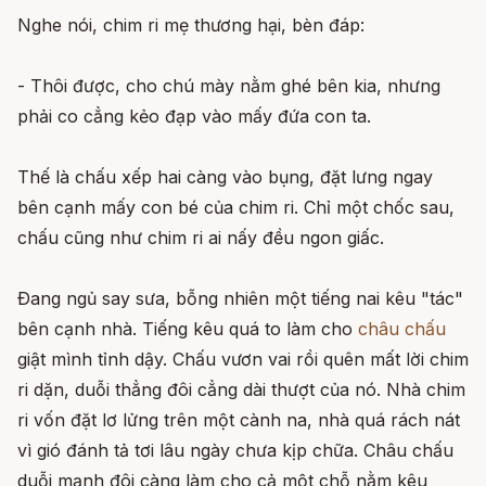
Nghe nói, chim ri mẹ thương hại, bèn đáp:
- Thôi được, cho chú mày nằm ghé bên kia, nhưng
phải co cẳng kẻo đạp vào mấy đứa con ta.
Thế là chấu xếp hai càng vào bụng, đặt lưng ngay
bên cạnh mấy con bé của chim ri. Chỉ một chốc sau,
chấu cũng như chim ri ai nấy đều ngon giấc.
Ðang ngủ say sưa, bỗng nhiên một tiếng nai kêu "tác"
bên cạnh nhà. Tiếng kêu quá to làm cho
châu chấu
giật mình tỉnh dậy. Chấu vươn vai rồi quên mất lời chim
ri dặn, duỗi thẳng đôi cẳng dài thượt của nó. Nhà chim
ri vốn đặt lơ lửng trên một cành na, nhà quá rách nát
vì gió đánh tả tơi lâu ngày chưa kịp chữa. Châu chấu
duỗi mạnh đôi càng làm cho cả một chỗ nằm kêu