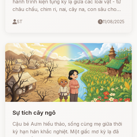
hành trình kiện tụng kỳ lạ giữa các loài vật - từ
châu chấu, chim ri, nai, cây na, con sâu cho
đến gà và vịt.
ST
11/08/2025
Sự tích cây ngô
Cậu bé Aưm hiếu thảo, sống cùng mẹ giữa thời
kỳ hạn hán khắc nghiệt. Một giấc mơ kỳ lạ đã