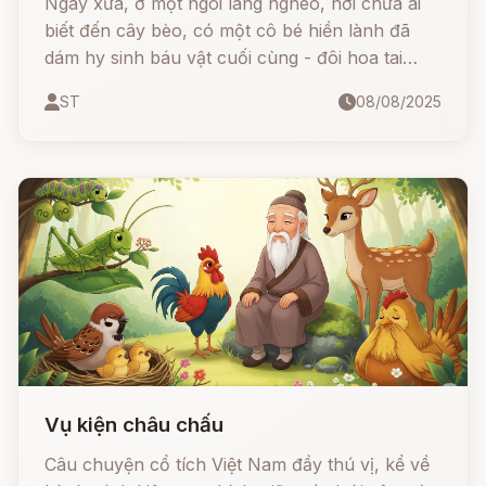
Ngày xưa, ở một ngôi làng nghèo, nơi chưa ai
biết đến cây bèo, có một cô bé hiền lành đã
dám hy sinh báu vật cuối cùng - đôi hoa tai
ngọc quý do mẹ để lại - để cứu cánh đồng lúa
ST
08/08/2025
khỏi mất mùa. Nhờ tấm lòng nhân hậu, cô
được Bụt giúp đỡ, tạo ra loài bèo hoa dâu kỳ
diệu, giúp cả làng thoát khỏi nạn đói. Về sau,
người dân tôn kính cô là Bà Chúa Bèo và lập
đền thờ tại Thái Bình.
Vụ kiện châu chấu
Câu chuyện cổ tích Việt Nam đầy thú vị, kể về