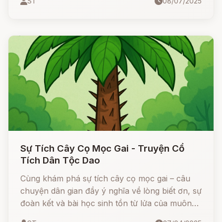
ST
08/07/2025
nhất để thoát thân: giải một câu đố quỷ quái.
Liệu họ có vượt qua được mưu mẹo của ác quỷ
nhờ sự giúp đỡ kỳ lạ từ… chính bà nội của nó?
Sự Tích Cây Cọ Mọc Gai - Truyện Cổ
Tích Dân Tộc Dao
Cùng khám phá sự tích cây cọ mọc gai – câu
chuyện dân gian đầy ý nghĩa về lòng biết ơn, sự
đoàn kết và bài học sinh tồn từ lửa của muôn
loài.