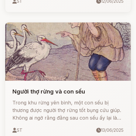
ST
12/06/2025
Người thợ rừng và con sếu
Trong khu rừng yên bình, một con sếu bị
thương được người thợ rừng tốt bụng cứu giúp.
Không ai ngờ rằng đằng sau con sếu ấy lại là
một điều kỳ diệu. Một câu chuyện cổ tích cảm
ST
13/06/2025
động về lòng nhân ái, sự biết ơn và hậu quả