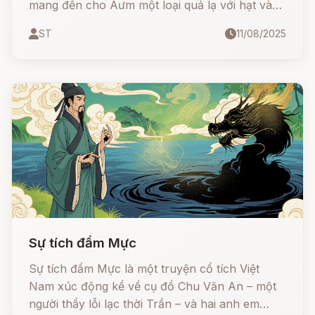
mang đến cho Aưm một loại quả lạ với hạt vàng
óng, từ đó trở thành cây ngô – cứu cả bản làng
ST
11/08/2025
thoát khỏi đói khát.
Sự tích đầm Mực
Sự tích đầm Mực là một truyện cổ tích Việt
Nam xúc động kể về cụ đồ Chu Văn An – một
người thầy lỗi lạc thời Trần – và hai anh em