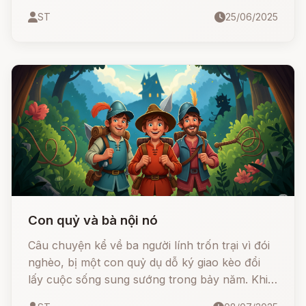
thuồng luồng học trò của cụ. Khi vùng Thanh
ST
25/06/2025
Đàm gặp đại hạn, thầy trò cùng nhau tìm cách
cứu dân bằng một trận mưa kỳ diệu từ... chiếc
nghiên mực. Nhưng việc trái ý trời lại dẫn đến bi
kịch đau lòng...
Con quỷ và bà nội nó
Câu chuyện kể về ba người lính trốn trại vì đói
nghèo, bị một con quỷ dụ dỗ ký giao kèo đổi
lấy cuộc sống sung sướng trong bảy năm. Khi
thời hạn đến gần, họ chỉ còn một cách duy