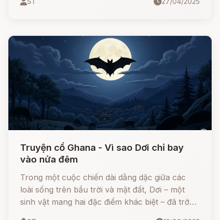
ST
27/04/2025
Truyện cổ Ghana - Vì sao Dơi chỉ bay
vào nửa đêm
Trong một cuộc chiến dài dằng dặc giữa các
loài sống trên bầu trời và mặt đất, Dơi – một
sinh vật mang hai đặc điểm khác biệt – đã trở
thành biểu tượng cho sự cô lập và khác biệt.