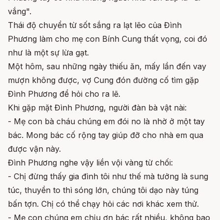
vắng".
Thái độ chuyển từ sốt sắng ra lạt lẽo của Đình
Phương làm cho mẹ con Bính Cung thất vọng, coi đó
như là một sự lừa gạt.
Một hôm, sau những ngày thiếu ăn, mấy lần đến vay
mượn không được, vợ Cung đón đường cố tìm gặp
Đình Phương để hỏi cho ra lẽ.
Khi gặp mặt Đình Phương, người đàn bà vật nài:
- Mẹ con bà cháu chúng em đói no là nhờ ở một tay
bác. Mong bác cố rộng tay giúp đỡ cho nhà em qua
được vận này.
Đình Phương nghe vậy liền vội vàng từ chối:
- Chị đừng thấy gia đình tôi như thế mà tưởng là sung
túc, thuyền to thì sóng lớn, chúng tôi dạo này túng
bấn tợn. Chị có thể chạy hỏi các nơi khác xem thử.
- Mẹ con chúng em chịu ơn bác rất nhiều, không bao