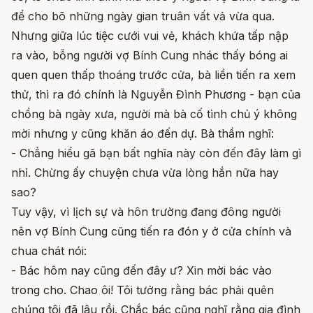
để cho bõ những ngày gian truân vất vả vừa qua.
Nhưng giữa lúc tiệc cưới vui vẻ, khách khứa tấp nập
ra vào, bỗng người vợ Bính Cung nhác thấy bóng ai
quen quen thấp thoáng trước cửa, bà liền tiến ra xem
thử, thì ra đó chính là Nguyễn Đình Phương - bạn của
chồng bà ngày xưa, người mà bà cố tình chủ ý không
mời nhưng y cũng khăn áo đến dự. Bà thầm nghĩ:
- Chẳng hiểu gã bạn bất nghĩa này còn đến đây làm gì
nhỉ. Chừng ấy chuyện chưa vừa lòng hắn nữa hay
sao?
Tuy vậy, vì lịch sự và hôn trường đang đông người
nên vợ Bính Cung cũng tiến ra đón y ở cửa chính và
chua chát nói:
- Bác hôm nay cũng đến đây ư? Xin mời bác vào
trong cho. Chao ôi! Tôi tưởng rằng bác phải quên
chúng tôi đã lâu rồi. Chắc bác cũng nghĩ rằng gia đình