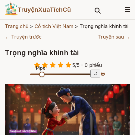
TruyệnXưaTíchCũ
Trang chủ
>
Cổ tích Việt Nam
>
Trọng nghĩa khinh tài
← Truyện trước
Truyện sau →
Trọng nghĩa khinh tài
5
/
5
- 0
phiếu
14px
🖶
🌙