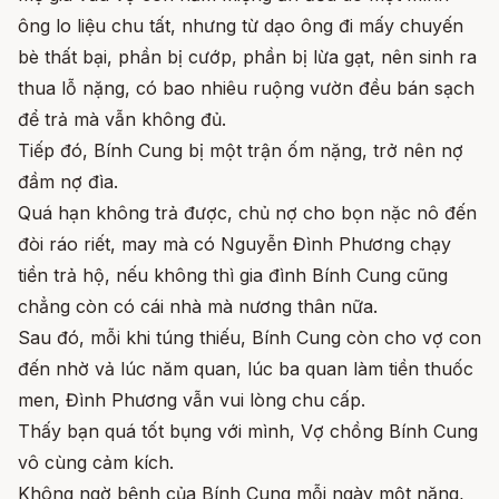
ông lo liệu chu tất, nhưng từ dạo ông đi mấy chuyến
bè thất bại, phần bị cướp, phần bị lừa gạt, nên sinh ra
thua lỗ nặng, có bao nhiêu ruộng vườn đều bán sạch
để trả mà vẫn không đủ.
Tiếp đó, Bính Cung bị một trận ốm nặng, trở nên nợ
đầm nợ đìa.
Quá hạn không trả được, chủ nợ cho bọn nặc nô đến
đòi ráo riết, may mà có Nguyễn Đình Phương chạy
tiền trả hộ, nếu không thì gia đình Bính Cung cũng
chẳng còn có cái nhà mà nương thân nữa.
Sau đó, mỗi khi túng thiếu, Bính Cung còn cho vợ con
đến nhờ vả lúc năm quan, lúc ba quan làm tiền thuốc
men, Đình Phương vẫn vui lòng chu cấp.
Thấy bạn quá tốt bụng với mình, Vợ chồng Bính Cung
vô cùng cảm kích.
Không ngờ bệnh của Bính Cung mỗi ngày một nặng,