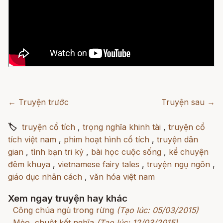
← Truyện trước
Truyện sau →
🏷
truyện cổ tích
,
trọng nghĩa khinh tài
,
truyện cổ
tích việt nam
,
phim hoạt hình cổ tích
,
truyện dân
gian
,
tình bạn tri kỷ
,
bài học cuộc sống
,
kể chuyện
đêm khuya
,
vietnamese fairy tales
,
truyện ngụ ngôn
,
giáo dục nhân cách
,
văn hóa việt nam
Xem ngay truyện hay khác
Công chúa ngủ trong rừng
(Tạo lúc: 05/03/2015)
Mèo, chuột kết nghĩa
(Tạo lúc: 12/03/2015)