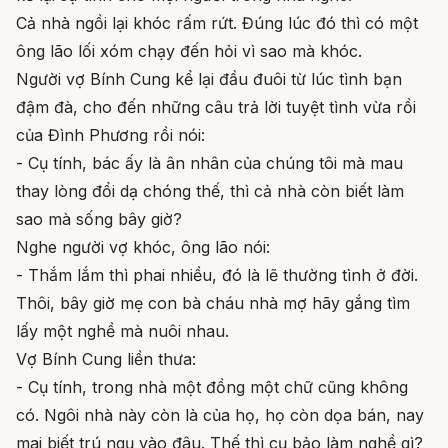
Cả nhà ngồi lại khóc rấm rứt. Đúng lúc đó thì có một
ông lão lối xóm chạy đến hỏi vì sao mà khóc.
Người vợ Bính Cung kể lại đầu đuôi từ lúc tình bạn
đậm đà, cho đến những câu trả lời tuyệt tình vừa rồi
của Đình Phương rồi nói:
- Cụ tính, bác ấy là ân nhân của chúng tôi mà mau
thay lòng đổi dạ chóng thế, thì cả nhà còn biết làm
sao mà sống bây giờ?
Nghe người vợ khóc, ông lão nói:
- Thắm lắm thì phai nhiều, đó là lẽ thường tình ở đời.
Thôi, bây giờ mẹ con bà cháu nhà mợ hãy gắng tìm
lấy một nghề mà nuôi nhau.
Vợ Bính Cung liền thưa:
- Cụ tính, trong nhà một đồng một chữ cũng không
có. Ngôi nhà này còn là của họ, họ còn dọa bán, nay
mai biết trú ngụ vào đâu. Thế thì cụ bảo làm nghề gì?