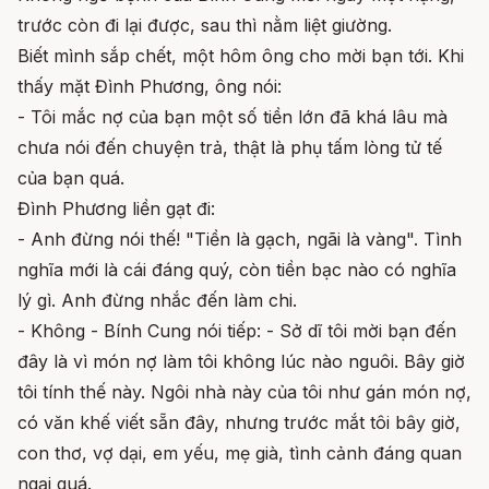
trước còn đi lại được, sau thì nằm liệt giường.
Biết mình sắp chết, một hôm ông cho mời bạn tới. Khi
thấy mặt Đình Phương, ông nói:
- Tôi mắc nợ của bạn một số tiền lớn đã khá lâu mà
chưa nói đến chuyện trả, thật là phụ tấm lòng tử tế
của bạn quá.
Đình Phương liền gạt đi:
- Anh đừng nói thế! "Tiền là gạch, ngãi là vàng". Tình
nghĩa mới là cái đáng quý, còn tiền bạc nào có nghĩa
lý gì. Anh đừng nhắc đến làm chi.
- Không - Bính Cung nói tiếp: - Sở dĩ tôi mời bạn đến
đây là vì món nợ làm tôi không lúc nào nguôi. Bây giờ
tôi tính thế này. Ngôi nhà này của tôi như gán món nợ,
có văn khế viết sẵn đây, nhưng trước mắt tôi bây giờ,
con thơ, vợ dại, em yếu, mẹ già, tình cảnh đáng quan
ngại quá.