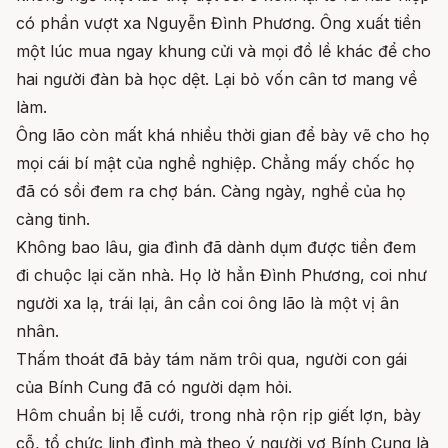
có phần vượt xa Nguyễn Đình Phương. Ông xuất tiền
một lúc mua ngay khung cửi và mọi đồ lề khác để cho
hai người đàn bà học dệt. Lại bỏ vốn cân tơ mang về
làm.
Ông lão còn mất khá nhiều thời gian để bày vẽ cho họ
mọi cái bí mật của nghề nghiệp. Chẳng mấy chốc họ
đã có sồi đem ra chợ bán. Càng ngày, nghề của họ
càng tinh.
Không bao lâu, gia đình đã dành dụm được tiền đem
đi chuộc lại căn nhà. Họ lờ hẳn Đình Phương, coi như
người xa lạ, trái lại, ân cần coi ông lão là một vị ân
nhân.
Thấm thoát đã bảy tám năm trôi qua, người con gái
của Bính Cung đã có người dạm hỏi.
Hôm chuẩn bị lễ cưới, trong nhà rộn rịp giết lợn, bày
cỗ, tổ chức linh đình mà theo ý người vợ Bính Cung là