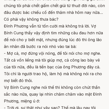
chúng tôi phải chết giấm chết giúi từ thuở đời nào, còn
đâu được bác chiếu cố đến thăm nhà hôm nay nữa…
Có phải vậy không thưa bác?
Đình Phương vẫn từ tốn cười mà không trả lời. Vợ
Bính Cung thấy vậy định tìm những câu đau hơn nữa
để nói cho y biết mặt, nhưng đúng lúc đó thì ông lão
ân nhân đã bước ra nói nhỏ vào tai bà:
- Mợ cả, mợ đừng vội nóng, để tôi nói cho mợ nghe.
Tất cả vốn liếng mà tôi giúp mợ, cả công lao bày vẽ
của tôi nữa, đều là tiền bạc của ông Phương đây cả.
Tôi chỉ là người trao hộ, làm hộ mà không nói ra cho
mợ biết đó thôi.
Vợ Bính Cung nghe nói thế thì không còn chút thần
sắc nào nữa, quay lại nhìn chăm chăm vào mặt Đình
Phương, miệng ú ớ:
- Trời ơi, sự thật như vậy sao? Thế mà lâu nay tôi