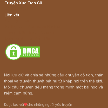
Truyện Xưa Tích Cũ
Cổ tích Việt Nam
Liên kết
Lịch vạn niên
Hà Nội cũ - Món ngon Hà Nội
Truyện kiếm hiệp - Ngôn tình
Download - Tải Miễn Phí
Nơi lưu giữ và chia sẻ những câu chuyện cổ tích, thần
thoại và truyền thuyết bất hủ từ khắp nơi trên thế giới.
Mỗi câu chuyện đều mang trong mình một bài học và
niềm cảm hứng.
Được tạo với
cho những người yêu truyện