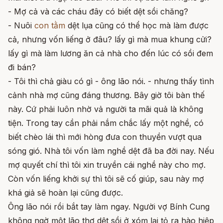
- Mợ cả và các cháu đây có biết dệt sồi chăng?
- Nuôi
con tằm
dệt lụa cũng có thể học mà làm được
cả, nhưng vốn liếng ở đâu? lấy gì mà mua khung cửi?
lấy gì mà làm lương ăn cả nhà cho đến lúc có sồi đem
đi bán?
- Tôi thì chả giàu có gì - ông lão nói. - nhưng thấy tình
cảnh nhà mợ cũng đáng thương. Bây giờ tôi bàn thế
này. Cứ phải luôn nhờ vả người ta mãi quả là không
tiện. Trong tay cần phải nắm chắc lấy một nghề, có
biết chèo lái thì mới hòng đưa con thuyền vượt qua
sóng gió. Nhà tôi vốn làm nghề dệt đã ba đời nay. Nếu
mợ quyết chí thì tôi xin truyền cái nghề này cho mợ.
Còn vốn liếng khởi sự thì tôi sẽ cố giúp, sau này mợ
khá giả sẽ hoàn lại cũng được.
Ông lão nói rồi bắt tay làm ngay. Người vợ Bính Cung
không ngờ một lão thợ dệt sồi ở xóm lại tỏ ra hào hiệp