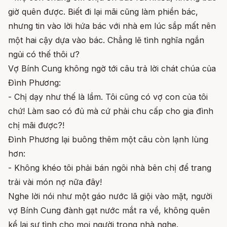
giờ quên được. Biết đi lại mãi cũng làm phiền bác,
nhưng tin vào lời hứa bác với nhà em lúc sắp mất nên
một hai cậy dựa vào bác. Chẳng lẽ tình nghĩa ngắn
ngủi có thế thôi ư?
Vợ Bính Cung không ngờ tới câu trả lời chát chúa của
Đình Phương:
- Chị dạy như thế là lầm. Tôi cũng có vợ con của tôi
chứ! Làm sao có đủ mà cứ phải chu cấp cho gia đình
chị mãi được?!
Đình Phương lại buông thêm một câu còn lạnh lùng
hơn:
- Không khéo tôi phải bán ngôi nhà bên chị để trang
trải vài món nợ nữa đây!
Nghe lời nói như một gáo nước lã giội vào mặt, người
vợ Bính Cung đành gạt nước mắt ra về, không quên
kể lại sự tình cho mọi người trong nhà nghe.