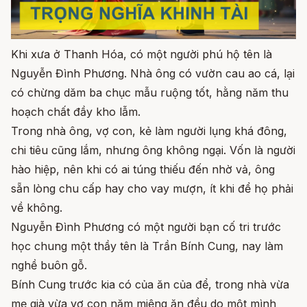
Khi xưa ở Thanh Hóa, có một người phú hộ tên là
Nguyễn Đình Phương. Nhà ông có vườn cau ao cá, lại
có chừng dăm ba chục mẫu ruộng tốt, hằng năm thu
hoạch chất đầy kho lẫm.
Trong nhà ông, vợ con, kẻ làm người lụng khá đông,
chi tiêu cũng lắm, nhưng ông không ngại. Vốn là người
hào hiệp, nên khi có ai túng thiếu đến nhờ vả, ông
sẵn lòng chu cấp hay cho vay mượn, ít khi để họ phải
về không.
Nguyễn Đình Phương có một người bạn cố tri trước
học chung một thầy tên là Trần Bính Cung, nay làm
nghề buôn gỗ.
Bính Cung trước kia có của ăn của để, trong nhà vừa
mẹ già vừa vợ con năm miệng ăn đều do một mình