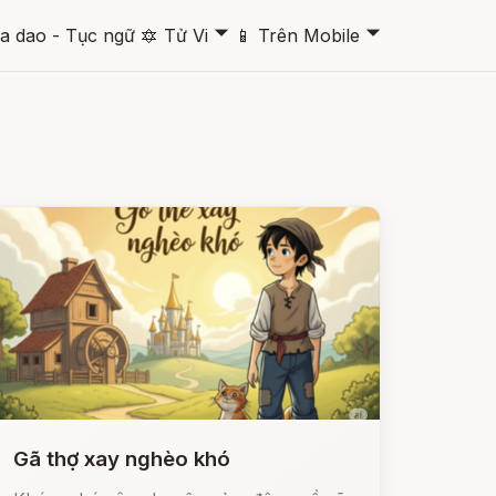
🞃
🞃
a dao - Tục ngữ
🔯
Tử Vi
📱
Trên Mobile
Gã thợ xay nghèo khó