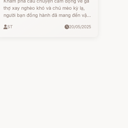
Khám phá câu chuyện cảm động về gã
thợ xay nghèo khó và chú mèo kỳ lạ,
người bạn đồng hành đã mang đến vận
may và cuộc sống giàu sang. Truyện cổ
ST
20/05/2025
Grimm đầy ý nghĩa về lòng tốt và sự bất
ngờ của số phận.