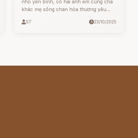
nhỏ yên bình, có hai anh em cùng cha
khác mẹ sống chan hòa thương yêu
nhau như ruột thịt. Nhưng ẩn sau mái
ST
23/10/2025
nhà yên ấm ấy... lại là một mưu toan
độc ác của người mẹ ghẻ tham lam và
tàn nhẫn