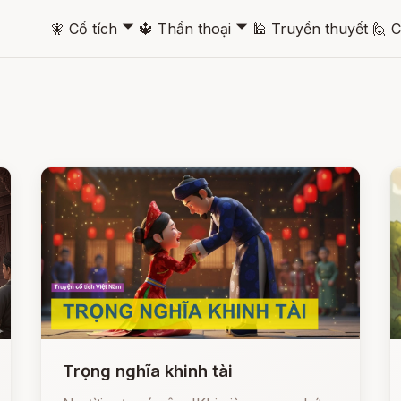
🞃
🞃
🧚
Cổ tích
🔱
Thần thoại
🕌
Truyền thuyết
🙋
C
Trọng nghĩa khinh tài