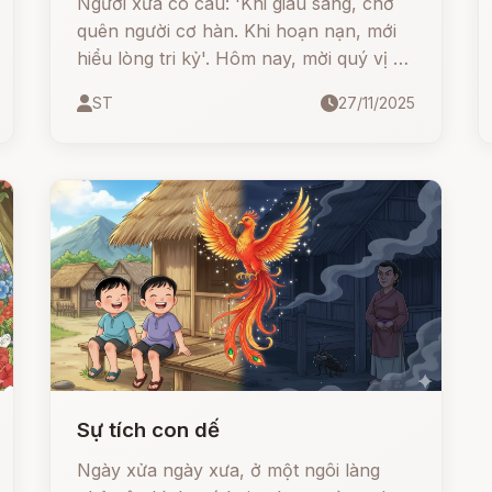
Người xưa có câu: 'Khi giàu sang, chớ
quên người cơ hàn. Khi hoạn nạn, mới
hiểu lòng tri kỷ'. Hôm nay, mời quý vị và
các bạn cùng lắng nghe câu chuyện
ST
27/11/2025
'Trọng Nghĩa Khinh Tài', một giai thoại
tuyệt đẹp về tình bạn và nghệ thuật
giúp người tinh tế của người xưa
Sự tích con dế
Ngày xửa ngày xưa, ở một ngôi làng