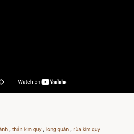
hành
,
thần kim quy
,
long quân
,
rùa kim quy