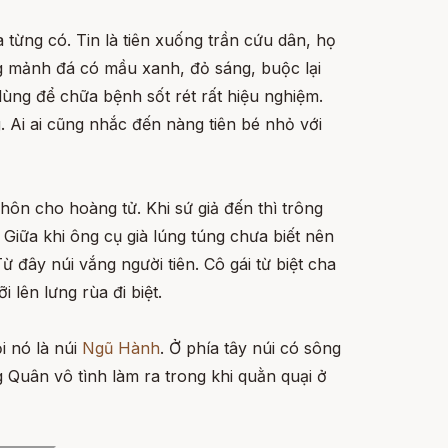
từng có. Tin là tiên xuống trần cứu dân, họ
ng mảnh đá có mầu xanh, đỏ sáng, buộc lại
ùng để chữa bệnh sốt rét rất hiệu nghiệm.
. Ai ai cũng nhắc đến nàng tiên bé nhỏ với
hôn cho hoàng tử. Khi sứ giả đến thì trông
 Giữa khi ông cụ già lúng túng chưa biết nên
ừ đây núi vắng người tiên. Cô gái từ biệt cha
 lên lưng rùa đi biệt.
i nó là núi
Ngũ Hành
. Ở phía tây núi có sông
Quân vô tình làm ra trong khi quằn quại ở