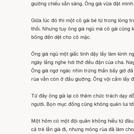
giường chiếu sẵn sàng. Ông già vừa đặt mình
Giữa lúc đó thì một cô gái bé từ trong lòng 
thổi. Nhưng tuy ông già ngủ mà cô gái cũng
bông đến dệt cho cô mặc.
Ông già ngủ một giấc tỉnh dậy lấy làm kinh 
ngày lắng nghe hơi thở đều đặn của cha. Nay
Ông già ngơ ngác nhìn trứng thần bấy giờ đã
rùa vẫn còn ở đầu giường. Ông vội cầm lấy đ
Từ đây ông già lại có thêm chức trách dạy d
người. Bọn mục đồng cũng không quên lui tới
Một hôm có một đội quân không hiểu từ đâu l
cả trẻ lẫn già đi, nhưng móng rùa đã làm ch