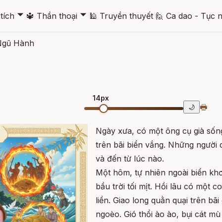
🞃
🞃
tích
🔱
Thần thoại
🕌
Truyền thuyết
🙋
Ca dao - Tục 
 Ngũ Hành
14px
🖶
🌙
Ngày xưa, có một ông cụ già sốn
trên bãi biển vắng. Những người 
và đến từ lúc nào.
Một hôm, tự nhiên ngoài biển khơ
bầu trời tối mịt. Hồi lâu có một c
liền. Giao long quằn quại trên bã
ngoèo. Gió thổi ào ào, bụi cát m