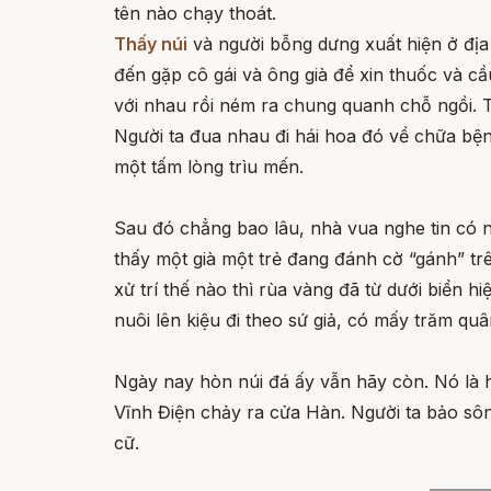
tên nào chạy thoát.
Thấy núi
và người bỗng dưng xuất hiện ở địa
đến gặp cô gái và ông già để xin thuốc và c
với nhau rồi ném ra chung quanh chỗ ngồi. 
Người ta đua nhau đi hái hoa đó về chữa bện
một tấm lòng trìu mến.
Sau đó chẳng bao lâu, nhà vua nghe tin có n
thấy một già một trẻ đang đánh cờ “gánh” trê
xử trí thế nào thì rùa vàng đã từ dưới biển h
nuôi lên kiệu đi theo sứ giả, có mấy trăm quân
Ngày nay hòn núi đá ấy vẫn hãy còn. Nó là h
Vĩnh Điện chảy ra cửa Hàn. Người ta bảo sô
cữ.