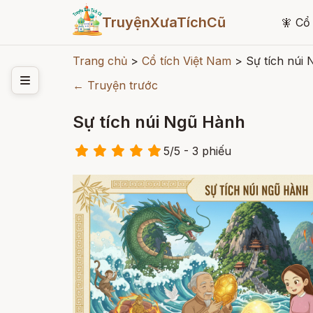
TruyệnXưaTíchCũ
🧚
Cổ 
Trang chủ
>
Cổ tích Việt Nam
>
Sự tích núi
← Truyện trước
Sự tích núi Ngũ Hành
5
/
5
- 3
phiếu