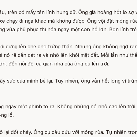
âu, trên có mấy tên lính hung dữ. Ông già hoảng hốt lo s
 xe chạy đi ngả khác mà không được. Ông vội đặt móng rùa 
ng vừa phủ phục thì hóa ngay một con hổ lớn. Bọn lính trê
tới dựng lên che cho trứng thần. Nhưng ông không ngờ rằn
i nó rẽ dần cát ra và nhô lên khỏi mặt đất. Mỗi lần như thế 
n, đến nỗi đội cả gian nhà của ông cụ lên trời.
 sức của mình bé lại. Tuy nhiên, ông vẫn hết lòng vì trứn
ng ngày một phình to ra. Không những nó nhô cao lên trờ
ng lồ.
ô lại đốt cháy. Ông cụ cầu cứu với móng rùa. Tự nhiên tron