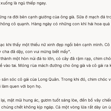
 xuống là ngủ thiếp ngay.
trứng ra đời bên cạnh giường của ông già. Sữa ở mạch đá tr
 không cô quạnh. Hàng ngày có những con khỉ hái hoa quả
ngạc khi thấy một thiếu nữ xinh đẹp ngồi bên cạnh mình. Cô
 cha đã dậy, con vui mừng biết mấy".
 thành một hòn núi đá to lớn, cỏ cây đã rậm rạp, chim ch
ể vào tai. Móng rùa mách đường cho ông già và cô gái ra k
ỗ săn sóc cô gái của Long Quân. Trong khi đó, chim chóc 
 làm quen với bọn họ.
ại, mặt mũi hung ác, gươm tuốt sáng lòe, đến bổ vây chiếm
o chúng chết không kịp ngáp. Cả một vòng lửa rất dày ùn 