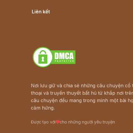
Cổ tích Việt Nam
Liên kết
Lịch vạn niên
Hà Nội cũ - Món ngon Hà Nội
Truyện kiếm hiệp - Ngôn tình
Download - Tải Miễn Phí
Nơi lưu giữ và chia sẻ những câu chuyện cổ t
thoại và truyền thuyết bất hủ từ khắp nơi trên
câu chuyện đều mang trong mình một bài họ
cảm hứng.
Được tạo với
cho những người yêu truyện