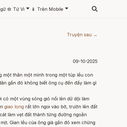
🞃
🞃
ngữ
🔯
Tử Vi
📱
Trên Mobile
Truyện sau →
09-10-2025
g một thân một mình trong một túp lều con
dân gần đó không biết ông cụ đến đấy làm gì
i có một vùng sóng gió nổi lên dữ dội làm
on
giao long
rất lớn ngoi vào bờ, trườn lên đất
i cát làm vẹt đất thành từng đường ngoằn
ù mịt. Gian lều của ông già gần đó xem chừng