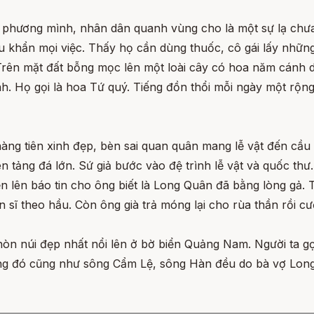
 phương mình, nhân dân quanh vùng cho là một sự lạ chưa 
ầu khẩn mọi việc. Thấy họ cần dùng thuốc, cô gái lấy nhữ
Trên mặt đất bỗng mọc lên một loài cây có hoa năm cánh d
h. Họ gọi là hoa Tứ quý. Tiếng đồn thổi mỗi ngày một rộng
àng tiên xinh đẹp, bèn sai quan quân mang lễ vật đến cầu 
n tảng đá lớn. Sứ giả bước vào đệ trình lễ vật và quốc thư.
iện lên báo tin cho ông biết là Long Quân đã bằng lòng gả. T
 sĩ theo hầu. Còn ông già trả móng lại cho rùa thần rồi cưỡi
òn núi đẹp nhất nổi lên ở bờ biển Quảng Nam. Người ta gọ
ng đó cũng như sông Cẩm Lệ, sông Hàn đều do bà vợ Long 