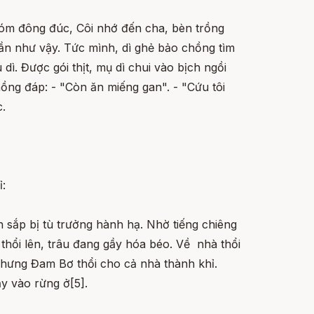
 xóm đông đúc, Côi nhớ đến cha, bèn trồng
lần như vậy. Tức mình, dì ghẻ bảo chồng tìm
 dì. Được gói thịt, mụ dì chui vào bịch ngồi
hồng đáp: - "Còn ăn miếng gan". - "Cứu tôi
c.
:
h sắp bị tù trưởng hành hạ. Nhờ tiếng chiêng
 thổi lên, trâu đang gầy hóa béo. Về nhà thổi
 nhưng Đam Bơ thổi cho cả nhà thành khỉ.
y vào rừng ở[5].