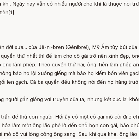
 khỉ. Ngày nay vẫn có nhiều người cho khỉ là thuộc nòi trưở
iên[1].
đời xưa... của Jê-ni-bren (Génibrel), Mỹ Ấm tùy bút của 
o quyển thứ nhất thì để làm cho cô gái trở nên xinh đẹp, 
ông làm phép. Theo quyển thứ hai, ông Tiên làm phép ấn 
hông bảo họ lội xuống giếng mà bảo họ kiếm bốn viên gạch
gồi lên gạch. Cả ba quyển đều không nói đến họ hàng trưở
 người gần giống với truyện của ta, nhưng kết cục lại khô
trần để thử con người. Hồi ấy có một cô gái mồ côi đi ở ch
ời hóa làm một ông lão ghẻ lở đến chỗ bọn con gái, bảo c
i mồ cô vui lòng cõng ông sang. Sau khi qua khe, ông lão 