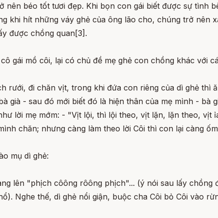
trở nên béo tốt tươi đẹp. Khi bọn con gái biết được sự tìn
khi hít những váy ghẻ của ông lão cho, chúng trở nên xấu
lấy được chồng quan[3].
ô gái mồ côi, lại có chủ đề mẹ ghẻ con chồng khác với cá
 rưới, đi chăn vịt, trong khi đứa con riêng của dì ghẻ thì
à già - sau đó mới biết đó là hiện thân của mẹ mình - bà g
ư lời mẹ mớm: - "Vịt lội, thì lội theo, vịt lặn, lặn theo, vịt ỉ
mình chăn; nhưng càng làm theo lời Côi thì con lại càng ốm
ào mụ dì ghẻ:
ng lên "phịch côông rôông phịch"... (ý nói sau lấy chồng 
khổ). Nghe thế, dì ghẻ nổi giận, buộc cha Côi bỏ Côi vào 