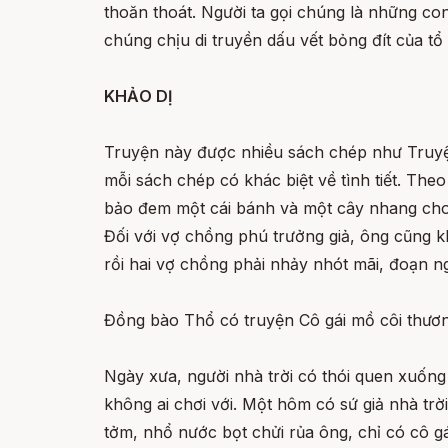
thoăn thoát. Người ta gọi chúng là những con
chúng chịu di truyền dấu vết bỏng đít của tổ t
KHẢO DỊ
Truyện này được nhiều sách chép như Truyện 
mỗi sách chép có khác biệt về tình tiết. The
bảo đem một cái bánh và một cây nhang cho 
Đối với vợ chồng phú trưởng giả, ông cũng k
rồi hai vợ chồng phải nhảy nhót mãi, đoạn n
Đồng bào Thổ có truyện Cô gái mồ côi thương
Ngày xưa, người nhà trời có thói quen xuống 
không ai chơi với. Một hôm có sứ giả nhà tr
tởm, nhổ nước bọt chửi rủa ông, chỉ có cô gá