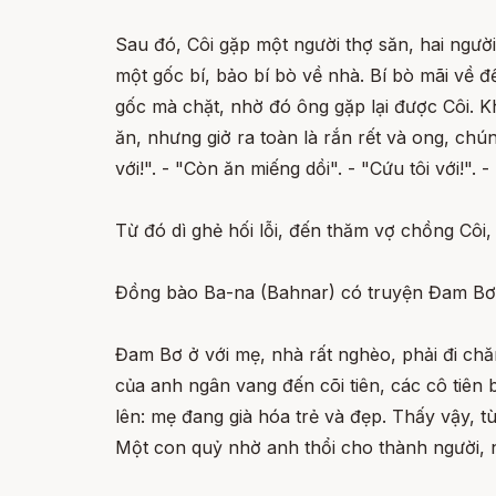
Sau đó, Côi gặp một người thợ săn, hai ngườ
một gốc bí, bảo bí bò về nhà. Bí bò mãi về 
gốc mà chặt, nhờ đó ông gặp lại được Côi. Khi 
ăn, nhưng giở ra toàn là rắn rết và ong, chú
với!". - "Còn ăn miếng dồi". - "Cứu tôi với!".
Từ đó dì ghẻ hối lỗi, đến thăm vợ chồng Côi, 
Đồng bào Ba-na (Bahnar) có truyện Đam Bơ có
Đam Bơ ở với mẹ, nhà rất nghèo, phải đi chă
của anh ngân vang đến cõi tiên, các cô tiên 
lên: mẹ đang già hóa trẻ và đẹp. Thấy vậy, 
Một con quỷ nhờ anh thổi cho thành người, n