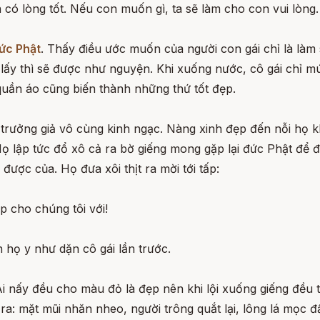
n có lòng tốt. Nếu con muốn gì, ta sẽ làm cho con vui lòng.
ức Phật
. Thấy điều ước muốn của người con gái chỉ là làm 
ấy thì sẽ được như nguyện. Khi xuống nước, cô gái chỉ mú
 quần áo cũng biến thành những thứ tốt đẹp.
 trưởng giả vô cùng kinh ngạc. Nàng xinh đẹp đến nỗi họ 
 lập tức đổ xô cả ra bờ giếng mong gặp lại đức Phật để đư
ược của. Họ đưa xôi thịt ra mời tới tấp:
úp cho chúng tôi với!
 họ y như dặn cô gái lần trước.
Ai nấy đều cho màu đỏ là đẹp nên khi lội xuống giếng đều
 ra: mặt mũi nhăn nheo, người trông quắt lại, lông lá mọc đ