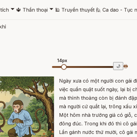
🞃
🞃
tích
🔱
Thần thoại
🕌
Truyền thuyết
🙋
Ca dao - Tục 
khỉ
14px
🖶
🌙
Ngày xưa có một người con gái đi
việc quần quật suốt ngày, lại bị c
mà thỉnh thoảng còn bị đánh đập 
mà người cứ quắt lại, trông xấu xí
Một hôm nhà trưởng giả có giỗ, 
đông đúc. Trong khi đó thì cô gái
Lần gánh nước thứ mười, cô gái m