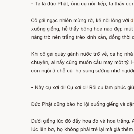
- Ta là đức Phật, ông cụ nói tiếp, ta thấy co
Cô gái ngạc nhiên mừng rỡ, kể nỗi lòng với
đ
xuống giếng, hễ thấy bông hoa nào đẹp mút l
nàng trở nên trắng trẻo xinh xắn, đồng thời
Khi cô gái quảy gánh nước trở về, cả họ nhà
chuyện, ai nấy cũng muốn cầu may một tý. Họ
còn ngồi ở chỗ cũ, họ sung sướng như người đ
- Này cụ xơi đi! Cụ xơi đi! Rồi cụ làm phúc gi
Đức Phật cũng bảo họ lội xuống giếng và dặn
Dưới giếng lúc đó đầy hoa đỏ và hoa trắng. 
lúc lên bờ, họ không phải trẻ lại mà già thêm