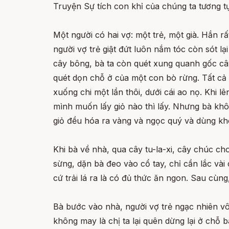
Truyện Sự tích con khỉ của chúng ta tương t
Một người có hai vợ: một trẻ, một già. Hắn rấ
người vợ trẻ giật đứt luôn nắm tóc còn sót lạ
cây bông, bà ta còn quét xung quanh gốc cây
quét dọn chỗ ở của một con bò rừng. Tất cả 
xuống chi một lần thôi, dưới cái ao nọ. Khi l
mình muốn lấy giỏ nào thì lấy. Nhưng bà khô
giỏ đều hóa ra vàng và ngọc quý và dùng kh
Khi bà về nhà, qua cây tu-la-xi, cây chúc c
sừng, dặn bà đeo vào cổ tay, chỉ cần lắc vài
cứ trải lá ra là có đủ thức ăn ngon. Sau cùn
Bà bước vào nhà, người vợ trẻ ngạc nhiên vô
không may là chị ta lại quên dừng lại ở chỗ b