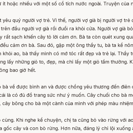
ự ít hoặc nhiều với một số cổ tích nước ngoài. Truyện của 
t yêu quý người vợ trẻ. Vì thế, người vợ già bị người vợ tr
i trên đầu người vợ già rồi đuổi ra khỏi cửa. Người vợ già 
 rất sạch khiến cây tỏ lời cảm ơn. Bà ta còn quét xung qu
đều cảm ơn bà. Sau đó, gặp một ông thầy tu, bà ta kể nôn
ên khỏi ao, bà thấy mình có mớ tóc rất đẹp và trẻ lại. Thầy
ng lấy những giỏ to, đẹp, mà chỉ lấy một giỏ tầm thường. 
ông bao giờ hết.
ho bà về được bình an và được chồng yêu thương đến điên 
 cái là có đủ đồ trang sức như ý muốn. Cây chuối cho bà mộ
g, cây bông cho bà một cành của mình với phép màu nhiệm l
 cùng. Khi nghe kể chuyện, chị ta cũng bỏ vào rừng với a
a gốc cây và con bò rừng. Hơn nữa, đáng lý chỉ lội xuống ao 