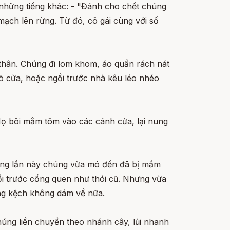
 những tiếng khác: - "Đánh cho chết chúng
mạch lên rừng. Từ đó, cô gái cùng với số
 thân. Chúng đi lom khom, áo quần rách nát
õ cửa, hoặc ngồi trước nhà kêu léo nhéo
Họ bôi mắm tôm vào các cánh cửa, lại nung
hưng lần này chúng vừa mó đến đã bị mắm
gồi trước cổng quen như thói cũ. Nhưng vừa
úng kệch không dám về nữa.
húng liền chuyền theo nhánh cây, lủi nhanh