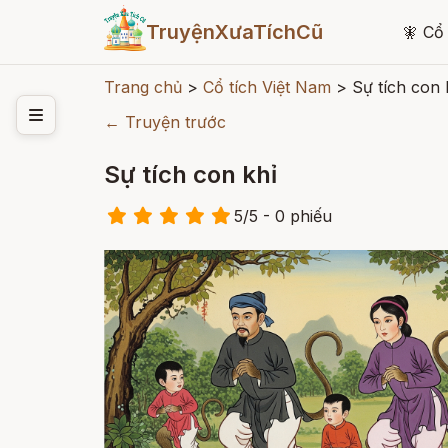
TruyệnXưaTíchCũ
🧚
Cổ 
Trang chủ
>
Cổ tích Việt Nam
>
Sự tích con 
← Truyện trước
Sự tích con khỉ
5
/
5
- 0
phiếu