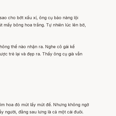
sao cho bớt xấu xí, ông cụ bảo nàng lội
t mấy bông hoa trắng. Tự nhiên lúc lên bờ,
không thể nào nhận ra. Nghe cô gái kể
ợc trẻ lại và đẹp ra. Thấy ông cụ già vẫn
 tìm hoa đỏ mút lấy mút để. Nhưng không ngờ
ầy người, đằng sau lưng là cả một cái đuôi.