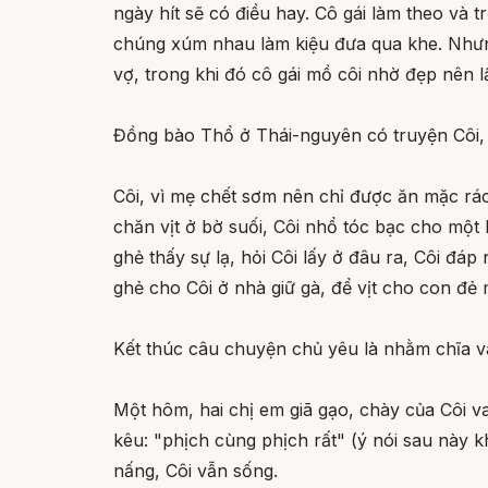
ngày hít sẽ có điều hay. Cô gái làm theo và 
chúng xúm nhau làm kiệu đưa qua khe. Nhưng 
vợ, trong khi đó cô gái mồ côi nhờ đẹp nên 
Đồng bào Thổ ở Thái-nguyên có truyện Côi, c
Côi, vì mẹ chết sơm nên chỉ được ăn mặc rách
chăn vịt ở bờ suối, Côi nhổ tóc bạc cho một b
ghẻ thấy sự lạ, hỏi Côi lấy ở đâu ra, Côi đáp nh
ghẻ cho Côi ở nhà giữ gà, để vịt cho con đẻ 
Kết thúc câu chuyện chủ yêu là nhằm chĩa v
Một hôm, hai chị em giã gạo, chày của Côi va
kêu: "phịch cùng phịch rất" (ý nói sau này 
nấng, Côi vẫn sống.