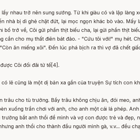
i lấy nhau trở nên sung sướng. Từ khi giàu có và lập làng
đến nhà bị dì ghẻ chặt đứt, lại mọc ngọn khác bò vào. Mấy 
bố trở về, Côi gửi phần thịt biếu cha, lại gửi phần thịt biếu
ng cắn cho mụ thất điên bát đảo. - "Cứu tôi với!" mụ hét. C
 - "Còn ăn miếng xôi". Đến lúc phá bịch ra thì vợ đã chết giấ
được Côi đối đãi tử tế[4].
 lẽ cũng là một dị bản xa gần của truyện Sự tích con khỉ
n trâu cho tù trưởng. Bầy trâu không chịu ăn, đói meo, an
bèn xuống trần chơi với anh, cho anh một cái lá phép. Anh
tù trưởng bắt anh thổi để mình và vợ con được trẻ và đẹp,
hưng anh thổi cho thành đầu người mình gà, v.v... đều chạ