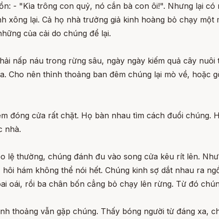
: - "Kìa trông con quỷ, nó cắn bà con ôi!". Nhưng lại có
nh xông lại. Cả họ nhà trưởng giả kinh hoàng bỏ chạy một 
hững của cải do chúng để lại.
phải nấp náu trong rừng sâu, ngày ngày kiếm quả cây nuôi
ủa. Cho nên thỉnh thoảng ban đêm chúng lại mò về, hoặc g
êm đóng cửa rất chặt. Họ bàn nhau tìm cách đuổi chúng. 
c nhà.
o lệ thường, chúng đánh đu vào song cửa kêu rít lên. N
i, hôi hám không thể nói hết. Chúng kinh sợ dắt nhau ra n
 oai oái, rồi ba chân bốn cẳng bỏ chạy lên rừng. Từ đó ch
thỉnh thoảng vẫn gặp chúng. Thấy bóng người từ đáng xa, c