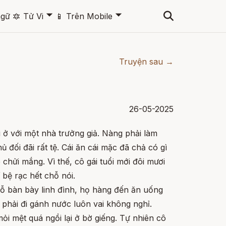
🞃
🞃
ngữ
🔯
Tử Vi
📱
Trên Mobile
Truyện sau →
26-05-2025
 ở với một nhà trưởng giả. Nàng phải làm
hủ đối đãi rất tệ. Cái ăn cái mặc đã chả có gì
chửi mắng. Vì thế, cô gái tuổi mới đôi mươi
 bệ rạc hết chỗ nói.
cỗ bàn bày linh đình, họ hàng đến ăn uống
 phải đi gánh nước luôn vai không nghỉ.
ỏi mệt quá ngồi lại ở bờ giếng. Tự nhiên cô