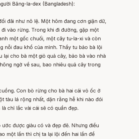
người Băng-la-dex (Bangladesh):
ẻ đối đãi như nô lệ. Một hôm đang cơn giận dữ,
bỏ đi vào rừng. Trong khi đi đường, gặp một
anh một gốc chuối, một cây tu-la-xi và còn
g nỗi đau khổ của mình. Thầy tu bảo bà lội
 tu lại cho bà một giỏ quả cây, bảo bà vào nhà
Không ngờ về sau, bao nhiêu quả cây trong
cuồng. Con bò rừng cho bà hai cái vỏ ốc ở
t tàu lá rộng nhất, dặn rằng hễ khi nào đói
à chỉ lắc vài cái sẽ có quần đẹp.
o ước được giàu có và đẹp đẽ. Nhưng điều
một lần thì chị ta lại lội đến hai lần để