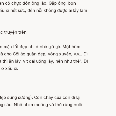
h bèn cố chực đón ông lão. Gặp ông, bọn
 xí hết sức, đến nỗi không được ai lấy làm
c truyện trên:
 ăn mặc tốt đẹp chỉ ở nhà giữ gà. Một hôm
ià cho Côi áo quần đẹp, vòng xuyến, v.v... Dì
a thì ăn lấy, vịt đái uống lấy, nên như thế". Dì
 o xấu xí.
đẹp sung sướng). Còn chày của con dì lại
rừng sâu. Nhờ chim muông và thú rừng nuôi