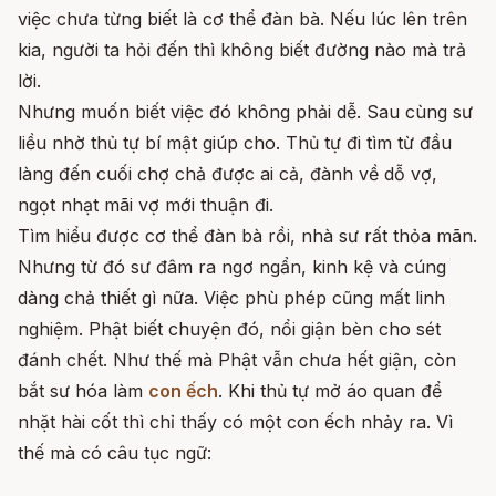
việc chưa từng biết là cơ thể đàn bà. Nếu lúc lên trên
kia, người ta hỏi đến thì không biết đường nào mà trả
lời.
Nhưng muốn biết việc đó không phải dễ. Sau cùng sư
liều nhờ thủ tự bí mật giúp cho. Thủ tự đi tìm từ đầu
làng đến cuối chợ chả được ai cả, đành về dỗ vợ,
ngọt nhạt mãi vợ mới thuận đi.
Tìm hiểu được cơ thể đàn bà rồi, nhà sư rất thỏa mãn.
Nhưng từ đó sư đâm ra ngơ ngẩn, kinh kệ và cúng
dàng chả thiết gì nữa. Việc phù phép cũng mất linh
nghiệm. Phật biết chuyện đó, nổi giận bèn cho sét
đánh chết. Như thế mà Phật vẫn chưa hết giận, còn
bắt sư hóa làm
con ếch
. Khi thủ tự mở áo quan để
nhặt hài cốt thì chỉ thấy có một con ếch nhảy ra. Vì
thế mà có câu tục ngữ: