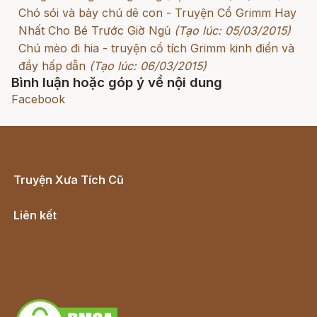
Chó sói và bảy chú dê con - Truyện Cổ Grimm Hay
Nhất Cho Bé Trước Giờ Ngủ
(Tạo lúc: 05/03/2015)
Chú mèo đi hia - truyện cổ tích Grimm kinh điển và
đầy hấp dẫn
(Tạo lúc: 06/03/2015)
Bình luận hoặc góp ý về nội dung
Facebook
Truyện Xưa Tích Cũ
Cổ tích Việt Nam
Liên kết
Lịch vạn niên
Hà Nội cũ - Món ngon Hà Nội
Truyện kiếm hiệp - Ngôn tình
Download - Tải Miễn Phí