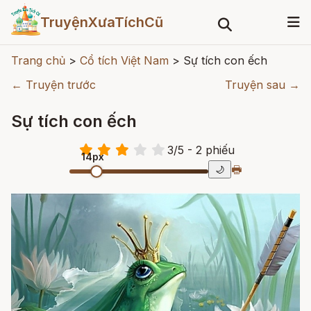
TruyệnXưaTíchCũ
Trang chủ
>
Cổ tích Việt Nam
>
Sự tích con ếch
← Truyện trước
Truyện sau →
Sự tích con ếch
3
/
5
- 2
phiếu
14px
🖶
🌙