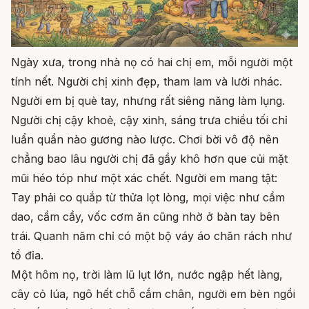
Ngày xưa, trong nhà nọ có hai chị em, mỗi người một
tính nết. Người chị xinh đẹp, tham lam và lười nhác.
Người em bị què tay, nhưng rất siêng năng làm lụng.
Người chị cậy khoẻ, cậy xinh, sáng trưa chiều tối chỉ
luẩn quẩn nào gương nào lược. Chơi bời vô độ nên
chẳng bao lâu người chị đã gầy khô hơn que củi mặt
mũi héo tóp như một xác chết. Người em mang tật:
Tay phải co quắp từ thửa lọt lòng, mọi việc như cầm
dao, cầm cầy, vốc cơm ăn cũng nhờ ở bàn tay bên
trái. Quanh năm chỉ có một bộ váy áo chăn rách như
tổ đỉa.
Một hôm nọ, trời làm lũ lụt lớn, nước ngập hết làng,
cây cỏ lúa, ngô hết chỗ cắm chân, người em bèn ngồi