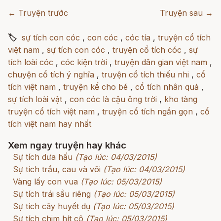
← Truyện trước
Truyện sau →
🏷
sự tích con cóc
,
con cóc
,
cóc tía
,
truyện cổ tích
việt nam
,
sự tích con cóc
,
truyện cổ tích cóc
,
sự
tích loài cóc
,
cóc kiện trời
,
truyện dân gian việt nam
,
chuyện cổ tích ý nghĩa
,
truyện cổ tích thiếu nhi
,
cổ
tích việt nam
,
truyện kể cho bé
,
cổ tích nhân quả
,
sự tích loài vật
,
con cóc là cậu ông trời
,
kho tàng
truyện cổ tích việt nam
,
truyện cổ tích ngắn gọn
,
cổ
tích việt nam hay nhất
Xem ngay truyện hay khác
Sự tích dưa hấu
(Tạo lúc: 04/03/2015)
Sự tích trầu, cau và vôi
(Tạo lúc: 04/03/2015)
Vàng lấy con vua
(Tạo lúc: 05/03/2015)
Sự tích trái sầu riêng
(Tạo lúc: 05/03/2015)
Sự tích cây huyết dụ
(Tạo lúc: 05/03/2015)
Sự tích chim hít cô
(Tạo lúc: 05/03/2015)