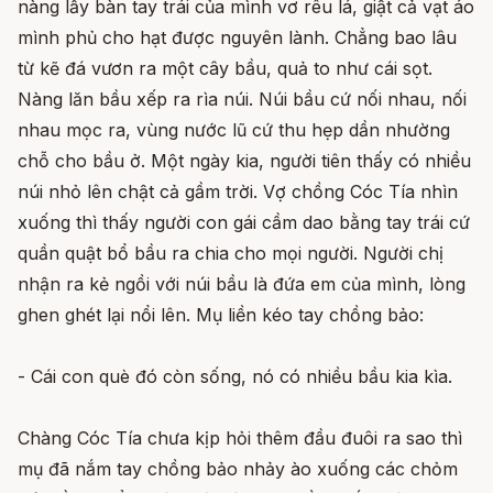
nàng lấy bàn tay trái của mình vơ rêu lá, giật cả vạt áo
mình phủ cho hạt được nguyên lành. Chẳng bao lâu
từ kẽ đá vươn ra một cây bầu, quả to như cái sọt.
Nàng lăn bầu xếp ra rìa núi. Núi bầu cứ nối nhau, nối
nhau mọc ra, vùng nước lũ cứ thu hẹp dần nhường
chỗ cho bầu ở. Một ngày kia, người tiên thấy có nhiều
núi nhỏ lên chật cả gầm trời. Vợ chồng Cóc Tía nhìn
xuống thì thấy người con gái cầm dao bằng tay trái cứ
quần quật bổ bầu ra chia cho mọi người. Người chị
nhận ra kẻ ngồi với núi bầu là đứa em của mình, lòng
ghen ghét lại nổi lên. Mụ liền kéo tay chồng bảo:
- Cái con què đó còn sống, nó có nhiều bầu kia kìa.
Chàng Cóc Tía chưa kịp hỏi thêm đầu đuôi ra sao thì
mụ đã nắm tay chồng bảo nhảy ào xuống các chỏm