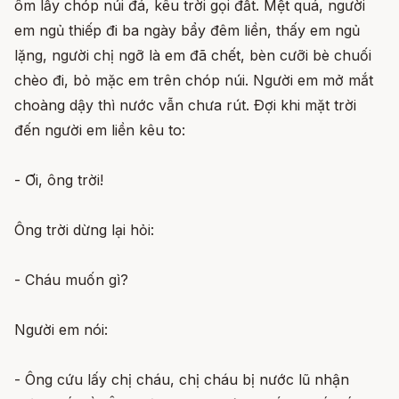
ôm lấy chóp núi đá, kêu trời gọi đất. Mệt quá, người
em ngủ thiếp đi ba ngày bẩy đêm liền, thấy em ngủ
lặng, người chị ngỡ là em đã chết, bèn cưỡi bè chuối
chèo đi, bỏ mặc em trên chóp núi. Người em mở mắt
choàng dậy thì nước vẫn chưa rút. Ðợi khi mặt trời
đến người em liền kêu to:
- Ơi, ông trời!
Ông trời dừng lại hỏi:
- Cháu muốn gì?
Người em nói:
- Ông cứu lấy chị cháu, chị cháu bị nước lũ nhận