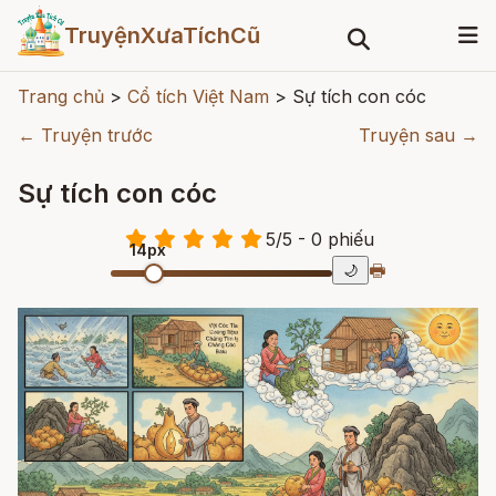
TruyệnXưaTíchCũ
Trang chủ
>
Cổ tích Việt Nam
>
Sự tích con cóc
← Truyện trước
Truyện sau →
Sự tích con cóc
5
/
5
- 0
phiếu
14px
🖶
🌙