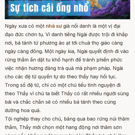
Ngày xưa có một
nhà sư
già nổi danh là một vị đại
đạo đức chơn tụ. Vì danh tiếng Ngài được trội đi khắp
nơi, bá tánh tứ phương ào ạt tới chuà thọ giáo càng
ngày càng đông. Một ngày kia, Ngài quyết định đi vào
rừng thẳm ẩn dật tu khổ hạnh để tránh phiền phức
việc nhận hương đảng trà quả mà phạm pháp. Ngài
cho các đệ tử quyền tự do theo thầy hay hồi tục.
Trong số đệ tử, chỉ có một chú tiểu tình nguyện đi
theo Thầy vì chú ta biết Thầy có rất nhiều người sùng
bái và chắc chắn sẽ có nhiều bá tánh theo cúng
dường hoa quả.
Tội nghiệp thay cho chú, băng qua bao rừng núi thăm
thẳm, Thầy mới chọn một hang động nơi thâm sơn