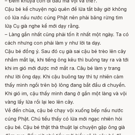
– Đêm khuya con đi đâu mà vội vã thế?.
Cậu bé kể chuyện ngủ quên để lửa tắt bây giờ không
có lửa nấu nước cúng Phật nên phải băng rừng tìm
lửạ Cụ già nghe kể mới dạy rằng.
– Làng gần nhất cũng phải tốn ít nhất một ngày. Ta có
cách nhưng con phải làm y như lời ta dạy.
Cậu bé đồng ý. Sau đó cụ già sai cậu bé trèo lên cây
nhắm mắt lại, khi tiếng ông kêu thì buông tay ra và tới
khi im gió mới được mở mắt ra. Câụ bé làm y trang
như lời ông dạy. Khi cậu buông tay thì tự nhiên cảm
thấy mình ngồi trên bộ lông đang bắt đầu di chuyển.
Khi gió im, cậu thấy mình đang ở gần một làng và vội
vàng lấy lửa rồi lại leo lên cây.
Về đến chùa, cậu bé chạy vội xuống bếp nấu nước
cúng Phật. Chú tiểu thấy có lửa mới ngạc nhiên hỏi
cậu bé. Cậu bé thật thà thuật lại chuyện gặp ông già