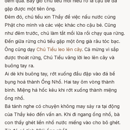
đêm qua. Bấy giờ chú tiểu mới hiểu rõ là cậu bé đã
gặp được một tiên ông.
Đêm đó, chú tiểu xin Thầy để việc nấu nước cúng
Phật cho mình và các việc khác cho cậu bé. Cũng
như đêm trước, chú làm tắt mồi lửa rồi chạy qua rừng.
Đến giữa rừng chú tiểu gặp một ông già râu tóc bạc.
Ông cũng dạy
Chú Tiểu leo lên cây
. Cả mừng vì sắp
được thoát rừng, Chú Tiểu vâng lời leo lên cây và
buông tay ra.
Ai dè khi buông tay, rớt xuống đầu đập vào đá bể
bụng hoá thành Ống Nhổ. Hai tay ôm vòng thành
bình. Miệng há hốc kêu khi rớt xuống thành miệng
ống nhổ.
Bá tánh nghe có chuyện không may sảy ra tại động
của Thầy kéo đến vấn an. Khi đi ngang ống nhổ, bà
con thấy ghét liền nhổ nước miếng vào cho bõ ghét.