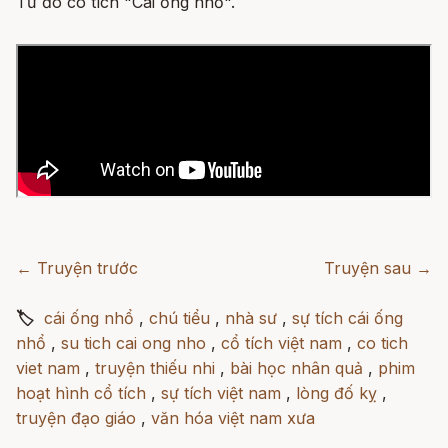
Từ đó có tích "Cái ống nhổ".
← Truyện trước
Truyện sau →
🏷
cái ống nhổ
,
chú tiểu
,
nhà sư
,
sự tích cái ống
nhổ
,
su tich cai ong nho
,
cổ tích việt nam
,
co tich
viet nam
,
truyện thiếu nhi
,
bài học nhân quả
,
phim
hoạt hình cổ tích
,
sự tích việt nam
,
lòng đố kỵ
,
truyện đạo giáo
,
văn hóa việt nam xưa