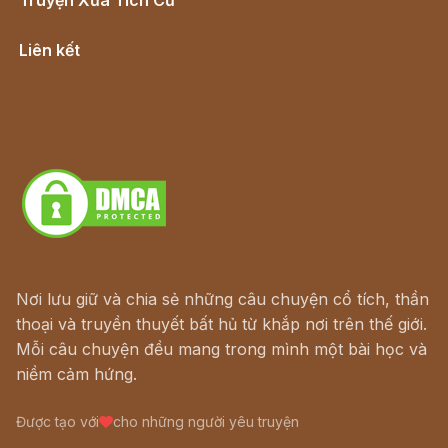
Truyện Xưa Tích Cũ
Cổ tích Việt Nam
Liên kết
Lịch vạn niên
Hà Nội cũ - Món ngon Hà Nội
Truyện kiếm hiệp - Ngôn tình
Download - Tải Miễn Phí
Nơi lưu giữ và chia sẻ những câu chuyện cổ tích, thần
thoại và truyền thuyết bất hủ từ khắp nơi trên thế giới.
Mỗi câu chuyện đều mang trong mình một bài học và
niềm cảm hứng.
Được tạo với
cho những người yêu truyện