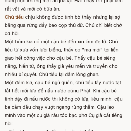
cùng cốc không một ai qua lại. Hai Thầy trò phải làm
rất vất vả mới có bữa ăn.
Chú tiểu
chịu không được tính bỏ thầy nhưng lại sợ
băng qua rừng đầy beo cọp thú dữ. Chú chỉ biết chờ
cơ hội.
Một hôm kia có một cậu bé đến xin làm đệ tử. Chú
tiểu từ xưa vốn lười biếng, thấy có "ma mới" tới liền
giao hết công việc cho cậu bé. Thấy cậu bé siêng
năng, hiền từ, ông thầy già yêu mến và truyền cho
nhiều bí quyết. Chú tiểu lại đâm lòng ghen.
Một đêm kia, cậu bé ngủ quên, chú tiểu lấy nước tạt
tắt hết mồi lửa để nấu nước cúng Phật. Khi cậu bé
tỉnh dậy đi nấu nước thì không có lửạ, liều mình, cậu
bé cắm đầu chạy vượt ngang rừng thẳm. Cậu lao
mình vào một cụ già râu tóc bạc phơ Cụ già cất tiếng
hỏi: