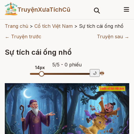
TruyệnXưaTíchCũ
Trang chủ
>
Cổ tích Việt Nam
>
Sự tích cái ống nhổ
← Truyện trước
Truyện sau →
Sự tích cái ống nhổ
5
/
5
- 0
phiếu
14px
🖶
🌙