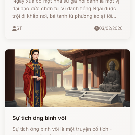
Ngày xưa có một nhà sư già nổi danh là một vị
đại đạo đức chơn tụ. Vì danh tiếng Ngài được
trội đi khắp nơi, bá tánh tứ phương ào ạt tới
chuà thọ giáo càng ngày càng đông. Một ngày
ST
03/02/2026
kia, Ngài quyết định đi vào rừng thẳm ẩn dật tu
khổ hạnh để tránh phiền phức việc nhận hương
đảng trà quả mà phạm pháp. Ngài cho các đệ
tử quyền tự do theo thầy hay hồi tục.
Sự tích ông bình vôi
Sự tích ông bình vôi là một truyện cổ tích -