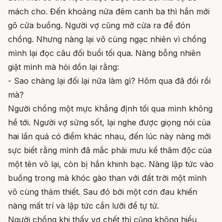
mách cho. Đến khoảng nửa đêm canh ba thì hắn mới
gõ cửa buồng. Người vợ cũng mở cửa ra để đón
chồng. Nhưng nàng lại vô cùng ngạc nhiên vì chồng
mình lại đọc câu đối buổi tối qua. Nàng bỗng nhiên
giật mình mà hỏi dồn lại rằng:
- Sao chàng lại đối lại nữa làm gì? Hôm qua đã đối rồi
mà?
Người chồng một mực khẳng định tối qua mình không
hề tới. Người vợ sửng sốt, lại nghe được giọng nói của
hai lần quả có điểm khác nhau, đến lúc này nàng mới
sực biết rằng mình đã mắc phải mưu kế thâm độc của
một tên vô lại, còn bị hắn khinh bạc. Nàng lập tức vào
buồng trong mà khóc gào than với đất trời một mình
vô cùng thảm thiết. Sau đó bởi một cơn đau khiến
nàng mất trí và lập tức cắn lưỡi để tự tử.
Người chồng khi thấy vợ chết thì cũng không hiểu