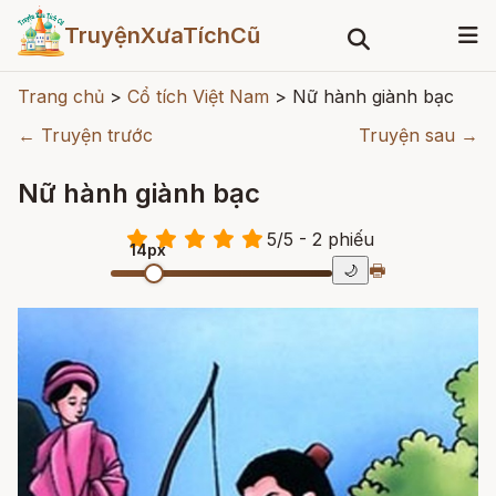
TruyệnXưaTíchCũ
Trang chủ
>
Cổ tích Việt Nam
>
Nữ hành giành bạc
← Truyện trước
Truyện sau →
Nữ hành giành bạc
5
/
5
- 2
phiếu
14px
🖶
🌙