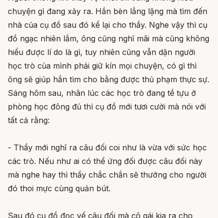
chuyện gì đang xảy ra. Hắn bèn lẳng lặng mà tìm đến
nhà của cụ đồ sau đó kể lại cho thầy. Nghe vậy thì cụ
đồ ngạc nhiên lắm, ông cũng nghĩ mãi mà cũng không
hiểu được lí do là gì, tuy nhiên cũng vẫn dặn người
học trò của mình phải giữ kín mọi chuyện, có gì thì
ông sẽ giúp hắn tìm cho bằng được thủ phạm thực sự.
Sáng hôm sau, nhân lúc các học trò đang tề tựu ở
phòng học đông đủ thì cụ đồ mới tươi cười mà nói với
tất cả rằng:
- Thầy mới nghĩ ra câu đối coi như là vừa với sức học
các trò. Nếu như ai có thể ứng đối được câu đối này
mà nghe hay thì thầy chắc chắn sẽ thưởng cho người
đó thoi mực cùng quản bút.
Sau đó cụ đồ đọc vế câu đối mà cô gái kia ra cho