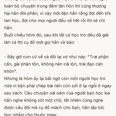
toàn bộ chuyện trong đêm tân hôn thì cũng thương
hại hắn đôi phần, vì vậy mới dặn hắn rằng đợi đến khi
tan học, đợi cho mọi người đều về hết rồi thì sẽ chỉ
hắn.
Buổi chiều hôm đó, sau khi tất cả học trò đều đã giải
tán cả thì cụ đồ mới gọi hắn và bảo:
- Bây giờ con cứ về và đối lại vợ như này: "Trai phận
cấn, gái phận tốn, không nên cãi lộn, trái đạo càn
khôn".
Nhưng là hôm ấy lại bất ngờ còn một người học trò
nữa vì bận phải chép bài nên còn sót ở lại ngồi ở ngay
sau vách. Câu chuyện oái oăm của người bạn học kia
hắn nghe không sót một chữ, tất nhiên cũng nghe
được câu đối mà cụ đồ mách cho bạn, hắn lập tức
học nhẩm cho thuộc ngay.