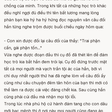
chồng của mình. Trong khi tất cả những học trò khác
đều nghĩ ngợi đủ điều thì tên bất lương mang lòng
phản bạn kia hý ha hý hửng đọc nguyên văn câu đối
hắn từng nghe trộm được buổi chiều ngày hôm qua:
- Con xin được đối lại câu đối của thầy: "Trai phận
cấn, gái phận tốn..."
Vừa nghe được đoạn đầu thì cụ đồ đã thét lên để đám
học trò kia bắt hắn đem trói lại. Cụ đồ đứng trước mặt
tất cả mọi người mà vạch trần tội ác của hắn, bởi vì
chỉ duy nhất người thứ hai đã nghe lỏm vế câu đối ấy
cũng như câu chuyện đêm tân hôn của bạn thì mới có
thể làm ra được cái việc đáng chết kia. Sau cùng hắn
cũng phải cúi đầu mà nhận mọi tội lỗi.
Trong lúc nhà phú hộ cử hành đám tang cho con dâu
mới bạc mệnh thì ở nơi này mọi người cũng đang áp