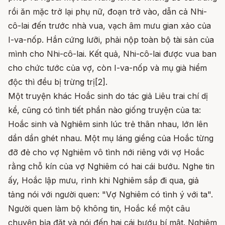
rồi ăn mặc trở lại phụ nữ, đoạn trở vào, dẫn cả Nhi-
cô-lai đến trước nhà vua, vạch âm mưu gian xảo của
I-va-nốp. Hắn cứng lưỡi, phải nộp toàn bộ tài sản của
mình cho Nhi-cô-lai. Kết quả, Nhi-cô-lai được vua ban
cho chức tước của vợ, còn I-va-nốp và mụ già hiểm
độc thì đều bị trừng trị[2].
Một truyện khác Hoắc sinh do tác giả Liêu trai chí dị
kể, cũng có tình tiết phần nào giống truyện của ta:
Hoắc sinh và Nghiêm sinh lúc trẻ thân nhau, lớn lên
dần dần ghét nhau. Một mụ láng giềng của Hoắc từng
đỡ đẻ cho vợ Nghiêm vô tình nới riêng với vợ Hoắc
rằng chỗ kín của vợ Nghiêm có hai cái bướu. Nghe tin
ấy, Hoắc lập mưu, rình khi Nghiêm sắp đi qua, giả
tảng nói với người quen: "Vợ Nghiêm có tình ý với ta".
Người quen làm bộ không tin, Hoắc kể một câu
chuyện bịa đặt và nói đến hai cái bướu bí mật. Nghiêm