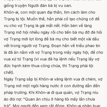
giống truyện Người đàn bà bị vu oan.
Khôn-ai, con một quan đại thần, tìm cách làm cho
Trạng bị tội. Muốn thế, hắn phải cố tạo chứng cớ để
vu cho vợ Trạng là gái mất nết. Hắn bèn về làng
Trạng mở hội nhiều ngày rồi cho tiền bà mụ đỡ đẻ hồi
vợ Trạng mới lọt lòng để bà mụ cho biết một vài dấu
vết trong người vợ Trạng. Đoạn hắn về triều phao tin
là đã ăn nằm với vợ Trạng trong mấy ngày hội, để cho
vua xử tử Trạng (vì vua đã hạ lệnh nếu Trạng lấy vợ
đức hạnh kém thua công chúa, thì Trạng phải tội
chết).
Ngày Trạng sắp bị Khôn-ai vâng lệnh vua đi chém, vợ
Trạng mở một ngôi hàng nước ở con đường dẫn đến
pháp trường. Khi Khôn-ai đi qua quán, vợ Trạng níu
áo đòi nợ: "Quan ăn chịu ở hàng tôi mấy lần chưa
trả". Mọi người đến xem rất đông, Khôn-ai phân bua: