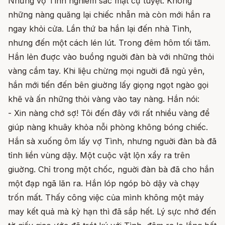
Nhưng vợ Tình nghiêm sắc mặt cự tuyệt. Không
những nàng quăng lại chiếc nhẫn mà còn mới hắn ra
ngay khỏi cửa. Lần thứ ba hắn lại đến nhà Tình,
nhưng đến một cách lén lút. Trong đêm hôm tối tăm.
Hắn lẻn đuợc vào buồng nguời đàn bà với những thỏi
vàng cầm tay. Khi liệu chừng mọi nguời đã ngủ yên,
hắn mới tiến đến bên giuờng lấy giọng ngọt ngào gọi
khẽ và ấn những thỏi vàng vào tay nàng. Hắn nói:
- Xin nàng chớ sợ! Tôi đến đây với rất nhiều vàng để
giúp nàng khuây khỏa nỗi phòng không bóng chiếc.
Hắn sà xuống ôm lấy vợ Tình, nhưng nguời đàn bà đã
tỉnh liền vùng dậy. Một cuộc vật lộn xẩy ra trên
giuờng. Chỉ trong một chốc, nguời đàn bà đã cho hắn
một đạp ngã lăn ra. Hắn lóp ngóp bò dậy và chạy
trốn mất. Thấy công việc của mình không một mảy
may kết quả mà kỳ hạn thì đã sắp hết. Lý sực nhớ đến