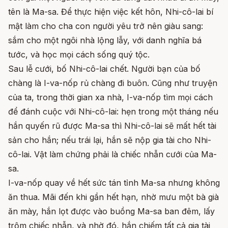
tên là Ma-sa. Để thực hiện việc kết hôn, Nhi-cô-lai bí
mật làm cho cha con người yêu trở nên giàu sang:
sắm cho một ngôi nhà lộng lẫy, với danh nghĩa bá
tước, và học mọi cách sống quý tộc.
Sau lễ cưới, bố Nhi-cô-lai chết. Người bạn của bố
chàng là I-va-nốp rủ chàng đi buôn. Cũng như truyện
của ta, trong thời gian xa nhà, I-va-nốp tìm mọi cách
để đánh cuộc với Nhi-cô-lai: hẹn trong một tháng nếu
hắn quyến rũ được Ma-sa thì Nhi-cô-lai sẽ mất hết tài
sản cho hắn; nếu trái lại, hắn sẽ nộp gia tài cho Nhi-
cô-lai. Vật làm chứng phải là chiếc nhẫn cưới của Ma-
sa.
I-va-nốp quay về hết sức tán tỉnh Ma-sa nhưng không
ăn thua. Mãi đến khi gần hết hạn, nhờ mưu một bà già
ăn mày, hắn lọt được vào buồng Ma-sa ban đêm, lấy
trộm chiếc nhẫn, và nhờ đó, hắn chiếm tất cả gia tài