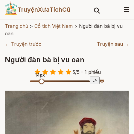
TruyệnXưaTíchCũ
Trang chủ
>
Cổ tích Việt Nam
>
Người đàn bà bị vu
oan
← Truyện trước
Truyện sau →
Người đàn bà bị vu oan
5
/
5
- 1
phiếu
14px
🖶
🌙