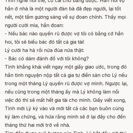
Tình nghe nói thế, cố cãi cho bằng được. Hắn nói vợ
hắn ở nhà là một người đàn bà đã đẹp người, lại tốt
nết, một tấm gương sáng về sự đoan chính. Thấy mọi
người cười mỉa, hắn đoan:
- Nếu bác nào quyến rũ được vợ tôi có bằng cớ hẳn
hoi, tôi sẽ biếu bác đó tất cả gia tài!
Lý cười ha hả rồi nửa đùa nửa thật:
- Bác có dám đánh đố với tôi không?
Tình khẳng khái viết ngay một giấy giao ước, trong đó
hắn tình nguyện nộp tất cả gia tư điền sản cho Lý nếu
trong một tháng Lý quyến rũ được vợ mình. Ngược lại,
nếu cũng trong một tháng ấy mà Lý không làm nổi
việc đó thì sẽ mất hết gia tài cho mình. Giấy viết xong,
Tình mời Lý ký vào và mời tất cả các bạn buôn cùng
ký làm chứng, và hứa rằng mình sẽ ở lại đây cho đến
tháng thứ hai mới trở về nhà.