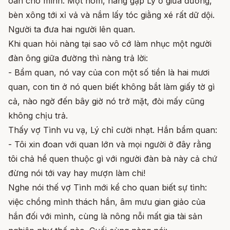
oan cho mình. Một hôm, nàng gặp Lý ở giữa đường,
bèn xông tới xỉ vả và nắm lấy tóc giằng xé rất dữ dội.
Người ta đưa hai người lên quan.
Khi quan hỏi nàng tại sao vô cớ làm nhục một người
đàn ông giữa đường thì nàng trả lời:
- Bẩm quan, nó vay của con một số tiền là hai mươi
quan, con tin ở nó quen biết không bắt làm giấy tờ gì
cả, nào ngờ đến bây giờ nó trở mặt, đòi mấy cũng
không chịu trả.
Thấy vợ Tình vu vạ, Lý chỉ cười nhạt. Hắn bẩm quan:
- Tôi xin đoan với quan lớn và mọi người ở đây rằng
tôi chả hề quen thuộc gì với người đàn bà này cả chứ
đừng nói tới vay hay mượn làm chi!
Nghe nói thế vợ Tình mới kể cho quan biết sự tình:
việc chồng mình thách hắn, âm mưu gian giảo của
hắn đối với mình, cùng là nông nỗi mất gia tài sản