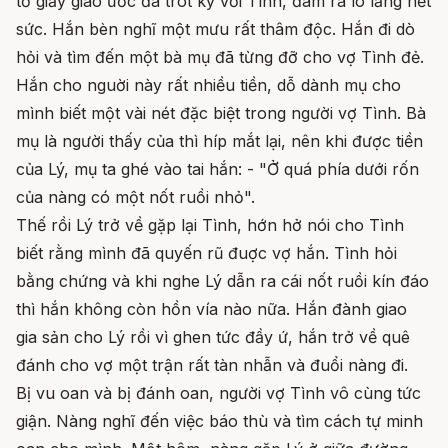
tờ giấy giao ước đã trót ký với Tình, đâm ra lo lắng hết
sức. Hắn bèn nghĩ một mưu rất thâm độc. Hắn đi dò
hỏi và tìm đến một bà mụ đã từng đỡ cho vợ Tình đẻ.
Hắn cho nguời này rất nhiều tiền, dỗ dành mụ cho
mình biết một vài nét đặc biệt trong người vợ Tình. Bà
mụ là người thấy của thì híp mắt lại, nên khi được tiền
của Lý, mụ ta ghé vào tai hắn: - "Ở quá phía dưới rốn
của nàng có một nốt ruồi nhỏ".
Thế rồi Lý trở về gặp lại Tình, hớn hở nói cho Tình
biết rằng mình đã quyến rũ đuợc vợ hắn. Tình hỏi
bằng chứng và khi nghe Lý dẫn ra cái nốt ruồi kín đáo
thì hắn không còn hồn vía nào nữa. Hắn đành giao
gia sản cho Lý rồi vì ghen tức đầy ứ, hắn trở về quê
đánh cho vợ một trận rất tàn nhẫn và đuổi nàng đi.
Bị vu oan và bị đánh oan, người vợ Tình vô cùng tức
giận. Nàng nghĩ đến việc báo thù và tìm cách tự minh