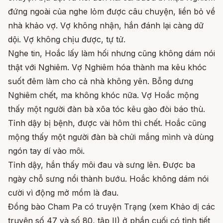
đứng ngoài của nghe lỏm được câu chuyện, liền bỏ về
nhà khảo vợ. Vợ không nhận, hắn đánh lại càng dữ
dội. Vợ không chịu được, tự tử.
Nghe tin, Hoắc lấy làm hối nhưng cũng không dám nói
thật với Nghiêm. Vợ Nghiêm hóa thành ma kêu khóc
suốt đêm làm cho cả nhà không yên. Bỗng dưng
Nghiêm chết, ma không khóc nữa. Vợ Hoắc mộng
thấy một người đàn bà xõa tóc kêu gào đòi báo thù.
Tỉnh dậy bị bệnh, được vài hôm thì chết. Hoắc cũng
mộng thấy một người đàn bà chửi mắng mình và dùng
ngón tay dí vào môi.
Tỉnh dậy, hắn thấy môi đau và sưng lên. Được ba
ngày chỗ sưng nổi thành bướu. Hoắc không dám nói
cười vì động mở mồm là đau.
Đồng bào Cham Pa có truyện Trạng (xem Khảo dị các
truyện số 47 và số 80, tập II) ở phần cuối có tình tiết