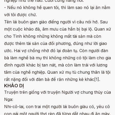
nghiệp như thế nào. Cuối cùng nàng nói:
- Nếu nó không hề quen tôi, thì làm sao nó lại ăn nằm
với tôi được chứ.
Tên lái buôn gian giảo điếng người vì câu nói hớ. Sau
một cuộc khảo đả, âm mưu của hắn bị bại lộ. Quan xử
cho Tình không những không mất tài sản mà còn
được thêm tài sản của đối phương, đúng như lời giao
ước. Hai vợ chồng nhờ đó lại đoàn tụ. Còn người đàn
bà làm nghề bà mụ thì không những có tội làm cho gia
đình người khác bị tan nát, mà còn làm trái với lương
tâm của nghề nghiệp. Quan xử mụ tù chung thân là tội
rất nặng đối với đàn bà để răn những kẻ khác[1].
KHẢO DỊ
Truyện trên giống với truyện Người vợ chung thủy của
Nga:
Nhi-cô-lai, con trai một người lái buôn giàu có, yêu cô
con gái một người thợ rèn đã từng dắt nhau đi ăn mày,