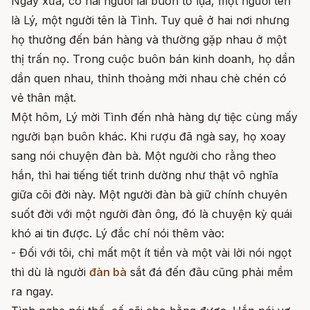
Ngày xưa, có hai người lái buôn tơ lụa, một người tên
là Lý, một người tên là Tình. Tuy quê ở hai nơi nhưng
họ thường đến bán hàng và thường gặp nhau ở một
thị trấn nọ. Trong cuộc buôn bán kinh doanh, họ dần
dần quen nhau, thỉnh thoảng mời nhau chè chén có
vẻ thân mật.
Một hôm, Lý mời Tình đến nhà hàng dự tiệc cùng mấy
người bạn buôn khác. Khi rượu đã ngà say, họ xoay
sang nói chuyện đàn bà. Một người cho rằng theo
hắn, thì hai tiếng tiết trinh dường như thật vô nghĩa
giữa cõi đời này. Một người đàn bà giữ chính chuyên
suốt đời với một người đàn ông, đó là chuyện kỳ quái
khó ai tin được. Lý đắc chí nói thêm vào:
- Đối với tôi, chỉ mất một ít tiền và một vài lời nói ngọt
thì dù là người
đàn bà
sắt đá đến đâu cũng phải mềm
ra ngay.