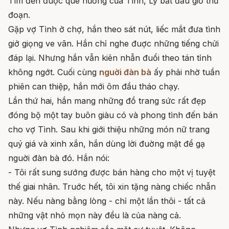
Tìm đến đuợc quê hương của Tình, Lý bắt đầu giở thủ
đoạn.
Gặp vợ Tình ở chợ, hắn theo sát nút, liếc mắt đưa tình
giở giọng ve vãn. Hắn chỉ nghe đuợc những tiếng chửi
đáp lại. Nhưng hắn vẫn kiên nhẫn đuổi theo tán tỉnh
không ngớt. Cuối cùng
nguời đàn bà
ấy phải nhờ tuần
phiên can thiệp, hắn mới ôm đầu tháo chạy.
Lần thứ hai, hắn mang những đồ trang sức rất đẹp
đóng bộ một tay buôn giàu có và phong tình đến bán
cho vợ Tình. Sau khi giới thiệu những món nữ trang
quý giá và xinh xắn, hắn dùng lời đuờng mật để gạ
nguời đàn bà đó. Hắn nói:
- Tôi rất sung sướng được bán hàng cho một vị tuyệt
thế giai nhân. Truớc hết, tôi xin tặng nàng chiếc nhẫn
này. Nếu nàng bằng lòng - chỉ một lần thôi - tất cả
những vật nhỏ mọn này đều là của nàng cả.